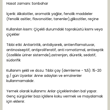
Hasat zamanı: Sonbahar
İçerik: Alkaloitler, aromatik yağlar, fenolik maddeler
(fenolik asitler, flavonoitler, tanenler),glikozitler, reçine
Kullanılan kısım: Çiçekli durumdaki topraküstü kısmı veya
çiçekler
Tıbbi etki: Antiartritik, antidiyareik, antienflamatuvar,
antinosiseptif, antiproliferatif, anti romatizmal, antiseptik
(özellikle üriner sistemde),astrenjan, diüretik, sedatif,
südorifik
Kullanım şekli ve dozu: Tıbbi çay (demleme - %5): 15-20
g / gün Uyarılar: Anne adayları ve emzirenler
kullanmamalıdır.
Yemek olarak kullanımı: Arılar çiçeklerinden bal yapar.
Genç sürgünler bazı içkilere koku vermek ve mayalamak
için eklenir.