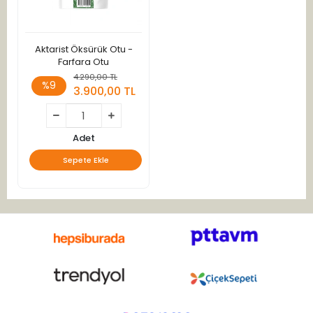
Aktarist Öksürük Otu -
Farfara Otu
4.290,00 TL
%9
3.900,00 TL
Adet
Sepete Ekle