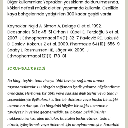
Diğer kullanımları: Yaprakları yastıkların doldurulmasında,
kökleri nefesli müzik aletleri yapımında kullanılır. Özellikle
kaya bahçelerinde yetiştirilen 300 kadar çeşidi vardır.
Kaynaklar: Najid A, Simon A, Delage C et al. 1992.
Eicosanoids 5(1): 45-51 Orhan I, Küpeli E, Terzioğlu S et al.
2007. J Ethnopharmacol 114(1): 32-7 Pavlović RD, Lakusić
B, Doslov-Kokorus Z et al. 2009. Pharmazie 64(10): 656-9
Saaby L, Rasmussen HB, Jäger AK. 2009. J
Ethnopharmacol 121(1): 178-81
SORUMLULUK REDDİ
Bu blog, teşhis, tedavi veya tıbbi tavsiye sağlama amacı
taşımamaktadır. Bu blogda sağlanan içerik yalnızca bilgilendirme
amaçlıdır. Herhangi bir tıbbi veya sağlıkla ilgili teşhis veya tedavi
seçenekleriyle ilgili olarak lütfen bir doktora veya başka bir sağlık
uzmanına danışın. Bu blogdaki bilgiler bir sağlık uzmanının
tavsiyesinin yerine geçmemelidir. Bu blogda belirli ürünler
hakkında ileri sürülen iddialar, hastalığı teşhis etmek, tedavi
etmek, iyileştirmek veya önlemek için onaylanmamıştır.
Buradaki