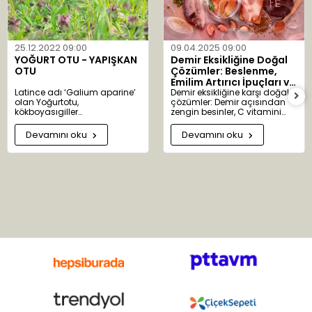
bilmenizi isteriz.
Whatsapp: 08508099090
E-Posta:
sosyalsorumluluk@aktarist.com
25.12.2022 09:00
09.04.2025 09:00
YOĞURT OTU - YAPIŞKAN
Demir Eksikliğine Doğal
OTU
Çözümler: Beslenme,
Emilim Artırıcı İpuçları ve
Latince adı ‘Galium aparine’
Bitkisel Destekler
Demir eksikliğine karşı doğal
olan Yoğurtotu,
çözümler: Demir açısından
kökboyasıgiller
zengin besinler, C vitamini
familyasındandır. ‘Galium’
takviyesi ve bitkisel desteklerle
kelimesi ‘gala’ kelimesinden
sağlıklı kan üretimi.
Devamını oku
Devamını oku
türemiştir. Süt anlamına gelir.
Yoğurtotu eskiden peynir
yapımında kullanıldığından
bu adı almıştır. 300 alt türü
bulunur. Anavatanı Avrupa ve
Asya’dır. Ülkemizde Ankara,
Adana, Antalya, Bolu ve
Çanakkale’de yaygın olarak
yetişir. Bu çok yıllık otsu
bitkinin sapları uzun ve
çiçekleri salkım şeklinde,
yeşil-beyaz renklidir.