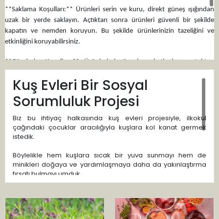
**Saklama Koşulları:** Ürünleri serin ve kuru, direkt güneş ışığından
uzak bir yerde saklayın. Açtıktan sonra ürünleri güvenli bir şekilde
kapatın ve nemden koruyun. Bu şekilde ürünlerinizin tazeliğini ve
etkinliğini koruyabilirsiniz.
**Gönderim Koşulları:** Ürünlerimiz özenle paketlenir ve stoktan
gönderilir. Son kullanma tarihine dikkat edilir ve kolay iade imkânı
Kuş Evleri Bir Sosyal
sunulur. Ürünlerimizden memnun kalmamanız durumunda kolay iade
imkânı sunuyoruz. Memnuniyetiniz garantilidir.
Sorumluluk Projesi
Önceliğimiz satış değil, müşteri memnuniyetidir. Doğadan gelen sağlıklı
Biz bu ihtiyaç halkasında kuş evleri projesiyle, ilkokul
ve keyifli bir deneyimi sevdiklerinize hediye ederek özel anlar yaşatın.
çağındaki çocuklar aracılığıyla kuşlara kol kanat germek
Özel teklifleri kaçırmayın – bugün üye olun ve bizi takip edin!
istedik.
Böylelikle hem kuşlara sıcak bir yuva sunmayı hem de
Doğadan gelen sağlıklı ve özel hediyelerle sevdiklerinizi mutlu edin.
minikleri doğaya ve yardımlaşmaya daha da yakınlaştırma
Aktarist.com'dan alışveriş yaparak özel anlarınıza anlam katın!
fırsatı bulmayı umduk.
Sizde bu güzel projeye ister katılımcı, ister bağışçı olarak
destek olmak isterseniz lütfen bizimle iletişime geçin. Yüce
gönüllü bir dost kazanmaktan mutluluk duyacağımızı