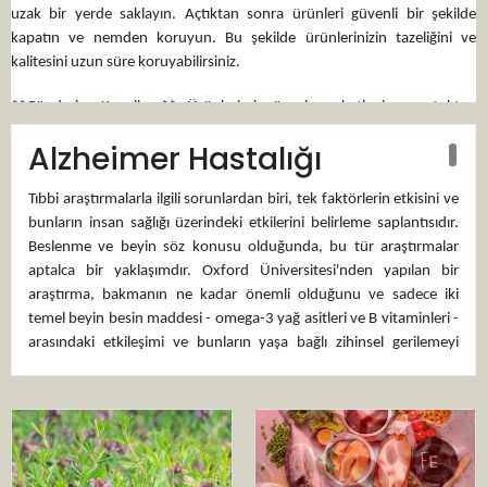
uzak bir yerde saklayın. Açtıktan sonra ürünleri güvenli bir şekilde
kapatın ve nemden koruyun. Bu şekilde ürünlerinizin tazeliğini ve
kalitesini uzun süre koruyabilirsiniz.
**Gönderim Koşulları:** Ürünlerimiz özenle paketlenir ve stoktan
gönderilir. Son kullanma tarihine dikkat edilir ve kolay iade imkânı
Alzheimer Hastalığı
sunulur. Ürünlerimizden memnun kalmamanız durumunda kolay iade
imkânı sunuyoruz. Memnuniyetiniz garantilidir.
Tıbbi araştırmalarla ilgili sorunlardan biri, tek faktörlerin etkisini ve
Doğadan gelen sağlıklı ve keyifli bir deneyimin tadını çıkarmak için bu
bunların insan sağlığı üzerindeki etkilerini belirleme saplantısıdır.
ürünleri tercih edin. Önceliğimiz satış değil, müşteri memnuniyetidir.
Beslenme ve beyin söz konusu olduğunda, bu tür araştırmalar
Özel teklifleri kaçırmayın – bugün üye olun ve bizi takip edin!
aptalca bir yaklaşımdır. Oxford Üniversitesi'nden yapılan bir
araştırma, bakmanın ne kadar önemli olduğunu ve sadece iki
Doğal takviyelerle sağlıklı yaşamınızı destekleyin ve doğadan gelen sağlık
temel beyin besin maddesi - omega-3 yağ asitleri ve B vitaminleri -
desteğinin keyfini çıkarın. Aktarist.com'da takviye kategorimizdeki
arasındaki etkileşimi ve bunların yaşa bağlı zihinsel gerilemeyi
ürünleri keşfedin ve hemen alışverişe başlayın!
önleme yeteneklerini vurgulamaktadır.
Beyin Beslenmesi
Çok sayıda bilimsel kanıt, zekânın, hafızanın, davranışın ve
konsantrasyonun doğru beyin beslenmesinden etkilendiğini
göstermiştir. Ancak, çoğunlukla, bu araştırma, etkileşimlerine