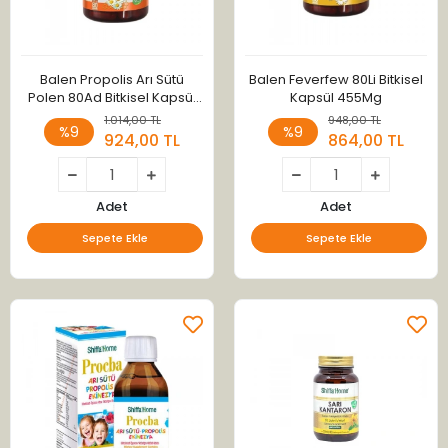
Balen Propolis Arı Sütü
Balen Feverfew 80Li Bitkisel
Polen 80Ad Bitkisel Kapsül
Kapsül 455Mg
375Mg
1.014,00 TL
948,00 TL
%9
%9
924,00 TL
864,00 TL
Adet
Adet
Sepete Ekle
Sepete Ekle