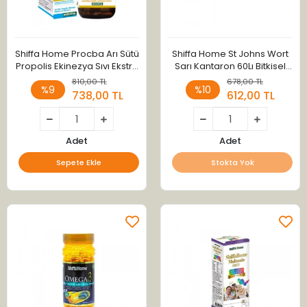
Shiffa Home Procba Arı Sütü
Shiffa Home St Johns Wort
Propolis Ekinezya Sıvı Ekstre
Sarı Kantaron 60Lı Bitkisel
100ml
Kapsül 560Mg
810,00 TL
678,00 TL
%9
%10
738,00 TL
612,00 TL
Adet
Adet
Sepete Ekle
Stokta Yok