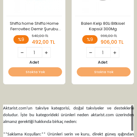
Shiffa home Shiffa Home
Balen Kelp 80Li Bitkisel
Ferrovitec Demir Şurubu
Kapsül 300Mg
100Ml
540,00 TL
996,00 TL
%9
%9
492,00 TL
906,00 TL
Adet
Adet
Stokta Yok
Stokta Yok
Aktarist.com'un takviye kategorisi, doğal takviyeler ve desteklerle
doludur. İşte bu kategorideki ürünleri neden aktarist.com üzerinden
almanız gerektiği hakkında birkaç neden:
**Saklama Koşulları:** Ürünleri serin ve kuru, direkt güneş ışığından