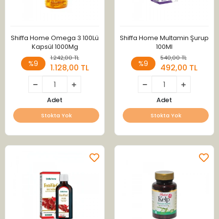
Shiffa Home Omega 3 100Lü
Shiffa Home Multamin Şurup
Kapsül 1000Mg
100Ml
1.242,00 TL
540,00 TL
%9
%9
1.128,00 TL
492,00 TL
Adet
Adet
Stokta Yok
Stokta Yok