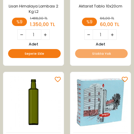
Lisan Himalaya Lambası 2
Aktarist Tablo 10x20cm
Kg L2
1.488,00 TL
66,00 TL
%9
%9
1.350,00 TL
60,00 TL
Adet
Adet
Sepete Ekle
Stokta Yok