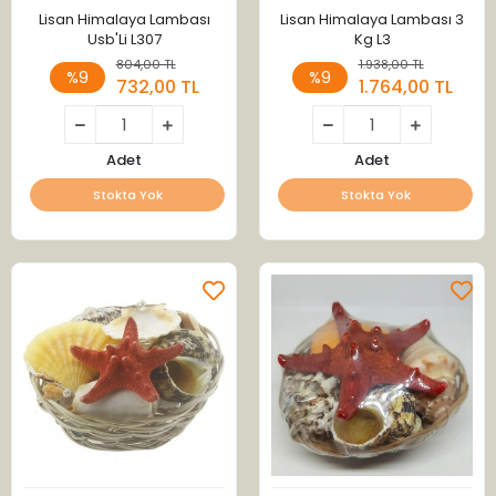
Lisan Himalaya Lambası
Lisan Himalaya Lambası 3
Usb'Li L307
Kg L3
804,00 TL
1.938,00 TL
%9
%9
732,00 TL
1.764,00 TL
Adet
Adet
Stokta Yok
Stokta Yok