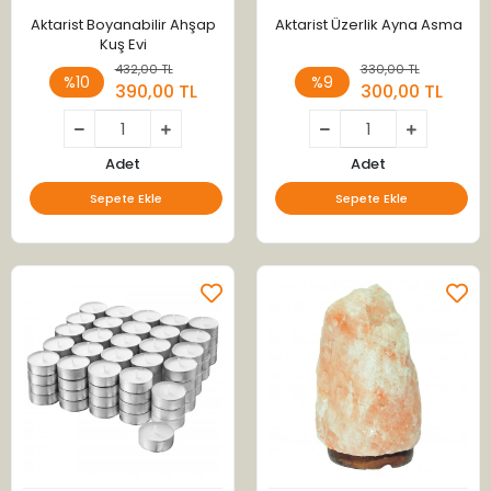
Aktarist Boyanabilir Ahşap
Aktarist Üzerlik Ayna Asma
Kuş Evi
432,00 TL
330,00 TL
%10
%9
390,00 TL
300,00 TL
Adet
Adet
Sepete Ekle
Sepete Ekle