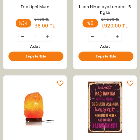
Tea Light Mum
Lisan Himalaya Lambası 5
Kg L5
54,60 TL
2.112,00 TL
%34
%9
36,00 TL
1.920,00 TL
Adet
Adet
Sepete Ekle
Sepete Ekle