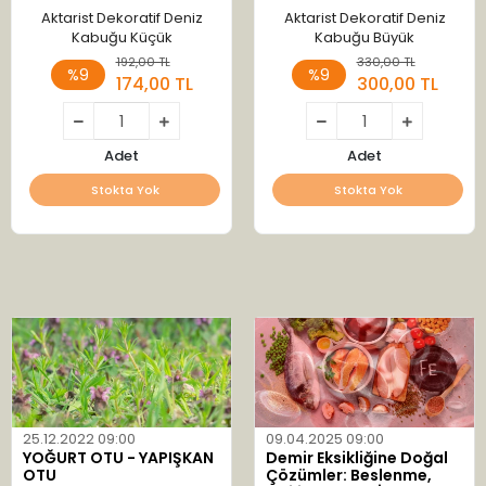
Aktarist Dekoratif Deniz
Aktarist Dekoratif Deniz
Kabuğu Küçük
Kabuğu Büyük
192,00 TL
330,00 TL
%9
%9
174,00 TL
300,00 TL
Adet
Adet
Stokta Yok
Stokta Yok
25.12.2022 09:00
09.04.2025 09:00
YOĞURT OTU - YAPIŞKAN
Demir Eksikliğine Doğal
OTU
Çözümler: Beslenme,