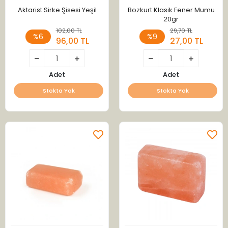
Aktarist Sirke Şisesi Yeşil
Bozkurt Klasik Fener Mumu
20gr
102,00 TL
29,70 TL
%6
%9
96,00 TL
27,00 TL
Adet
Adet
Stokta Yok
Stokta Yok