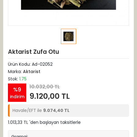
Aktarist Zufa Otu
Ürün Kodu:
Ad-02052
Marka:
Aktarist
Stok:
1.75
10.032,00 TL
%9
9.120,00 TL
indirim
Havale/EFT ile
9.074,40 TL
1.013,33 TL 'den başlayan taksitlerle
Gramaj: