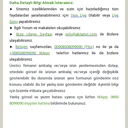
Daha Detaylı Bilgi Almak İsterseniz:
►
Sitemiz özelliklerinden ve sizin için hazırladığımız tüm
faydalardan yararlanabilmeniz için
Yeni Üye
Olabilir veya
Üye
Girişi
yapabilirsiniz.
►
İlgili Yorum ve makaleleri okuyabilirsiniz.
►
Bize Ulaşın Sayfası
veya
info@aktarist.com
ile Bizlere
ulaşabilirsiniz.
►
İletişim
sayfamızdan,
00908508099090 (Pbx)
no ile ya da
+
908508099090
WApp
telefon hatlarımız ile de bizlere
ulaşabilirsiniz.
Üretici firmanın ambalaj ve/veya ürün yenilemesinden dolayı,
sitedeki görsel ile ürünün ambalaj ve/veya içeriği değişiklik
gösterebilir. Bu durumda ürünün yeni formunun gönderimi söz
konusu olabilir. Bu bir yanlış ürün gönderimi değildir. Ayrıntılı bilgi
için bizimle irtibata geçebilirsiniz.
Yanlış görsel ve yazım hatası uyarısı için lütfen
WApp: 0850
8099090 müşteri hattına
bildirimde bulununuz.