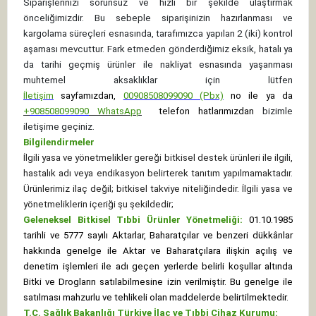
Siparişlerinizi sorunsuz ve hızlı bir şekilde ulaştırmak
önceliğimizdir. Bu sebeple siparişinizin hazırlanması ve
kargolama süreçleri esnasında, tarafımızca yapılan 2 (iki) kontrol
aşaması mevcuttur. Fark etmeden gönderdiğimiz eksik, hatalı ya
da tarihi geçmiş ürünler ile nakliyat esnasında yaşanması
muhtemel aksaklıklar için lütfen
İletişim
sayfamızdan,
00908508099090 (Pbx)
no ile ya da
+
908508099090
WhatsApp
telefon hatlarımızdan
bizimle
iletişime geçiniz.
Bilgilendirmeler
İlgili yasa ve yönetmelikler gereği bitkisel destek ürünleri ile ilgili,
hastalık adı veya endikasyon belirterek tanıtım yapılmamaktadır.
Ürünlerimiz ilaç değil; bitkisel takviye niteliğindedir. İlgili yasa ve
yönetmeliklerin içeriği şu şekildedir;
Geleneksel Bitkisel Tıbbi Ürünler Yönetmeliği:
01.10.1985
tarihli ve 5777 sayılı Aktarlar, Baharatçılar ve benzeri dükkânlar
hakkında genelge ile Aktar ve Baharatçılara ilişkin açılış ve
denetim işlemleri ile adı geçen yerlerde belirli koşullar altında
Bitki ve Drogların satılabilmesine izin verilmiştir. Bu genelge ile
satılması mahzurlu ve tehlikeli olan maddelerde belirtilmektedir.
T.C. Sağlık Bakanlığı Türkiye İlaç ve Tıbbi Cihaz Kurumu: