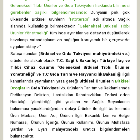
Geleneksel Tıbbi Ürünler ve Gıda Takviyeleri hakkında bilinmesi
gerekenler başlıklı bilgilendirmesinde:
Dünyanın pek çok
ülkesinde Bitkisel ürünlerin
“Fitoterapi”
adı altında Sağlık
alanında kullanıldığı bilinmektedir.
"Geleneksel Bitkisel Tıbbi
Ürünler Yönetmeliği"
tüm ince ayrıntıları ve detayları düşünülerek
hazırlanıp vatandaşlarımızın sağlığını koruyacak bir çerçevede
uygulamaktayız."
Satışa sunulan (
Bitkisel ve Gıda Takviyesi mahiyetindeki vb.
)
ürünler ile alakalı olarak
T.C. Sağlık Bakanlığı Türkiye İlaç ve
Tıbbi Cihaz Kurumu
"
Geleneksel Bitkisel Tıbbi Ürünler
Yönetmeliği
" ve
T.C Gıda Tarım ve Hayvancılık Bakanlığı
ilgili
kanunlarında yayımlanan yasa gereği
Bitkisel Ürünler
in
Bitkisel
Droglar
'ın
Gıda Takviyesi
vb. ürünlerin Tanıtım ve Reklamlarında
Endikasyon Belirten, Hastalıkları Rahatsızlıkları Tedavi eden
Hastalığı iyileştirdiği gibi yazıların ve Sağlık Beyanlarının
bulunması yasaklandığından dolayı Ürünler ile ilgili bu kısımda
Ürün Markası, Ürün Adı, Ürünün İlgili Bakanlık İzin ve Belge
Numarası, Ürünün İçeriği, Ürünün Kullanımı, Ürünün Muhafaza
Şartları ve Uyarı mahiyetindeki üretici bilgilendirmeleri
bulunacaktır.