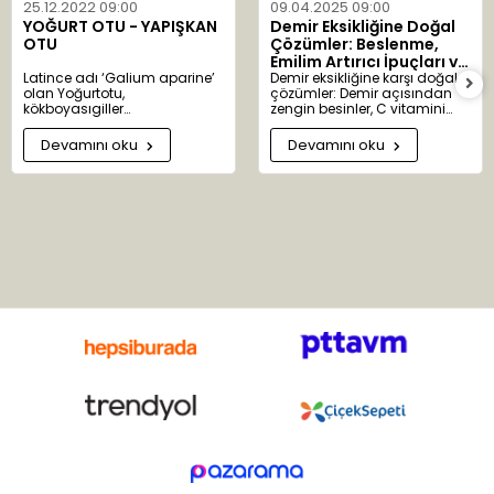
25.12.2022 09:00
09.04.2025 09:00
YOĞURT OTU - YAPIŞKAN
Demir Eksikliğine Doğal
OTU
Çözümler: Beslenme,
Emilim Artırıcı İpuçları ve
Latince adı ‘Galium aparine’
Bitkisel Destekler
Demir eksikliğine karşı doğal
olan Yoğurtotu,
çözümler: Demir açısından
kökboyasıgiller
zengin besinler, C vitamini
familyasındandır. ‘Galium’
takviyesi ve bitkisel desteklerle
kelimesi ‘gala’ kelimesinden
sağlıklı kan üretimi.
Devamını oku
Devamını oku
türemiştir. Süt anlamına gelir.
Yoğurtotu eskiden peynir
yapımında kullanıldığından
bu adı almıştır. 300 alt türü
bulunur. Anavatanı Avrupa ve
Asya’dır. Ülkemizde Ankara,
Adana, Antalya, Bolu ve
Çanakkale’de yaygın olarak
yetişir. Bu çok yıllık otsu
bitkinin sapları uzun ve
çiçekleri salkım şeklinde,
yeşil-beyaz renklidir.