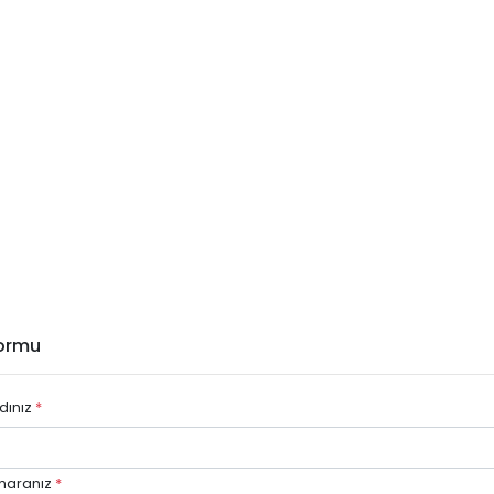
Formu
dınız
*
maranız
*