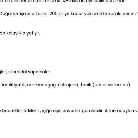
 dikenli her biri tek tohumlu 4-5 kısma ayrılabilir durumda.
Doğal yetişme ortamı: 1200 m’ye kadar yükseklikte kumlu yerler, ta
a kolaylıkla yetişir.
ağlar, steroidal saponinler
ntiürolitiyatik, emmenagog, östrojenik, tonik (üriner sistemde)
böbrekler etkilenir, ışığa aşırı duyarlılık görülebilir. Anne adayları 