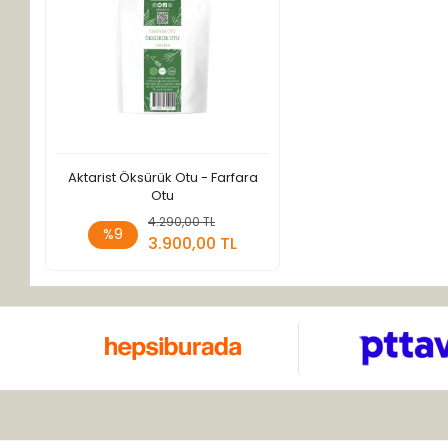
Aktarist Öksürük Otu - Farfara
Otu
4.290,00 TL
Sepete Ekle
%9
3.900,00 TL
Adet