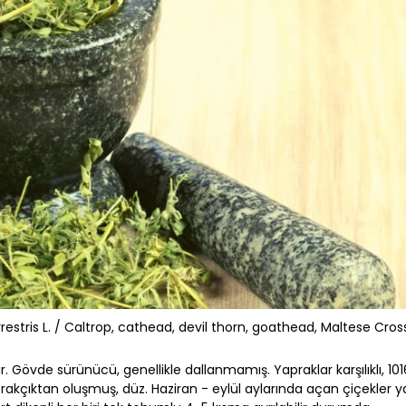
rrestris L. / Caltrop, cathead, devil thorn, goathead, Maltese Cros
tür. Gövde sürünücü, genellikle dallanmamış. Yapraklar karşılıklı, 101
kçıktan oluşmuş, düz. Haziran - eylül aylarında açan çiçekler y