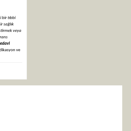
bir tıbbi
ir sağlık
eştirmek veya
erans
tedavi
ndikasyon ve