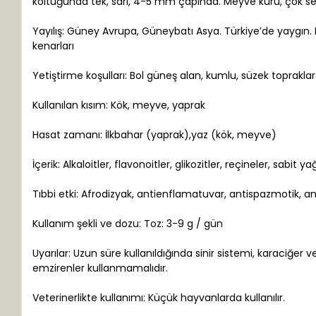
koltuğunda tek, sarı, 4-5 mm çapında. Meyve kuru, çok sert
Yayılış: Güney Avrupa, Güneybatı Asya. Türkiye’de yaygın. 
kenarları
Yetiştirme koşulları: Bol güneş alan, kumlu, süzek topraklard
Kullanılan kısım: Kök, meyve, yaprak
Hasat zamanı: İlkbahar (yaprak),yaz (kök, meyve)
İçerik: Alkaloitler, flavonoitler, glikozitler, reçineler, sabit y
Tıbbi etki: Afrodizyak, antienflamatuvar, antispazmotik, a
Kullanım şekli ve dozu: Toz: 3-9 g / gün
Uyarılar: Uzun süre kullanıldığında sinir sistemi, karaciğer ve 
emzirenler kullanmamalıdır.
Veterinerlikte kullanımı: Küçük hayvanlarda kullanılır.