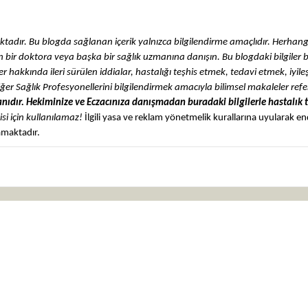
adır. Bu blogda sağlanan içerik yalnızca bilgilendirme amaçlıdır. Herhangi 
tfen bir doktora veya başka bir sağlık uzmanına danışın. Bu blogdaki bilgiler b
r hakkında ileri sürülen iddialar, hastalığı teşhis etmek, tedavi etmek, iyil
iğer Sağlık Profesyonellerini bilgilendirmek amacıyla bilimsel makaleler ref
nıdır. Hekiminize ve Eczacınıza danışmadan buradaki bilgilerle hastalık 
isi için kullanılamaz!
İlgili yasa ve reklam yönetmelik kurallarına uyularak e
mamaktadır.