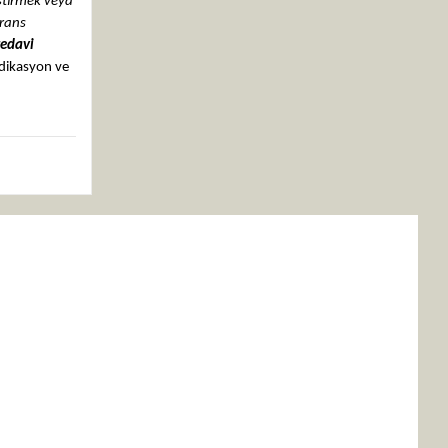
eştirmek veya
erans
tedavi
ndikasyon ve