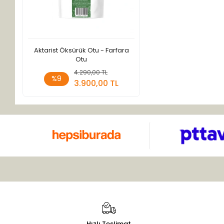
Aktarist Öksürük Otu - Farfara
Otu
4.290,00 TL
Sepete Ekle
%9
3.900,00 TL
Adet
Hızlı Teslimat