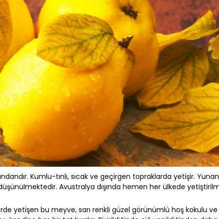
ındandır. Kumlu-tınlı, sıcak ve geçirgen topraklarda yetişir. Yuna
düşünülmektedir. Avustralya dışında hemen her ülkede yetiştirilm
de yetişen bu meyve, sarı renkli güzel görünümlü hoş kokulu ve a