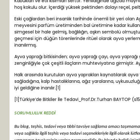
Kabukları ve etli kısımları serttir. Yenildiğinde ağızda mayho
hoş kokulu olur. İçerdiği yüksek pektinden dolayı reçel, pel
Eski çağlardan beri insanlık tarihinde önemli bir yeri olan A
meyvesini parfüm üretiminden bal üretimine kadar kullanmışl
simgesel bir hale gelmiş, bağlılığın, aşkın sembolü olmuştu
geçmesi için düğün törenlerinde ritüel olarak ayva yerlerm
inanılırmış.
Ayva yaprağı bitkisinden; ayva yaprağı çayı, ayva yaprağı şu
zenginliğiyle çok çeşitli ilaçların muhteviyatına girmiştir.
Halk arasında kurutulan ayva yaprakları kaynatılarak ayva
sağladığına, kalp hastalıklarına, ağız yaralarına, uykusuzluğ
iyi geldiğine inanılır.[1]
[1]Türkiye’de Bitkiler İle Tedavi_Prof.Dr.Turhan BAYTOP (s1
SORUMLULUK REDDİ
Bu blog, teşhis, tedavi veya tıbbi tavsiye sağlama amacı taşımamakt
veya sağlıkla ilgili teşhis veya tedavi seçenekleriyle ilgili olarak lü