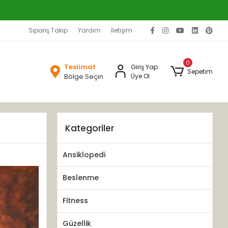
Sipariş Takip
Yardım
İletişim
0
Teslimat
Giriş Yap
Sepetim
Bölge Seçin
Üye Ol
Kategoriler
Ansiklopedi
Beslenme
Fitness
Güzellik