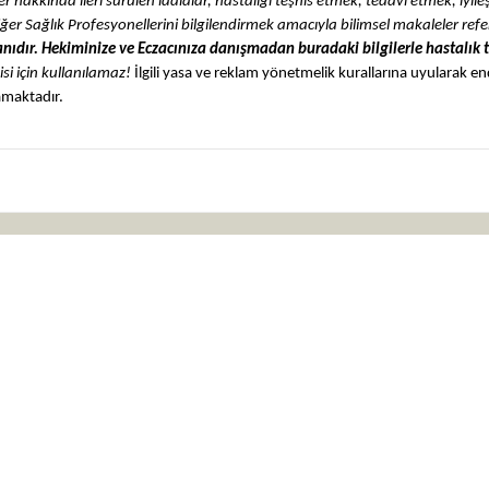
r hakkında ileri sürülen iddialar, hastalığı teşhis etmek, tedavi etmek, iyil
iğer Sağlık Profesyonellerini bilgilendirmek amacıyla bilimsel makaleler ref
nıdır. Hekiminize ve Eczacınıza danışmadan buradaki bilgilerle hastalık 
isi için kullanılamaz!
İlgili yasa ve reklam yönetmelik kurallarına uyularak e
mamaktadır.