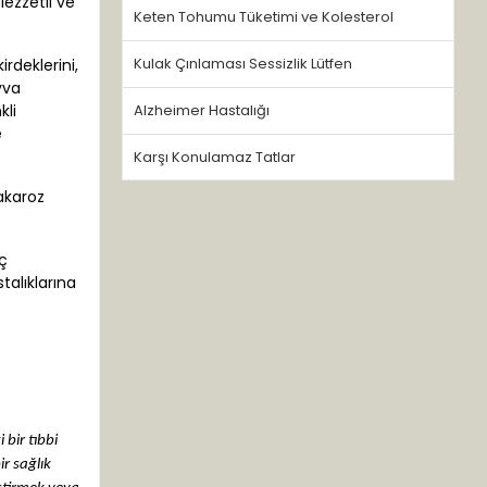
lezzetli ve
Keten Tohumu Tüketimi ve Kolesterol
Kulak Çınlaması Sessizlik Lütfen
irdeklerini,
yva
kli
Alzheimer Hastalığı
e
Karşı Konulamaz Tatlar
sakaroz
nç
talıklarına
bir tıbbi
ir sağlık