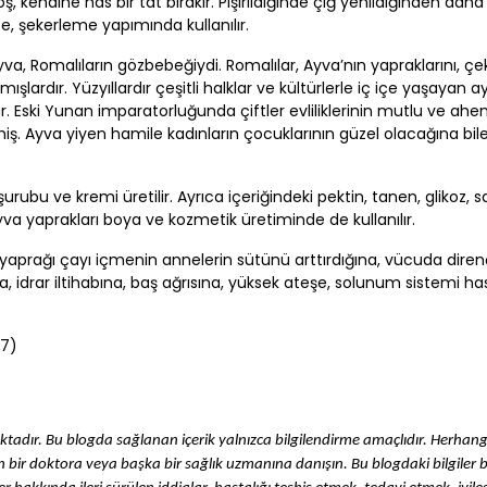
ş, kendine has bir tat bırakır. Pişirildiğinde çiğ yenildiğinden daha 
te, şekerleme yapımında kullanılır.
yva, Romalıların gözbebeğiydi. Romalılar, Ayva’nın yapraklarını, çek
ardır. Yüzyıllardır çeşitli halklar ve kültürlerle iç içe yaşayan a
r. Eski Yunan imparatorluğunda çiftler evliliklerinin mutlu ve ahen
iş. Ayva yiyen hamile kadınların çocuklarının güzel olacağına bil
rubu ve kremi üretilir. Ayrıca içeriğindeki pektin, tanen, glikoz, 
 Ayva yaprakları boya ve kozmetik üretiminde de kullanılır.
 yaprağı çayı içmenin annelerin sütünü arttırdığına, vücuda dire
a, idrar iltihabına, baş ağrısına, yüksek ateşe, solunum sistemi has
57)
adır. Bu blogda sağlanan içerik yalnızca bilgilendirme amaçlıdır. Herhangi 
tfen bir doktora veya başka bir sağlık uzmanına danışın. Bu blogdaki bilgiler b