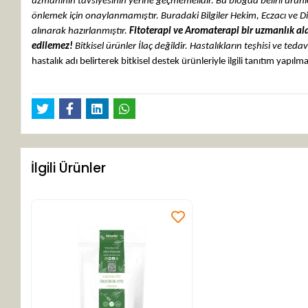
uzmanının tavsiyesinin yerine geçmemelidir. Bu blogda belirli ürünle
önlemek için onaylanmamıştır.
Buradaki Bilgiler Hekim, Eczacı ve D
alınarak hazırlanmıştır.
Fitoterapi ve Aromaterapi bir uzmanlık ala
edilemez!
Bitkisel ürünler İlaç değildir. Hastalıkların teşhisi ve tedav
hastalık adı belirterek bitkisel destek ürünleriyle ilgili tanıtım yapıl
İlgili Ürünler