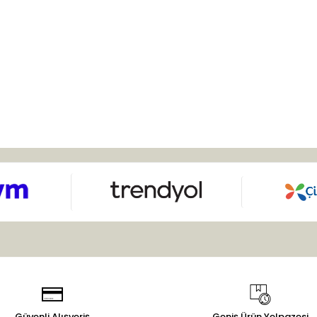
Güvenli Alışveriş
Geniş Ürün Yelpazesi