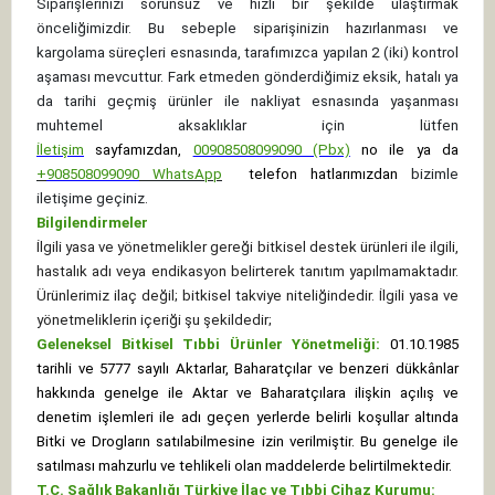
Siparişlerinizi sorunsuz ve hızlı bir şekilde ulaştırmak
önceliğimizdir. Bu sebeple siparişinizin hazırlanması ve
kargolama süreçleri esnasında, tarafımızca yapılan 2 (iki) kontrol
aşaması mevcuttur. Fark etmeden gönderdiğimiz eksik, hatalı ya
da tarihi geçmiş ürünler ile nakliyat esnasında yaşanması
muhtemel aksaklıklar için lütfen
İletişim
sayfamızdan,
00908508099090 (Pbx)
no ile ya da
+
908508099090
WhatsApp
telefon hatlarımızdan
bizimle
iletişime geçiniz.
Bilgilendirmeler
İlgili yasa ve yönetmelikler gereği bitkisel destek ürünleri ile ilgili,
hastalık adı veya endikasyon belirterek tanıtım yapılmamaktadır.
Ürünlerimiz ilaç değil; bitkisel takviye niteliğindedir. İlgili yasa ve
yönetmeliklerin içeriği şu şekildedir;
Geleneksel Bitkisel Tıbbi Ürünler Yönetmeliği:
01.10.1985
tarihli ve 5777 sayılı Aktarlar, Baharatçılar ve benzeri dükkânlar
hakkında genelge ile Aktar ve Baharatçılara ilişkin açılış ve
denetim işlemleri ile adı geçen yerlerde belirli koşullar altında
Bitki ve Drogların satılabilmesine izin verilmiştir. Bu genelge ile
satılması mahzurlu ve tehlikeli olan maddelerde belirtilmektedir.
T.C. Sağlık Bakanlığı Türkiye İlaç ve Tıbbi Cihaz Kurumu: