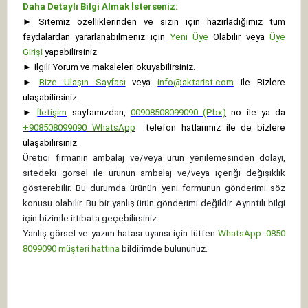
Daha Detaylı Bilgi Almak İsterseniz:
►
Sitemiz özelliklerinden ve sizin için hazırladığımız tüm
faydalardan yararlanabilmeniz için
Yeni Üye
Olabilir veya
Üye
Girişi
yapabilirsiniz.
►
İlgili Yorum ve makaleleri okuyabilirsiniz.
►
Bize Ulaşın Sayfası
veya
info@aktarist.com
ile Bizlere
ulaşabilirsiniz.
►
İletişim
sayfamızdan,
00908508099090 (Pbx)
no ile ya da
+
908508099090
WhatsApp
telefon hatlarımız ile de bizlere
ulaşabilirsiniz.
Üretici firmanın ambalaj ve/veya ürün yenilemesinden dolayı,
sitedeki görsel ile ürünün ambalaj ve/veya içeriği değişiklik
gösterebilir. Bu durumda ürünün yeni formunun gönderimi söz
konusu olabilir. Bu bir yanlış ürün gönderimi değildir. Ayrıntılı bilgi
için bizimle irtibata geçebilirsiniz.
Yanlış görsel ve yazım hatası uyarısı için lütfen
WhatsApp: 0850
8099090 müşteri hattına
bildirimde bulununuz.