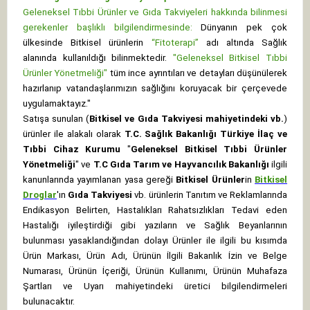
Geleneksel Tıbbi Ürünler ve Gıda Takviyeleri hakkında bilinmesi
gerekenler başlıklı bilgilendirmesinde:
Dünyanın pek çok
ülkesinde Bitkisel ürünlerin
“Fitoterapi”
adı altında Sağlık
alanında kullanıldığı bilinmektedir.
"Geleneksel Bitkisel Tıbbi
Ürünler Yönetmeliği"
tüm ince ayrıntıları ve detayları düşünülerek
hazırlanıp vatandaşlarımızın sağlığını koruyacak bir çerçevede
uygulamaktayız."
Satışa sunulan (
Bitkisel ve Gıda Takviyesi mahiyetindeki vb.
)
ürünler ile alakalı olarak
T.C. Sağlık Bakanlığı Türkiye İlaç ve
Tıbbi Cihaz Kurumu
"
Geleneksel Bitkisel Tıbbi Ürünler
Yönetmeliği
" ve
T.C Gıda Tarım ve Hayvancılık Bakanlığı
ilgili
kanunlarında yayımlanan yasa gereği
Bitkisel Ürünler
in
Bitkisel
Droglar
'ın
Gıda Takviyesi
vb. ürünlerin Tanıtım ve Reklamlarında
Endikasyon Belirten, Hastalıkları Rahatsızlıkları Tedavi eden
Hastalığı iyileştirdiği gibi yazıların ve Sağlık Beyanlarının
bulunması yasaklandığından dolayı Ürünler ile ilgili bu kısımda
Ürün Markası, Ürün Adı, Ürünün İlgili Bakanlık İzin ve Belge
Numarası, Ürünün İçeriği, Ürünün Kullanımı, Ürünün Muhafaza
Şartları ve Uyarı mahiyetindeki üretici bilgilendirmeleri
bulunacaktır.