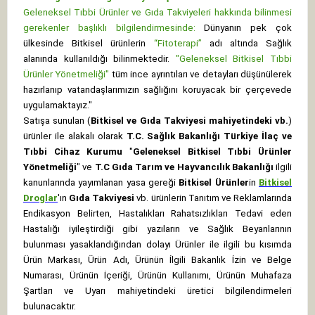
Geleneksel Tıbbi Ürünler ve Gıda Takviyeleri hakkında bilinmesi
gerekenler başlıklı bilgilendirmesinde:
Dünyanın pek çok
ülkesinde Bitkisel ürünlerin
“Fitoterapi”
adı altında Sağlık
alanında kullanıldığı bilinmektedir.
"Geleneksel Bitkisel Tıbbi
Ürünler Yönetmeliği"
tüm ince ayrıntıları ve detayları düşünülerek
hazırlanıp vatandaşlarımızın sağlığını koruyacak bir çerçevede
uygulamaktayız."
Satışa sunulan (
Bitkisel ve Gıda Takviyesi mahiyetindeki vb.
)
ürünler ile alakalı olarak
T.C. Sağlık Bakanlığı Türkiye İlaç ve
Tıbbi Cihaz Kurumu
"
Geleneksel Bitkisel Tıbbi Ürünler
Yönetmeliği
" ve
T.C Gıda Tarım ve Hayvancılık Bakanlığı
ilgili
kanunlarında yayımlanan yasa gereği
Bitkisel Ürünler
in
Bitkisel
Droglar
'ın
Gıda Takviyesi
vb. ürünlerin Tanıtım ve Reklamlarında
Endikasyon Belirten, Hastalıkları Rahatsızlıkları Tedavi eden
Hastalığı iyileştirdiği gibi yazıların ve Sağlık Beyanlarının
bulunması yasaklandığından dolayı Ürünler ile ilgili bu kısımda
Ürün Markası, Ürün Adı, Ürünün İlgili Bakanlık İzin ve Belge
Numarası, Ürünün İçeriği, Ürünün Kullanımı, Ürünün Muhafaza
Şartları ve Uyarı mahiyetindeki üretici bilgilendirmeleri
bulunacaktır.