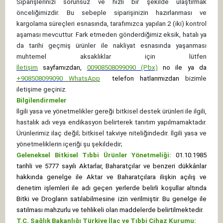
Siparişlerinizi sorunsuz ve hızlı bir şekilde ulaştırmak
önceliğimizdir. Bu sebeple siparişinizin hazırlanması ve
kargolama süreçleri esnasında, tarafımızca yapılan 2 (iki) kontrol
aşaması mevcuttur. Fark etmeden gönderdiğimiz eksik, hatalı ya
da tarihi geçmiş ürünler ile nakliyat esnasında yaşanması
muhtemel aksaklıklar için lütfen
İletişim
sayfamızdan,
00908508099090 (Pbx)
no ile ya da
+
908508099090
WhatsApp
telefon hatlarımızdan
bizimle
iletişime geçiniz.
Bilgilendirmeler
İlgili yasa ve yönetmelikler gereği bitkisel destek ürünleri ile ilgili,
hastalık adı veya endikasyon belirterek tanıtım yapılmamaktadır.
Ürünlerimiz ilaç değil; bitkisel takviye niteliğindedir. İlgili yasa ve
yönetmeliklerin içeriği şu şekildedir;
Geleneksel Bitkisel Tıbbi Ürünler Yönetmeliği:
01.10.1985
tarihli ve 5777 sayılı Aktarlar, Baharatçılar ve benzeri dükkânlar
hakkında genelge ile Aktar ve Baharatçılara ilişkin açılış ve
denetim işlemleri ile adı geçen yerlerde belirli koşullar altında
Bitki ve Drogların satılabilmesine izin verilmiştir. Bu genelge ile
satılması mahzurlu ve tehlikeli olan maddelerde belirtilmektedir.
T.C. Sağlık Bakanlığı Türkiye İlaç ve Tıbbi Cihaz Kurumu: