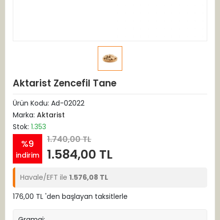
Aktarist Zencefil Tane
Ürün Kodu:
Ad-02022
Marka:
Aktarist
Stok:
1.353
1.740,00 TL
%9
1.584,00 TL
indirim
Havale/EFT ile
1.576,08 TL
176,00 TL 'den başlayan taksitlerle
Gramaj: