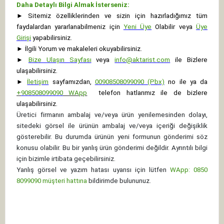
Daha Detaylı Bilgi Almak İsterseniz:
►
Sitemiz özelliklerinden ve sizin için hazırladığımız tüm
faydalardan yararlanabilmeniz için
Yeni Üye
Olabilir veya
Üye
Girişi
yapabilirsiniz.
►
İlgili Yorum ve makaleleri okuyabilirsiniz.
►
Bize Ulaşın Sayfası
veya
info@aktarist.com
ile Bizlere
ulaşabilirsiniz.
►
İletişim
sayfamızdan,
00908508099090 (Pbx)
no ile ya da
+
908508099090
WApp
telefon hatlarımız ile de bizlere
ulaşabilirsiniz.
Üretici firmanın ambalaj ve/veya ürün yenilemesinden dolayı,
sitedeki görsel ile ürünün ambalaj ve/veya içeriği değişiklik
gösterebilir. Bu durumda ürünün yeni formunun gönderimi söz
konusu olabilir. Bu bir yanlış ürün gönderimi değildir. Ayrıntılı bilgi
için bizimle irtibata geçebilirsiniz.
Yanlış görsel ve yazım hatası uyarısı için lütfen
WApp: 0850
8099090 müşteri hattına
bildirimde bulununuz.