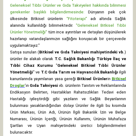
Geleneksel Tıbbi Ürünler ve Gıda Takviyeleri hakkında bilinmesi
gerekenler başlıklı bilgilendirmesinde:
Dünyanın pek çok
ülkesinde Bitkisel ürünlerin
“Fitoterapi”
adı altında Sağlık
alanında kullanıldığı bilinmektedir.
"Geleneksel Bitkisel Tıbbi
Ürünler Yönetmeliği"
tüm ince ayrıntıları ve detayları düşünülerek
hazırlanıp vatandaşlarımızın sağlığını koruyacak bir çerçevede
uygulamaktayız."
Satışa sunulan (
Bitkisel ve Gıda Takviyesi mahiyetindeki vb.
)
ürünler ile alakalı olarak
T.C. Sağlık Bakanlığı Türkiye İlaç ve
Tıbbi Cihaz Kurumu
"
Geleneksel Bitkisel Tıbbi Ürünler
Yönetmeliği
" ve
T.C Gıda Tarım ve Hayvancılık Bakanlığı
ilgili
kanunlarında yayımlanan yasa gereği
Bitkisel Ürünler
in
Bitkisel
Droglar
'ın
Gıda Takviyesi
vb. ürünlerin Tanıtım ve Reklamlarında
Endikasyon Belirten, Hastalıkları Rahatsızlıkları Tedavi eden
Hastalığı iyileştirdiği gibi yazıların ve Sağlık Beyanlarının
bulunması yasaklandığından dolayı Ürünler ile ilgili bu kısımda
Ürün Markası, Ürün Adı, Ürünün İlgili Bakanlık İzin ve Belge
Numarası, Ürünün İçeriği, Ürünün Kullanımı, Ürünün Muhafaza
Şartları ve Uyarı mahiyetindeki üretici bilgilendirmeleri
bulunacaktır.