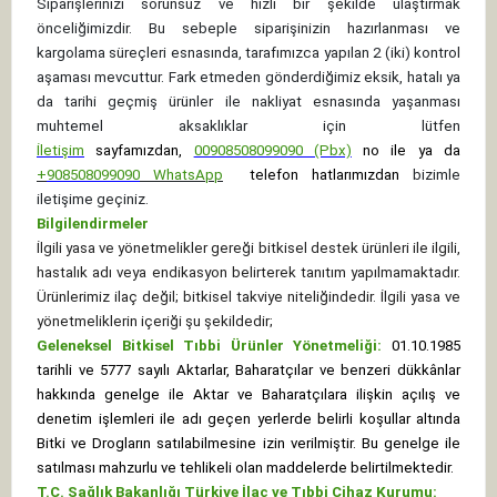
Siparişlerinizi sorunsuz ve hızlı bir şekilde ulaştırmak
önceliğimizdir. Bu sebeple siparişinizin hazırlanması ve
kargolama süreçleri esnasında, tarafımızca yapılan 2 (iki) kontrol
aşaması mevcuttur. Fark etmeden gönderdiğimiz eksik, hatalı ya
da tarihi geçmiş ürünler ile nakliyat esnasında yaşanması
muhtemel aksaklıklar için lütfen
İletişim
sayfamızdan,
00908508099090 (Pbx)
no ile ya da
+
908508099090
WhatsApp
telefon hatlarımızdan
bizimle
iletişime geçiniz.
Bilgilendirmeler
İlgili yasa ve yönetmelikler gereği bitkisel destek ürünleri ile ilgili,
hastalık adı veya endikasyon belirterek tanıtım yapılmamaktadır.
Ürünlerimiz ilaç değil; bitkisel takviye niteliğindedir. İlgili yasa ve
yönetmeliklerin içeriği şu şekildedir;
Geleneksel Bitkisel Tıbbi Ürünler Yönetmeliği:
01.10.1985
tarihli ve 5777 sayılı Aktarlar, Baharatçılar ve benzeri dükkânlar
hakkında genelge ile Aktar ve Baharatçılara ilişkin açılış ve
denetim işlemleri ile adı geçen yerlerde belirli koşullar altında
Bitki ve Drogların satılabilmesine izin verilmiştir. Bu genelge ile
satılması mahzurlu ve tehlikeli olan maddelerde belirtilmektedir.
T.C. Sağlık Bakanlığı Türkiye İlaç ve Tıbbi Cihaz Kurumu: