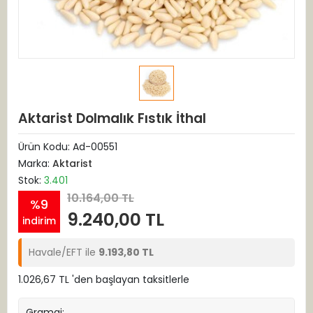
Aktarist Dolmalık Fıstık İthal
Ürün Kodu:
Ad-00551
Marka:
Aktarist
Stok:
3.401
10.164,00 TL
%9
9.240,00 TL
indirim
Havale/EFT ile
9.193,80 TL
1.026,67 TL 'den başlayan taksitlerle
Gramaj: