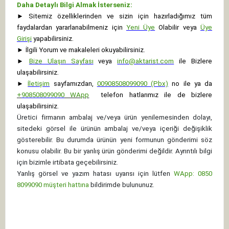
Daha Detaylı Bilgi Almak İsterseniz:
►
Sitemiz özelliklerinden ve sizin için hazırladığımız tüm
faydalardan yararlanabilmeniz için
Yeni Üye
Olabilir veya
Üye
Girişi
yapabilirsiniz.
►
İlgili Yorum ve makaleleri okuyabilirsiniz.
►
Bize Ulaşın Sayfası
veya
info@aktarist.com
ile Bizlere
ulaşabilirsiniz.
►
İletişim
sayfamızdan,
00908508099090 (Pbx)
no ile ya da
+
908508099090
WApp
telefon hatlarımız ile de bizlere
ulaşabilirsiniz.
Üretici firmanın ambalaj ve/veya ürün yenilemesinden dolayı,
sitedeki görsel ile ürünün ambalaj ve/veya içeriği değişiklik
gösterebilir. Bu durumda ürünün yeni formunun gönderimi söz
konusu olabilir. Bu bir yanlış ürün gönderimi değildir. Ayrıntılı bilgi
için bizimle irtibata geçebilirsiniz.
Yanlış görsel ve yazım hatası uyarısı için lütfen
WApp: 0850
8099090 müşteri hattına
bildirimde bulununuz.