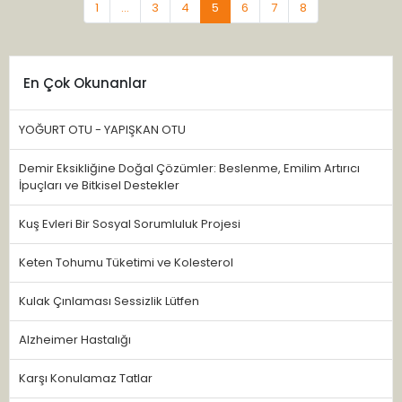
1
...
3
4
5
6
7
8
En Çok Okunanlar
YOĞURT OTU - YAPIŞKAN OTU
Demir Eksikliğine Doğal Çözümler: Beslenme, Emilim Artırıcı
İpuçları ve Bitkisel Destekler
Kuş Evleri Bir Sosyal Sorumluluk Projesi
Keten Tohumu Tüketimi ve Kolesterol
Kulak Çınlaması Sessizlik Lütfen
Alzheimer Hastalığı
Karşı Konulamaz Tatlar