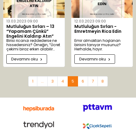
hakikate dayalıdır. Hakikat
abartıldığında diğer kişiler
kendini kaybeder, ya hep ya
hiç nitelendirmelerini adil
bulmayarak şiddetle protesto
13.03.2023 09:00
12.03.2023 09:00
eder ve hemen istisnalara
Mutluluğun Sırları – 13
Mutluluğun Sırları -
işaret etmeye başlarlar.
“Yapamam Çünkü”
Emretmeyin Rica Edin
Engelini Kaldırıp Atın”
Birisi ricanızı reddederse ne
Emir almaktan hoşlanan
hissedersiniz? Örneğin, “Ücret
birisini tanıyor musunuz?
çekimi biraz erken alabilir
Herhalde, hayır.
miyim? Hafta sonu Los
Angeles’a gideceğim” diye
Devamını oku
Devamını oku
soruyorsunuz ve şefiniz
kabaca yanıtlıyor: “Hayır,
alamazsınız çünkü bordro
daha henüz onaylanmadı.”
Hayır ve alamazsınız çünkü
1
...
3
4
5
6
7
8
sözcüklerinin nasıl yüzünüze
kapatılan sözel kapılar gibi
olduğunu görüyor musunuz?
Bu sözcükler sizinle öteki kişi
arasında bir karşıtlık ilişkisi
doğurmaktadır, çünkü
istediğinizi vermemektedir.