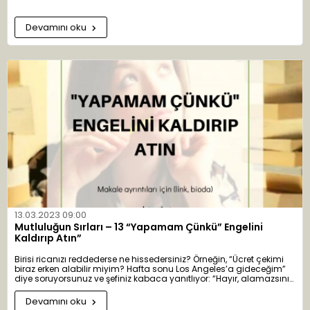
Devamını oku
13.03.2023 09:00
Mutluluğun Sırları – 13 “Yapamam Çünkü” Engelini
Kaldırıp Atın”
Birisi ricanızı reddederse ne hissedersiniz? Örneğin, “Ücret çekimi
biraz erken alabilir miyim? Hafta sonu Los Angeles’a gideceğim”
diye soruyorsunuz ve şefiniz kabaca yanıtlıyor: “Hayır, alamazsınız
çünkü bordro daha henüz onaylanmadı.” Hayır ve alamazsınız
çünkü sözcüklerinin nasıl yüzünüze kapatılan sözel kapılar gibi
Devamını oku
olduğunu görüyor musunuz? Bu sözcükler sizinle öteki kişi