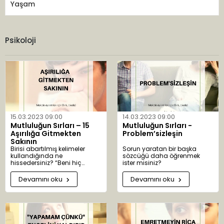
Yaşam
Psikoloji
15.03.2023 09:00
14.03.2023 09:00
Mutluluğun Sırları – 15
Mutluluğun Sırları -
Aşırılığa Gitmekten
Problem’sizleşin
Sakının
Birisi abartılmış kelimeler
Sorun yaratan bir başka
kullandığında ne
sözcüğü daha öğrenmek
hissedersiniz? “Beni hiç
ister misiniz?
dinlemiyorsun?” “Hep geç
kalıyorsun.” “Her şey senin
Devamını oku
Devamını oku
istediğin gibi olsun
istiyorsun.” Aşırı sözler aşırı
tepkileri kışkırtır. Gibran’m da
belirttiği gibi, herkes, bütün, her
zaman ve hiç kimse gibi
kuvvetli kelimeler genellikle