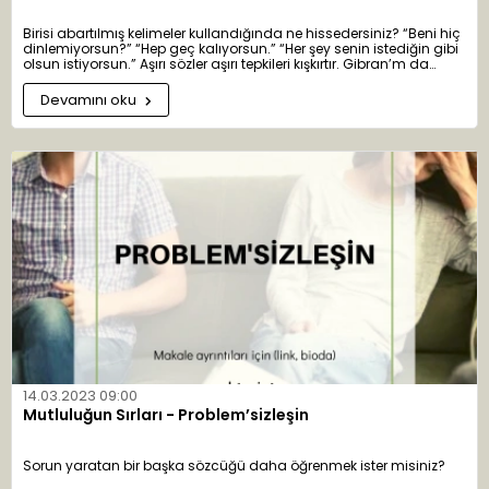
Birisi abartılmış kelimeler kullandığında ne hissedersiniz? “Beni hiç
dinlemiyorsun?” “Hep geç kalıyorsun.” “Her şey senin istediğin gibi
olsun istiyorsun.” Aşırı sözler aşırı tepkileri kışkırtır. Gibran’m da
belirttiği gibi, herkes, bütün, her zaman ve hiç kimse gibi kuvvetli
kelimeler genellikle hakikate dayalıdır. Hakikat abartıldığında diğer
Devamını oku
kişiler kendini kaybeder, ya hep ya hiç nitelendirmelerini adil
bulmayarak şiddetle protesto eder ve hemen istisnalara işaret
etmeye başlarlar.
14.03.2023 09:00
Mutluluğun Sırları - Problem’sizleşin
Sorun yaratan bir başka sözcüğü daha öğrenmek ister misiniz?