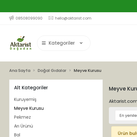
08508099090
hello@aktarist.com
Kategoriler
Ana Sayfa
Doğal Gıdalar
Meyve Kurusu
Alt Kategoriler
Meyve Kur
Kuruyemiş
Aktarist.com'
Meyve Kurusu
Pekmez
Arı Ürünü
Ürün bu
Bal