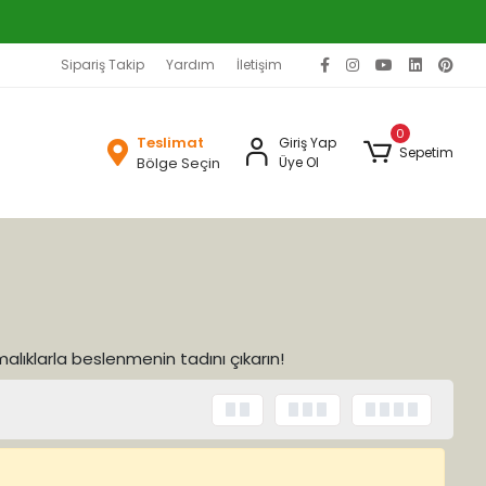
Sipariş Takip
Yardım
İletişim
0
Teslimat
Giriş Yap
Sepetim
Bölge Seçin
Üye Ol
malıklarla beslenmenin tadını çıkarın!