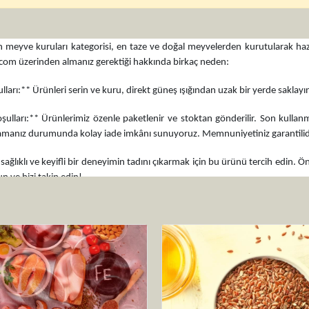
 meyve kuruları kategorisi, en taze ve doğal meyvelerden kurutularak hazırl
.com üzerinden almanız gerektiği hakkında birkaç neden:
ları:** Ürünleri serin ve kuru, direkt güneş ışığından uzak bir yerde saklay
lları:** Ürünlerimiz özenle paketlenir ve stoktan gönderilir. Son kullanm
nız durumunda kolay iade imkânı sunuyoruz. Memnuniyetiniz garantilid
ağlıklı ve keyifli bir deneyimin tadını çıkarmak için bu ürünü tercih edin. Ön
n ve bizi takip edin!
malıklarla beslenme alışkanlıklarınızı destekleyin. Aktarist.com'da alışverişe b