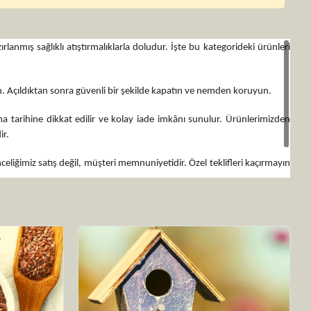
anmış sağlıklı atıştırmalıklarla doludur. İşte bu kategorideki ürünleri
ın. Açıldıktan sonra güvenli bir şekilde kapatın ve nemden koruyun.
a tarihine dikkat edilir ve kolay iade imkânı sunulur. Ürünlerimizden
ir.
celiğimiz satış değil, müşteri memnuniyetidir. Özel teklifleri kaçırmayın
aşlayın ve doğal meyve kurularının keyfini çıkarın!