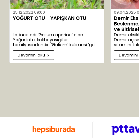
25.12.2022 09:00
09.04.2025 
YOĞURT OTU - YAPIŞKAN OTU
Demir Eks
Beslenme, 
ve Bitkise
Latince adı ‘Galium aparine’ olan
Demir eksik
Yoğurtotu, kökboyasıgiller
Demir açısı
familyasındandır. ‘Galium’ kelimesi ‘gala’
vitamini tak
kelimesinden türemiştir. Süt anlamına
sağlıklı kan 
gelir. Yoğurtotu eskiden peynir
Devamını oku
Devamını
yapımında kullanıldığından bu adı
almıştır. 300 alt türü bulunur. Anavatanı
Avrupa ve Asya’dır. Ülkemizde Ankara,
Adana, Antalya, Bolu ve Çanakkale’de
yaygın olarak yetişir. Bu çok yıllık otsu
bitkinin sapları uzun ve çiçekleri salkım
şeklinde, yeşil-beyaz renklidir.