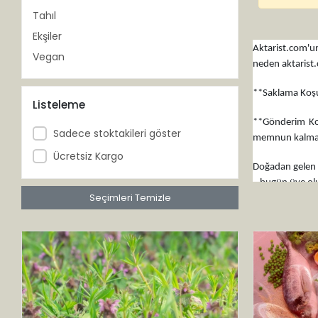
Tahıl
Ekşiler
Aktarist.com'un
Vegan
neden aktarist
**Saklama Koşul
Listeleme
**Gönderim Koşu
Sadece stoktakileri göster
memnun kalmama
Ücretsiz Kargo
Doğadan gelen s
– bugün üye olu
Seçimleri Temizle
Sağlıklı atıştır