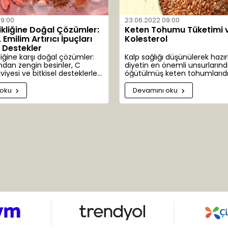
09:00
23.06.2022 09:00
ikliğine Doğal Çözümler:
Keten Tohumu Tüketimi 
Emilim Artırıcı İpuçları
Kolesterol
l Destekler
liğine karşı doğal çözümler:
Kalp sağlığı düşünülerek hazır
ndan zengin besinler, C
diyetin en önemli unsurlarınd
viyesi ve bitkisel desteklerle
öğütülmüş keten tohumlarıdı
üretimi.
 oku
Devamını oku