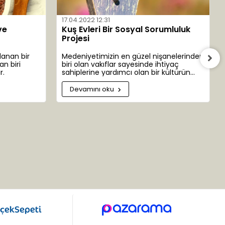
17.04.2022 12:31
ve
Kuş Evleri Bir Sosyal Sorumluluk
Projesi
lanan bir
Medeniyetimizin en güzel nişanelerinden
an biri
biri olan vakıflar sayesinde ihtiyaç
r.
sahiplerine yardımcı olan bir kültürün
emanetçisiyiz. İhtiyaç sahibi bazen insan
bazen bitki bazen de hayvanlar
Devamını oku
olabilmektedir. Bazen de dünyamızın ta
kendisi.