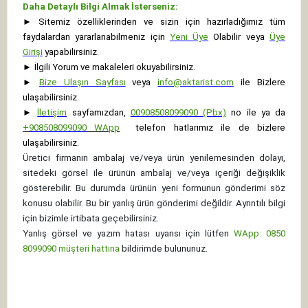
Daha Detaylı Bilgi Almak İsterseniz:
►
Sitemiz özelliklerinden ve sizin için hazırladığımız tüm
faydalardan yararlanabilmeniz için
Yeni Üye
Olabilir veya
Üye
Girişi
yapabilirsiniz.
►
İlgili Yorum ve makaleleri okuyabilirsiniz.
►
Bize Ulaşın Sayfası
veya
info@aktarist.com
ile Bizlere
ulaşabilirsiniz.
►
İletişim
sayfamızdan,
00908508099090 (Pbx)
no ile ya da
+
908508099090
WApp
telefon hatlarımız ile de bizlere
ulaşabilirsiniz.
Üretici firmanın ambalaj ve/veya ürün yenilemesinden dolayı,
sitedeki görsel ile ürünün ambalaj ve/veya içeriği değişiklik
gösterebilir. Bu durumda ürünün yeni formunun gönderimi söz
konusu olabilir. Bu bir yanlış ürün gönderimi değildir. Ayrıntılı bilgi
için bizimle irtibata geçebilirsiniz.
Yanlış görsel ve yazım hatası uyarısı için lütfen
WApp: 0850
8099090 müşteri hattına
bildirimde bulununuz.