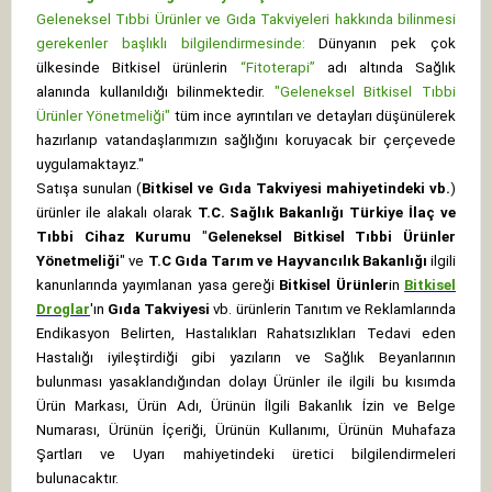
Geleneksel Tıbbi Ürünler ve Gıda Takviyeleri hakkında bilinmesi
gerekenler başlıklı bilgilendirmesinde:
Dünyanın pek çok
ülkesinde Bitkisel ürünlerin
“Fitoterapi”
adı altında Sağlık
alanında kullanıldığı bilinmektedir.
"Geleneksel Bitkisel Tıbbi
Ürünler Yönetmeliği"
tüm ince ayrıntıları ve detayları düşünülerek
hazırlanıp vatandaşlarımızın sağlığını koruyacak bir çerçevede
uygulamaktayız."
Satışa sunulan (
Bitkisel ve Gıda Takviyesi mahiyetindeki vb.
)
ürünler ile alakalı olarak
T.C. Sağlık Bakanlığı Türkiye İlaç ve
Tıbbi Cihaz Kurumu
"
Geleneksel Bitkisel Tıbbi Ürünler
Yönetmeliği
" ve
T.C Gıda Tarım ve Hayvancılık Bakanlığı
ilgili
kanunlarında yayımlanan yasa gereği
Bitkisel Ürünler
in
Bitkisel
Droglar
'ın
Gıda Takviyesi
vb. ürünlerin Tanıtım ve Reklamlarında
Endikasyon Belirten, Hastalıkları Rahatsızlıkları Tedavi eden
Hastalığı iyileştirdiği gibi yazıların ve Sağlık Beyanlarının
bulunması yasaklandığından dolayı Ürünler ile ilgili bu kısımda
Ürün Markası, Ürün Adı, Ürünün İlgili Bakanlık İzin ve Belge
Numarası, Ürünün İçeriği, Ürünün Kullanımı, Ürünün Muhafaza
Şartları ve Uyarı mahiyetindeki üretici bilgilendirmeleri
bulunacaktır.