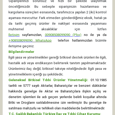
Siparişlerinizi sorunsuz ve hızlı bir şekilde ulaştırmak
önceliğimizdir. Bu sebeple siparişinizin hazırlanması ve
kargolama süreçleri esnasında, tarafımızca yapılan 2 (iki) kontrol
aşaması mevcuttur. Fark etmeden gönderdiğimiz eksik, hatalı ya
da tarihi geçmiş ürünler ile nakliyat esnasında yaşanması
muhtemel aksaklıklar için lütfen
İletişim
sayfamızdan,
00908508099090 (Pbx)
no ile ya da
+
908508099090
WhatsApp
telefon hatlarımızdan
bizimle
iletişime geçiniz.
Bilgilendirmeler
İlgili yasa ve yönetmelikler gereği bitkisel destek ürünleri ile ilgili,
hastalık adı veya endikasyon belirterek tanıtım yapılmamaktadır.
Ürünlerimiz ilaç değil; bitkisel takviye niteliğindedir. İlgili yasa ve
yönetmeliklerin içeriği şu şekildedir;
Geleneksel Bitkisel Tıbbi Ürünler Yönetmeliği:
01.10.1985
tarihli ve 5777 sayılı Aktarlar, Baharatçılar ve benzeri dükkânlar
hakkında genelge ile Aktar ve Baharatçılara ilişkin açılış ve
denetim işlemleri ile adı geçen yerlerde belirli koşullar altında
Bitki ve Drogların satılabilmesine izin verilmiştir. Bu genelge ile
satılması mahzurlu ve tehlikeli olan maddelerde belirtilmektedir.
T.C. Sağlık Bakanlığı Türkiye İlaç ve Tıbbi Cihaz Kurumu: