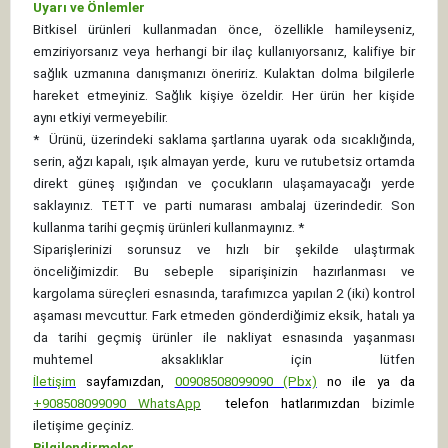
Uyarı ve Önlemler
Bitkisel ürünleri kullanmadan önce, özellikle hamileyseniz,
emziriyorsanız veya herhangi bir ilaç kullanıyorsanız, kalifiye bir
sağlık uzmanına danışmanızı öneririz. Kulaktan dolma bilgilerle
hareket etmeyiniz. Sağlık kişiye özeldir. Her ürün her kişide
aynı etkiyi vermeyebilir.
*
Ürünü, üzerindeki saklama şartlarına uyarak oda sıcaklığında,
serin, ağzı kapalı, ışık almayan yerde, kuru ve rutubetsiz ortamda
direkt güneş ışığından ve çocukların ulaşamayacağı yerde
saklayınız.
TETT ve parti numarası ambalaj üzerindedir. Son
kullanma tarihi geçmiş ürünleri kullanmayınız. *
Siparişlerinizi sorunsuz ve hızlı bir şekilde ulaştırmak
önceliğimizdir. Bu sebeple siparişinizin hazırlanması ve
kargolama süreçleri esnasında, tarafımızca yapılan 2 (iki) kontrol
aşaması mevcuttur. Fark etmeden gönderdiğimiz eksik, hatalı ya
da tarihi geçmiş ürünler ile nakliyat esnasında yaşanması
muhtemel aksaklıklar için lütfen
İletişim
sayfamızdan,
00908508099090 (Pbx)
no ile ya da
+
908508099090
WhatsApp
telefon hatlarımızdan
bizimle
iletişime geçiniz.
Bilgilendirmeler