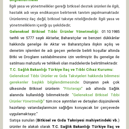
İlgili yasa ve yönetmelikler gereği bitkisel destek ürünleri ile ilgili,
hastalık adı veya endikasyon belirterek tanıtım yapılmamaktadır.
Ürünlerimiz ilaç değil; bitkisel takviye niteliğindedir. İlgili yasa ve
yönetmeliklerin içeriği şu şekildedir;
Geleneksel Bitkisel Tıbbi Ürünler Yönetmeliği:
01.10.1985
tarihli ve 5777 sayılı Aktarlar, Baharatçılar ve benzeri dükkânlar
hakkında genelge ile Aktar ve Baharatçılara ilişkin açılış ve
denetim işlemleri ile adı geçen yerlerde belirli koşullar altında
Bitki ve Drogların satılabilmesine izin verilmiştir. Bu genelge ile
satılması mahzurlu ve tehlikeli olan maddelerde belirtilmektedir.
T.C. Sağlık Bakanlığı Türkiye İlaç ve Tıbbi Cihaz Kurumu:
Geleneksel Tıbbi Ürünler ve Gıda Takviyeleri hakkında bilinmesi
gerekenler başlıklı bilgilendirmesinde:
Dünyanın pek çok
ülkesinde Bitkisel ürünlerin
“Fitoterapi”
adı altında Sağlık
alanında kullanıldığı bilinmektedir.
"Geleneksel Bitkisel Tıbbi
Ürünler Yönetmeliği"
tüm ince ayrıntıları ve detayları düşünülerek
hazırlanıp vatandaşlarımızın sağlığını koruyacak bir çerçevede
uygulamaktayız."
Satışa sunulan (
Bitkisel ve Gıda Takviyesi mahiyetindeki vb.
)
ürünler ile alakalı olarak
T.C. Sağlık Bakanlığı Türkiye İlaç ve