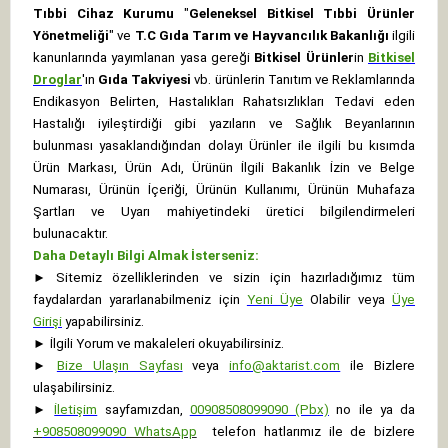
Tıbbi Cihaz Kurumu
"
Geleneksel Bitkisel Tıbbi Ürünler
Yönetmeliği
" ve
T.C Gıda Tarım ve Hayvancılık Bakanlığı
ilgili
kanunlarında yayımlanan yasa gereği
Bitkisel Ürünler
in
Bitkisel
Droglar
'ın
Gıda Takviyesi
vb. ürünlerin Tanıtım ve Reklamlarında
Endikasyon Belirten, Hastalıkları Rahatsızlıkları Tedavi eden
Hastalığı iyileştirdiği gibi yazıların ve Sağlık Beyanlarının
bulunması yasaklandığından dolayı Ürünler ile ilgili bu kısımda
Ürün Markası, Ürün Adı, Ürünün İlgili Bakanlık İzin ve Belge
Numarası, Ürünün İçeriği, Ürünün Kullanımı, Ürünün Muhafaza
Şartları ve Uyarı mahiyetindeki üretici bilgilendirmeleri
bulunacaktır.
Daha Detaylı Bilgi Almak İsterseniz:
►
Sitemiz özelliklerinden ve sizin için hazırladığımız tüm
faydalardan yararlanabilmeniz için
Yeni Üye
Olabilir veya
Üye
Girişi
yapabilirsiniz.
►
İlgili Yorum ve makaleleri okuyabilirsiniz.
►
Bize Ulaşın Sayfası
veya
info@aktarist.com
ile Bizlere
ulaşabilirsiniz.
►
İletişim
sayfamızdan,
00908508099090 (Pbx)
no ile ya da
+
908508099090
WhatsApp
telefon hatlarımız ile de bizlere