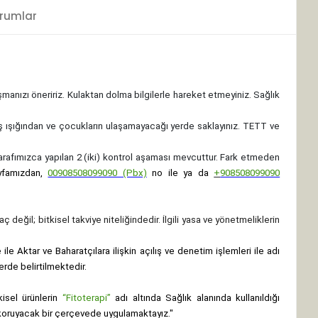
rumlar
ışmanızı öneririz. Kulaktan dolma bilgilerle hareket etmeyiniz. Sağlık
ş ışığından ve çocukların ulaşamayacağı yerde saklayınız.
TETT ve
 tarafımızca yapılan 2 (iki) kontrol aşaması mevcuttur. Fark etmeden
yfamızdan,
00908508099090 (Pbx)
no ile ya da
+
908508099090
ç değil; bitkisel takviye niteliğindedir. İlgili yasa ve yönetmeliklerin
le Aktar ve Baharatçılara ilişkin açılış ve denetim işlemleri ile adı
erde belirtilmektedir.
isel ürünlerin
“Fitoterapi”
adı altında Sağlık alanında kullanıldığı
nı koruyacak bir çerçevede uygulamaktayız."