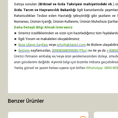
Satışa sunulan (
Bitkisel ve Gıda Takviyesi mahiyetindeki vb.
) ü
Gıda Tarım ve Hayvancılık Bakanlığı
ilgili kanunlarında yayıml
Rahatsızlıkları Tedavi eden Hastalığı iyileştirdiği gibi yazıların v
Numarası, Ürünün İçeriği, Ürünün Kullanımı, Ürünün Muhafaza Şartları 
Daha Detaylı Bilgi Almak İsterseniz:
►
Sitemiz özelliklerinden ve sizin için hazırladığımız tüm faydalard
►
İlgili Yorum ve makaleleri okuyabilirsiniz.
►
Bize Ulaşın Sayfası
veya
info@aktarist.com
ile Bizlere ulaşabilirs
►
İletişim
sayfamızdan,
00908508099090 (Pbx)
no ile ya da
+
9085
Üretici firmanın ambalaj ve/veya ürün yenilemesinden dolayı, sitede
ürün gönderimi değildir. Ayrıntılı bilgi için bizimle irtibata geçebilirsi
Yanlış görsel ve yazım hatası uyarısı için lütfen
WhatsApp: 0850 8099
Benzer Ürünler