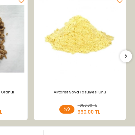
- Granül
Aktarist Soya Fasulyesi Unu
 Ekle
1.056,00 TL
Stokta Yok
%9
L
960,00 TL
Adet