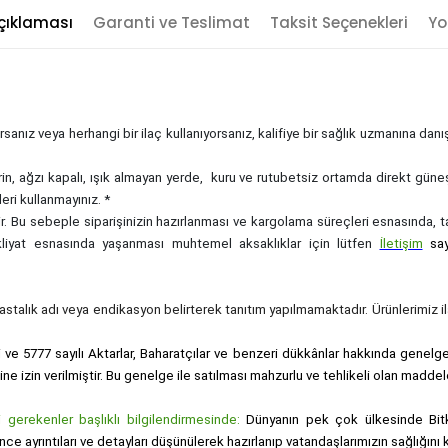
çıklaması
Garanti ve Teslimat
Taksit Seçenekleri
Yo
sanız veya herhangi bir ilaç kullanıyorsanız, kalifiye bir sağlık uzmanına dan
rin, ağzı kapalı, ışık almayan yerde, kuru ve rutubetsiz ortamda direkt güne
eri kullanmayınız. *
zdir. Bu sebeple siparişinizin hazırlanması ve kargolama süreçleri esnasında,
akliyat esnasında yaşanması muhtemel aksaklıklar için lütfen
İletişim
sa
, hastalık adı veya endikasyon belirterek tanıtım yapılmamaktadır. Ürünlerimiz ila
i ve 5777 sayılı Aktarlar, Baharatçılar ve benzeri dükkânlar hakkında genelge i
sine izin verilmiştir. Bu genelge ile satılması mahzurlu ve tehlikeli olan maddel
gerekenler başlıklı bilgilendirmesinde:
Dünyanın pek çok ülkesinde Bitk
nce ayrıntıları ve detayları düşünülerek hazırlanıp vatandaşlarımızın sağlığı