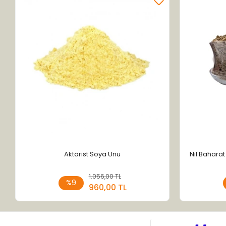
Aktarist Soya Unu
Nil Bahara
1.056,00 TL
Sepete Ekle
%9
960,00 TL
Adet