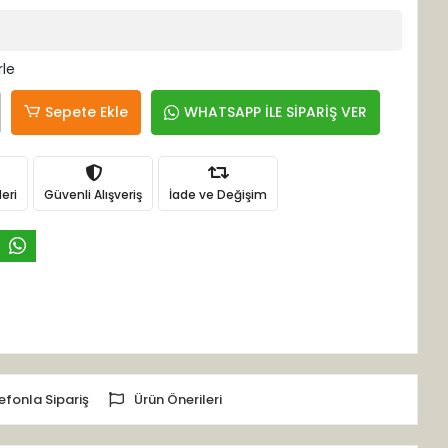
rle
Sepete Ekle
WHATSAPP İLE SİPARİŞ VER
eri
Güvenli Alışveriş
İade ve Değişim
efonla Sipariş
Ürün Önerileri