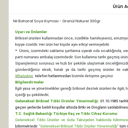
Ürün A
Nil Baharat Soya Kıyması - Granül Naturel 300gr
Uyarı ve Önlemler
Bitkisel ürünleri kullanmadan önce, özellikle hamileyseniz, emziriyor
kişiye özeldir. Her ürün her kişide aynı etkiyi vermeyebilir.
*
Ürünü, üzerindeki saklama şartlarına uyarak oda sıcaklığında, se
parti numarası ambalaj üzerindedir. Son kullanma tarihi geçmiş ürünl
Siparişlerinizi sorunsuz ve hızlı bir şekilde ulaştırmak önceliğimi
gönderdiğimiz eksik, hatalı ya da tarihi geçmiş ürünler ile n
WhatsApp
telefon hatlarımızdan
bizimle iletişime geçiniz.
Bilgilendirmeler
İlgili yasa ve yönetmelikler gereği bitkisel destek ürünleri ile ilgili
içeriği şu şekildedir;
Geleneksel Bitkisel Tıbbi Ürünler Yönetmeliği:
01.10.1985 tarihl
geçen yerlerde belirli koşullar altında Bitki ve Drogların satılabilme
T.C. Sağlık Bakanlığı Türkiye İlaç ve Tıbbi Cihaz Kurumu:
Geleneksel Tıbbi Ürünler ve Gıda Takviyeleri hakkında bilinmesi 
bilinmektedir.
"Geleneksel Bitkisel Tıbbi Ürünler Yönetmeliği"
tüm i