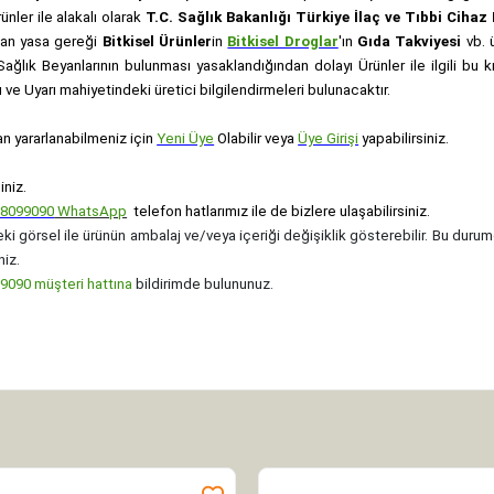
rünler ile alakalı olarak
T.C. Sağlık Bakanlığı Türkiye İlaç ve Tıbbi Ciha
anan yasa gereği
Bitkisel Ürünler
in
Bitkisel Droglar
'ın
Gıda Takviyesi
vb. ü
e Sağlık Beyanlarının bulunması yasaklandığından dolayı Ürünler ile ilgili bu
ve Uyarı mahiyetindeki üretici bilgilendirmeleri bulunacaktır.
an yararlanabilmeniz için
Yeni Üye
Olabilir veya
Üye Girişi
yapabilirsiniz.
iniz.
08099090
WhatsApp
telefon hatlarımız ile de bizlere ulaşabilirsiniz.
ki görsel ile ürünün ambalaj ve/veya içeriği değişiklik gösterebilir. Bu durum
niz.
090 müşteri hattına
bildirimde bulununuz.