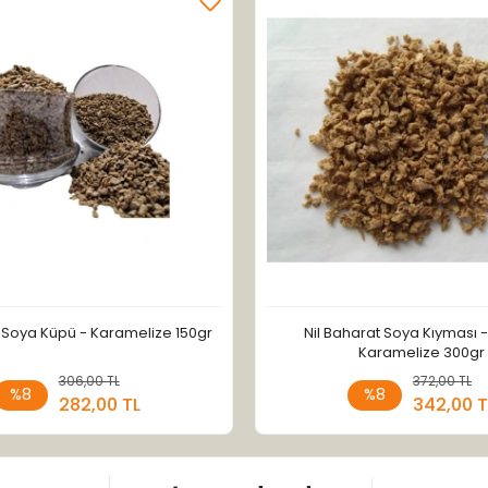
t Soya Küpü - Karamelize 150gr
Nil Baharat Soya Kıyması 
Karamelize 300gr
306,00 TL
Sepete Ekle
372,00 TL
Sepete
%8
%8
282,00 TL
342,00 T
Adet
Adet