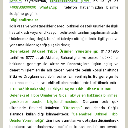
İletişim
sayfamızdan,
00908508099090 (Pbx)
no ile ya da
+
908508099090
WhatsApp
telefon hatlarımızdan
bizimle
iletişime geçiniz.
Bilgilendirmeler
İlgili yasa ve yönetmelikler gereği bitkisel destek ürünleri ile ilgili,
hastalık adı veya endikasyon belirterek tanıtım yapılmamaktadır.
Ürünlerimiz ilaç değil; bitkisel takviye niteliğindedir. İlgili yasa ve
yönetmeliklerin içeriği şu şekildedir;
Geleneksel Bitkisel Tıbbi Ürünler Yönetmeliği:
01.10.1985
tarihli ve 5777 sayılı Aktarlar, Baharatçılar ve benzeri dükkânlar
hakkında genelge ile Aktar ve Baharatçılara ilişkin açılış ve
denetim işlemleri ile adı geçen yerlerde belirli koşullar altında
Bitki ve Drogların satılabilmesine izin verilmiştir. Bu genelge ile
satılması mahzurlu ve tehlikeli olan maddelerde belirtilmektedir.
T.C. Sağlık Bakanlığı Türkiye İlaç ve Tıbbi Cihaz Kurumu:
Geleneksel Tıbbi Ürünler ve Gıda Takviyeleri hakkında bilinmesi
gerekenler başlıklı bilgilendirmesinde:
Dünyanın pek çok
ülkesinde Bitkisel ürünlerin
“Fitoterapi”
adı altında Sağlık
alanında kullanıldığı bilinmektedir.
"Geleneksel Bitkisel Tıbbi
Ürünler Yönetmeliği"
tüm ince ayrıntıları ve detayları düşünülerek
hazırlanıp vatandaşlarımızın sağlığını koruyacak bir çerçevede