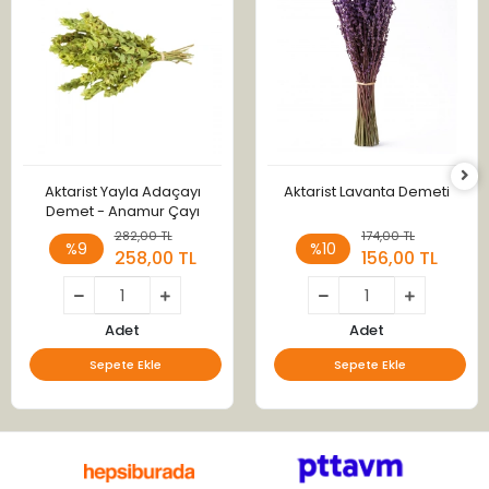
Aktarist Yayla Adaçayı
Aktarist Lavanta Demeti
Demet - Anamur Çayı
282,00 TL
174,00 TL
%9
%10
258,00 TL
156,00 TL
Adet
Adet
Sepete Ekle
Sepete Ekle