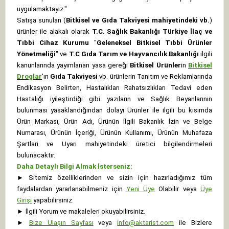
uygulamaktayız."
Satışa sunulan (
Bitkisel ve Gıda Takviyesi mahiyetindeki vb.
)
ürünler ile alakalı olarak
T.C. Sağlık Bakanlığı Türkiye İlaç ve
Tıbbi Cihaz Kurumu
"
Geleneksel Bitkisel Tıbbi Ürünler
Yönetmeliği
" ve
T.C Gıda Tarım ve Hayvancılık Bakanlığı
ilgili
kanunlarında yayımlanan yasa gereği
Bitkisel Ürünler
in
Bitkisel
Droglar
'ın
Gıda Takviyesi
vb. ürünlerin Tanıtım ve Reklamlarında
Endikasyon Belirten, Hastalıkları Rahatsızlıkları Tedavi eden
Hastalığı iyileştirdiği gibi yazıların ve Sağlık Beyanlarının
bulunması yasaklandığından dolayı Ürünler ile ilgili bu kısımda
Ürün Markası, Ürün Adı, Ürünün İlgili Bakanlık İzin ve Belge
Numarası, Ürünün İçeriği, Ürünün Kullanımı, Ürünün Muhafaza
Şartları ve Uyarı mahiyetindeki üretici bilgilendirmeleri
bulunacaktır.
Daha Detaylı Bilgi Almak İsterseniz:
►
Sitemiz özelliklerinden ve sizin için hazırladığımız tüm
faydalardan yararlanabilmeniz için
Yeni Üye
Olabilir veya
Üye
Girişi
yapabilirsiniz.
►
İlgili Yorum ve makaleleri okuyabilirsiniz.
►
Bize Ulaşın Sayfası
veya
info@aktarist.com
ile Bizlere