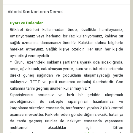
Aktarist Sarı Kantaron Demet
Uyarı ve Önlemler
Bitkisel ürünleri kullanmadan önce, özellikle hamileyseniz,
emziriyorsanız veya herhangi bir ilaç kullanıyorsanız, kalifiye bir
sağlık uzmanına danışmanızı öneririz. Kulaktan dolma bilgilerle
hareket etmeyiniz. Sağlık kişiye özeldir. Her ürün her kişide
aynı etkiyi vermeyebilir.
*
Ürünü, üzerindeki saklama şartlarına uyarak oda sıcaklığında,
serin, ağzı kapalı, ışık almayan yerde, kuru ve rutubetsiz ortamda
direkt güneş ışığından ve çocukların ulaşamayacağı yerde
saklayınız.
TETT ve parti numarası ambalaj üzerindedir. Son
kullanma tarihi geçmiş ürünleri kullanmayınız. *
Siparişlerinizi sorunsuz ve hızlı bir şekilde ulaştırmak
önceliğimizdir. Bu sebeple siparişinizin hazırlanması ve
kargolama süreçleri esnasında, tarafımızca yapılan 2 (iki) kontrol
aşaması mevcuttur. Fark etmeden gönderdiğimiz eksik, hatalı ya
da tarihi geçmiş ürünler ile nakliyat esnasında yaşanması
muhtemel aksaklıklar için lütfen