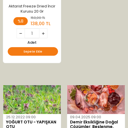
Aktarist Freeze Dried İncir
Kurusu 20 Gr
150,00 TL
%8
138,00 TL
Adet
Sepete Ekle
25.12.2022 09:00
09.04.2025 09:00
YOĞURT OTU - YAPIŞKAN
Demir Eksikliğine Doğal
OTU
Çözümler: Beslenme,