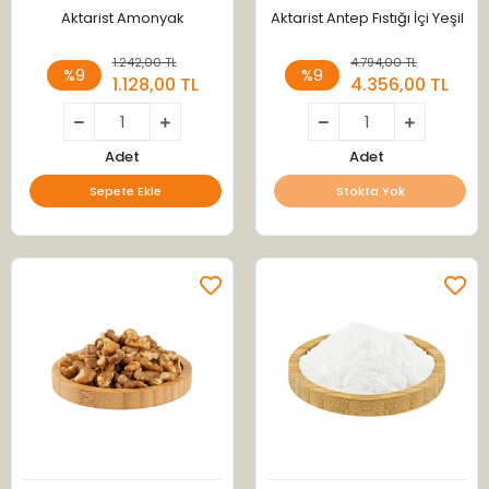
Aktarist Amonyak
Aktarist Antep Fıstığı İçi Yeşil
1.242,00 TL
4.794,00 TL
%9
%9
1.128,00 TL
4.356,00 TL
Adet
Adet
Sepete Ekle
Stokta Yok