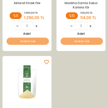
Aktarist Fındık File
Mastiha Damla Sakızı
Kartela 1Gr
1.416,00 TL
126,00 TL
%9
%10
1.290,00 TL
114,00 TL
Adet
Adet
Stokta Yok
Stokta Yok