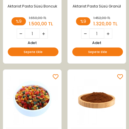
Aktarist Pasta Süsü Boncuk
Aktarist Pasta Süsü Granül
1.650,00 TL
1.452,00 TL
%9
%9
1.500,00 TL
1.320,00 TL
Adet
Adet
Sepete Ekle
Sepete Ekle