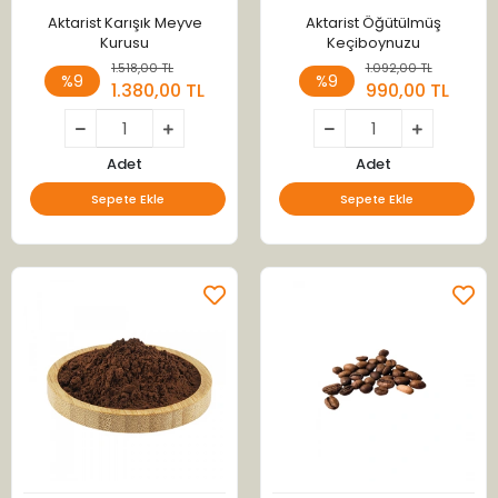
Aktarist Karışık Meyve
Aktarist Öğütülmüş
Kurusu
Keçiboynuzu
1.518,00 TL
1.092,00 TL
%9
%9
1.380,00 TL
990,00 TL
Adet
Adet
Sepete Ekle
Sepete Ekle