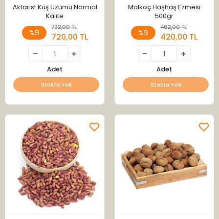
Aktarist Kuş Üzümü Normal
Malkoç Haşhaş Ezmesi
Kalite
500gr
792,00 TL
462,00 TL
%9
%9
720,00 TL
420,00 TL
Adet
Adet
Stokta Yok
Stokta Yok