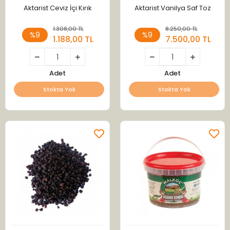
Aktarist Ceviz İçi Kırık
Aktarist Vanilya Saf Toz
1.308,00 TL
8.250,00 TL
%9
%9
1.188,00 TL
7.500,00 TL
Adet
Adet
Stokta Yok
Stokta Yok