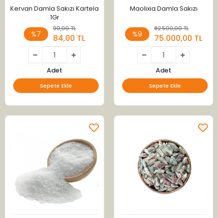
Kervan Damla Sakızı Kartela
Maolixia Damla Sakızı
1Gr
90,00 TL
82.500,00 TL
%7
%9
84,00 TL
75.000,00 TL
Adet
Adet
Sepete Ekle
Sepete Ekle