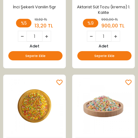
İnci Şekerli Vanilin 5gr
Aktarist Süt Tozu (krema) 1.
Kalite
13,92 TL
990,00 TL
%5
%9
13,20 TL
900,00 TL
Adet
Adet
Sepete Ekle
Sepete Ekle