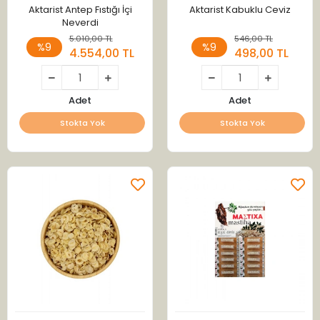
Aktarist Antep Fıstığı İçi
Aktarist Kabuklu Ceviz
Neverdi
5.010,00 TL
546,00 TL
%9
%9
4.554,00 TL
498,00 TL
Adet
Adet
Stokta Yok
Stokta Yok