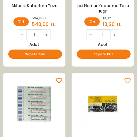
Aktarist Kabartma Tozu
İnci Hamur Kabartma Tozu
10gr
594,00 TL
13,92 TL
%9
%5
540,00 TL
13,20 TL
Adet
Adet
Sepete Ekle
Sepete Ekle