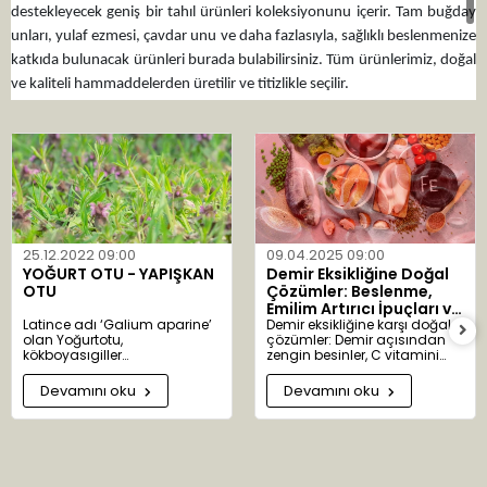
destekleyecek geniş bir tahıl ürünleri koleksiyonunu içerir. Tam buğday
unları, yulaf ezmesi, çavdar unu ve daha fazlasıyla, sağlıklı beslenmenize
katkıda bulunacak ürünleri burada bulabilirsiniz. Tüm ürünlerimiz, doğal
ve kaliteli hammaddelerden üretilir ve titizlikle seçilir.
Aktarist.com üzerinden Malkoç markalı ürünleri satın alarak, sağlıklı
beslenme alışkanlıklarınızı destekleyebilirsiniz. Lezzetli ve sağlıklı tahıl
ürünlerimiz, sizlere doğal ve besleyici bir alternatif sunar. Aktarist.com,
Malkoç markasının güvenilir ve yetkili satıcısıdır.
25.12.2022 09:00
09.04.2025 09:00
YOĞURT OTU - YAPIŞKAN
Demir Eksikliğine Doğal
OTU
Çözümler: Beslenme,
Emilim Artırıcı İpuçları ve
Latince adı ‘Galium aparine’
Bitkisel Destekler
Demir eksikliğine karşı doğal
olan Yoğurtotu,
çözümler: Demir açısından
kökboyasıgiller
zengin besinler, C vitamini
familyasındandır. ‘Galium’
takviyesi ve bitkisel desteklerle
kelimesi ‘gala’ kelimesinden
sağlıklı kan üretimi.
Devamını oku
Devamını oku
türemiştir. Süt anlamına gelir.
Yoğurtotu eskiden peynir
yapımında kullanıldığından
bu adı almıştır. 300 alt türü
bulunur. Anavatanı Avrupa ve
Asya’dır. Ülkemizde Ankara,