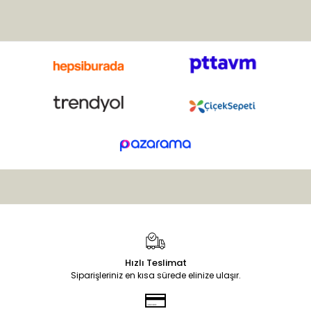
Adana, Antalya, Bolu ve
Çanakkale’de yaygın olarak
yetişir. Bu çok yıllık otsu
bitkinin sapları uzun ve
çiçekleri salkım şeklinde,
yeşil-beyaz renklidir.
Hızlı Teslimat
Siparişleriniz en kısa sürede elinize ulaşır.