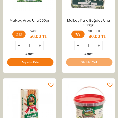
Malkoç Arpa Unu 500gr
Malkoç Kara Buğday Unu
500gr
174,00 TL
198,00 TL
%10
%9
156,00 TL
180,00 TL
Adet
Adet
Sepete Ekle
Stokta Yok