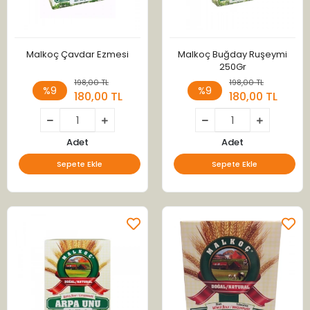
Malkoç Çavdar Ezmesi
Malkoç Buğday Ruşeymi
250Gr
198,00 TL
198,00 TL
%9
%9
180,00 TL
180,00 TL
Adet
Adet
Sepete Ekle
Sepete Ekle