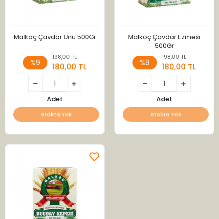
Malkoç Çavdar Unu 500Gr
Malkoç Çavdar Ezmesi
500Gr
198,00 TL
198,00 TL
%9
%9
180,00 TL
180,00 TL
Adet
Adet
Stokta Yok
Stokta Yok