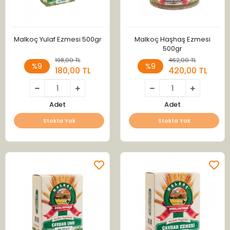
Malkoç Yulaf Ezmesi 500gr
Malkoç Haşhaş Ezmesi
500gr
198,00 TL
462,00 TL
%9
%9
180,00 TL
420,00 TL
Adet
Adet
Stokta Yok
Stokta Yok