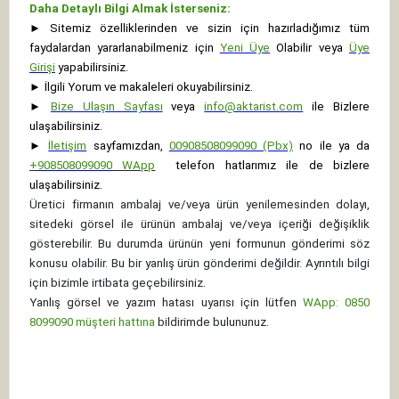
Daha Detaylı Bilgi Almak İsterseniz:
►
Sitemiz özelliklerinden ve sizin için hazırladığımız tüm
faydalardan yararlanabilmeniz için
Yeni Üye
Olabilir veya
Üye
Girişi
yapabilirsiniz.
►
İlgili Yorum ve makaleleri okuyabilirsiniz.
►
Bize Ulaşın Sayfası
veya
info@aktarist.com
ile Bizlere
ulaşabilirsiniz.
►
İletişim
sayfamızdan,
00908508099090 (Pbx)
no ile ya da
+
908508099090
WApp
telefon hatlarımız ile de bizlere
ulaşabilirsiniz.
Üretici firmanın ambalaj ve/veya ürün yenilemesinden dolayı,
sitedeki görsel ile ürünün ambalaj ve/veya içeriği değişiklik
gösterebilir. Bu durumda ürünün yeni formunun gönderimi söz
konusu olabilir. Bu bir yanlış ürün gönderimi değildir. Ayrıntılı bilgi
için bizimle irtibata geçebilirsiniz.
Yanlış görsel ve yazım hatası uyarısı için lütfen
WApp: 0850
8099090 müşteri hattına
bildirimde bulununuz.