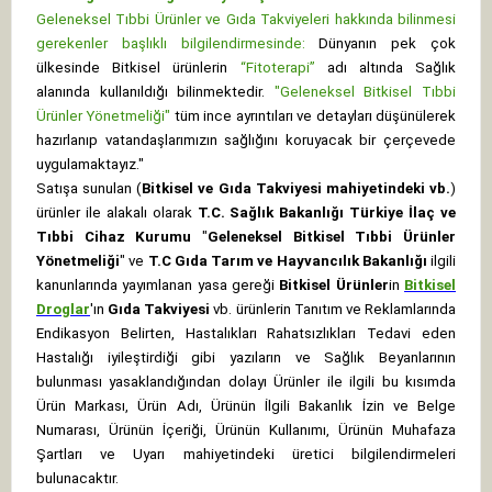
Geleneksel Tıbbi Ürünler ve Gıda Takviyeleri hakkında bilinmesi
gerekenler başlıklı bilgilendirmesinde:
Dünyanın pek çok
ülkesinde Bitkisel ürünlerin
“Fitoterapi”
adı altında Sağlık
alanında kullanıldığı bilinmektedir.
"Geleneksel Bitkisel Tıbbi
Ürünler Yönetmeliği"
tüm ince ayrıntıları ve detayları düşünülerek
hazırlanıp vatandaşlarımızın sağlığını koruyacak bir çerçevede
uygulamaktayız."
Satışa sunulan (
Bitkisel ve Gıda Takviyesi mahiyetindeki vb.
)
ürünler ile alakalı olarak
T.C. Sağlık Bakanlığı Türkiye İlaç ve
Tıbbi Cihaz Kurumu
"
Geleneksel Bitkisel Tıbbi Ürünler
Yönetmeliği
" ve
T.C Gıda Tarım ve Hayvancılık Bakanlığı
ilgili
kanunlarında yayımlanan yasa gereği
Bitkisel Ürünler
in
Bitkisel
Droglar
'ın
Gıda Takviyesi
vb. ürünlerin Tanıtım ve Reklamlarında
Endikasyon Belirten, Hastalıkları Rahatsızlıkları Tedavi eden
Hastalığı iyileştirdiği gibi yazıların ve Sağlık Beyanlarının
bulunması yasaklandığından dolayı Ürünler ile ilgili bu kısımda
Ürün Markası, Ürün Adı, Ürünün İlgili Bakanlık İzin ve Belge
Numarası, Ürünün İçeriği, Ürünün Kullanımı, Ürünün Muhafaza
Şartları ve Uyarı mahiyetindeki üretici bilgilendirmeleri
bulunacaktır.