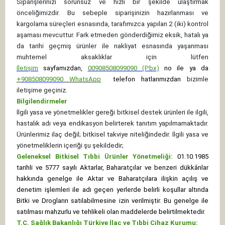
Siparişlerinizi sorunsuz ve hızlı bir şekilde ulaştırmak
önceliğimizdir. Bu sebeple siparişinizin hazırlanması ve
kargolama süreçleri esnasında, tarafımızca yapılan 2 (iki) kontrol
aşaması mevcuttur. Fark etmeden gönderdiğimiz eksik, hatalı ya
da tarihi geçmiş ürünler ile nakliyat esnasında yaşanması
muhtemel aksaklıklar için lütfen
İletişim
sayfamızdan,
00908508099090 (Pbx)
no ile ya da
+
908508099090
WhatsApp
telefon hatlarımızdan
bizimle
iletişime geçiniz.
Bilgilendirmeler
İlgili yasa ve yönetmelikler gereği bitkisel destek ürünleri ile ilgili,
hastalık adı veya endikasyon belirterek tanıtım yapılmamaktadır.
Ürünlerimiz ilaç değil; bitkisel takviye niteliğindedir. İlgili yasa ve
yönetmeliklerin içeriği şu şekildedir;
Geleneksel Bitkisel Tıbbi Ürünler Yönetmeliği:
01.10.1985
tarihli ve 5777 sayılı Aktarlar, Baharatçılar ve benzeri dükkânlar
hakkında genelge ile Aktar ve Baharatçılara ilişkin açılış ve
denetim işlemleri ile adı geçen yerlerde belirli koşullar altında
Bitki ve Drogların satılabilmesine izin verilmiştir. Bu genelge ile
satılması mahzurlu ve tehlikeli olan maddelerde belirtilmektedir.
T.C. Sağlık Bakanlığı Türkiye İlaç ve Tıbbi Cihaz Kurumu: