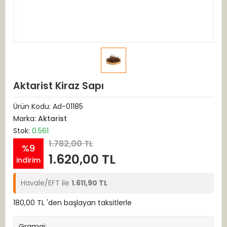
Aktarist Kiraz Sapı
Ürün Kodu:
Ad-01185
Marka:
Aktarist
Stok:
0.561
1.782,00 TL
%9
1.620,00 TL
indirim
Havale/EFT ile
1.611,90 TL
180,00 TL 'den başlayan taksitlerle
Gramaj: