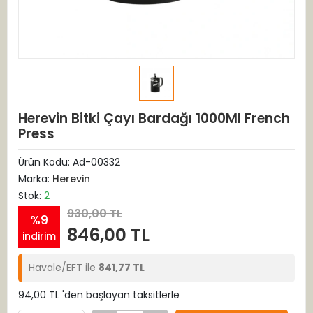
Herevin Bitki Çayı Bardağı 1000Ml French
Press
Ürün Kodu:
Ad-00332
Marka:
Herevin
Stok:
2
930,00 TL
%9
846,00 TL
indirim
Havale/EFT ile
841,77 TL
94,00 TL 'den başlayan taksitlerle