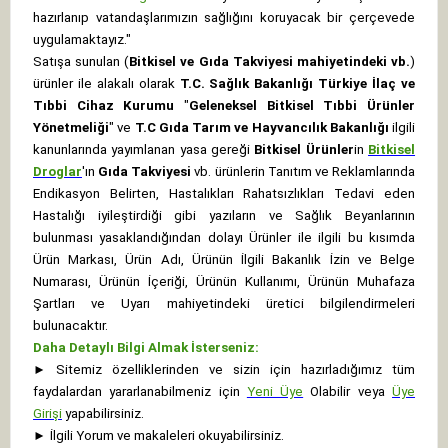
hazırlanıp vatandaşlarımızın sağlığını koruyacak bir çerçevede
uygulamaktayız."
Satışa sunulan (
Bitkisel ve Gıda Takviyesi mahiyetindeki vb.
)
ürünler ile alakalı olarak
T.C. Sağlık Bakanlığı Türkiye İlaç ve
Tıbbi Cihaz Kurumu
"
Geleneksel Bitkisel Tıbbi Ürünler
Yönetmeliği
" ve
T.C Gıda Tarım ve Hayvancılık Bakanlığı
ilgili
kanunlarında yayımlanan yasa gereği
Bitkisel Ürünler
in
Bitkisel
Droglar
'ın
Gıda Takviyesi
vb. ürünlerin Tanıtım ve Reklamlarında
Endikasyon Belirten, Hastalıkları Rahatsızlıkları Tedavi eden
Hastalığı iyileştirdiği gibi yazıların ve Sağlık Beyanlarının
bulunması yasaklandığından dolayı Ürünler ile ilgili bu kısımda
Ürün Markası, Ürün Adı, Ürünün İlgili Bakanlık İzin ve Belge
Numarası, Ürünün İçeriği, Ürünün Kullanımı, Ürünün Muhafaza
Şartları ve Uyarı mahiyetindeki üretici bilgilendirmeleri
bulunacaktır.
Daha Detaylı Bilgi Almak İsterseniz:
►
Sitemiz özelliklerinden ve sizin için hazırladığımız tüm
faydalardan yararlanabilmeniz için
Yeni Üye
Olabilir veya
Üye
Girişi
yapabilirsiniz.
►
İlgili Yorum ve makaleleri okuyabilirsiniz.