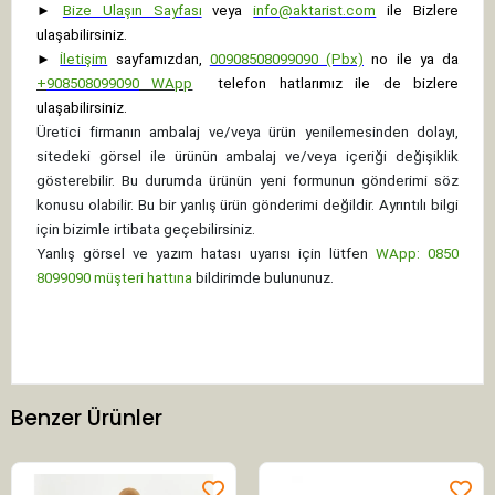
►
Bize Ulaşın Sayfası
veya
info@aktarist.com
ile Bizlere
ulaşabilirsiniz.
►
İletişim
sayfamızdan,
00908508099090 (Pbx)
no ile ya da
+
908508099090
WApp
telefon hatlarımız ile de bizlere
ulaşabilirsiniz.
Üretici firmanın ambalaj ve/veya ürün yenilemesinden dolayı,
sitedeki görsel ile ürünün ambalaj ve/veya içeriği değişiklik
gösterebilir. Bu durumda ürünün yeni formunun gönderimi söz
konusu olabilir. Bu bir yanlış ürün gönderimi değildir. Ayrıntılı bilgi
için bizimle irtibata geçebilirsiniz.
Yanlış görsel ve yazım hatası uyarısı için lütfen
WApp: 0850
8099090 müşteri hattına
bildirimde bulununuz.
Benzer Ürünler