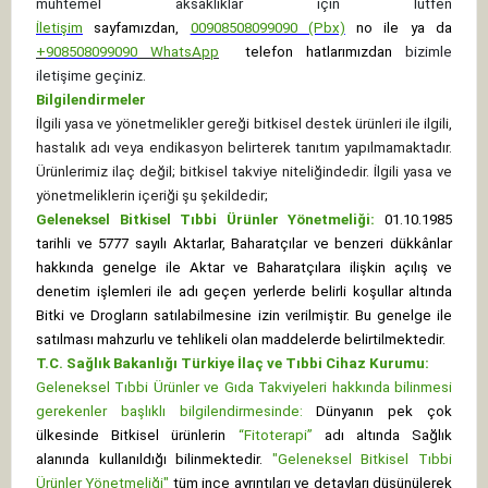
muhtemel aksaklıklar için lütfen
İletişim
sayfamızdan,
00908508099090 (Pbx)
no ile ya da
+
908508099090
WhatsApp
telefon hatlarımızdan
bizimle
iletişime geçiniz.
Bilgilendirmeler
İlgili yasa ve yönetmelikler gereği bitkisel destek ürünleri ile ilgili,
hastalık adı veya endikasyon belirterek tanıtım yapılmamaktadır.
Ürünlerimiz ilaç değil; bitkisel takviye niteliğindedir. İlgili yasa ve
yönetmeliklerin içeriği şu şekildedir;
Geleneksel Bitkisel Tıbbi Ürünler Yönetmeliği:
01.10.1985
tarihli ve 5777 sayılı Aktarlar, Baharatçılar ve benzeri dükkânlar
hakkında genelge ile Aktar ve Baharatçılara ilişkin açılış ve
denetim işlemleri ile adı geçen yerlerde belirli koşullar altında
Bitki ve Drogların satılabilmesine izin verilmiştir. Bu genelge ile
satılması mahzurlu ve tehlikeli olan maddelerde belirtilmektedir.
T.C. Sağlık Bakanlığı Türkiye İlaç ve Tıbbi Cihaz Kurumu:
Geleneksel Tıbbi Ürünler ve Gıda Takviyeleri hakkında bilinmesi
gerekenler başlıklı bilgilendirmesinde:
Dünyanın pek çok
ülkesinde Bitkisel ürünlerin
“Fitoterapi”
adı altında Sağlık
alanında kullanıldığı bilinmektedir.
"Geleneksel Bitkisel Tıbbi
Ürünler Yönetmeliği"
tüm ince ayrıntıları ve detayları düşünülerek