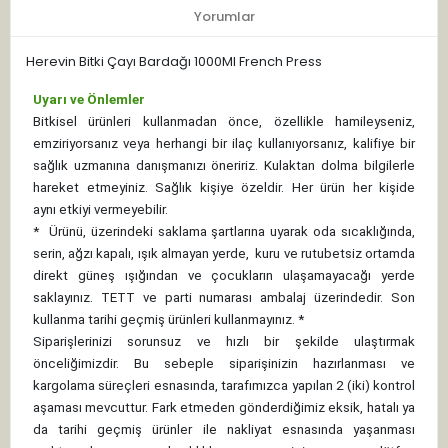
Yorumlar
Herevin Bitki Çayı Bardağı 1000Ml French Press
Uyarı ve Önlemler
Bitkisel ürünleri kullanmadan önce, özellikle hamileyseniz,
emziriyorsanız veya herhangi bir ilaç kullanıyorsanız, kalifiye bir
sağlık uzmanına danışmanızı öneririz. Kulaktan dolma bilgilerle
hareket etmeyiniz. Sağlık kişiye özeldir. Her ürün her kişide
aynı etkiyi vermeyebilir.
*
Ürünü, üzerindeki saklama şartlarına uyarak oda sıcaklığında,
serin, ağzı kapalı, ışık almayan yerde, kuru ve rutubetsiz ortamda
direkt güneş ışığından ve çocukların ulaşamayacağı yerde
saklayınız.
TETT ve parti numarası ambalaj üzerindedir. Son
kullanma tarihi geçmiş ürünleri kullanmayınız. *
Siparişlerinizi sorunsuz ve hızlı bir şekilde ulaştırmak
önceliğimizdir. Bu sebeple siparişinizin hazırlanması ve
kargolama süreçleri esnasında, tarafımızca yapılan 2 (iki) kontrol
aşaması mevcuttur. Fark etmeden gönderdiğimiz eksik, hatalı ya
da tarihi geçmiş ürünler ile nakliyat esnasında yaşanması