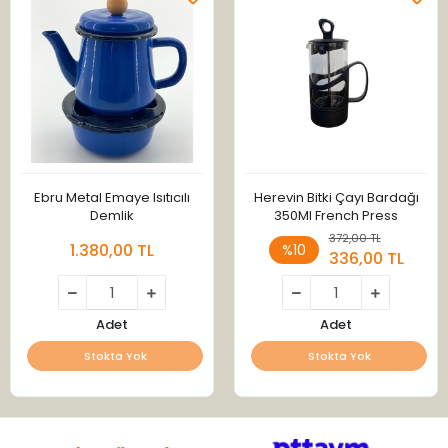
Ebru Metal Emaye Isıtıcılı
Herevin Bitki Çayı Bardağı
Demlik
350Ml French Press
372,00 TL
1.380,00 TL
%10
336,00 TL
Adet
Adet
Stokta Yok
Stokta Yok