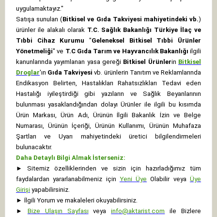
uygulamaktayız."
Satışa sunulan (
Bitkisel ve Gıda Takviyesi mahiyetindeki vb.
)
ürünler ile alakalı olarak
T.C. Sağlık Bakanlığı Türkiye İlaç ve
Tıbbi Cihaz Kurumu
"
Geleneksel Bitkisel Tıbbi Ürünler
Yönetmeliği
" ve
T.C Gıda Tarım ve Hayvancılık Bakanlığı
ilgili
kanunlarında yayımlanan yasa gereği
Bitkisel Ürünler
in
Bitkisel
Droglar
'ın
Gıda Takviyesi
vb. ürünlerin Tanıtım ve Reklamlarında
Endikasyon Belirten, Hastalıkları Rahatsızlıkları Tedavi eden
Hastalığı iyileştirdiği gibi yazıların ve Sağlık Beyanlarının
bulunması yasaklandığından dolayı Ürünler ile ilgili bu kısımda
Ürün Markası, Ürün Adı, Ürünün İlgili Bakanlık İzin ve Belge
Numarası, Ürünün İçeriği, Ürünün Kullanımı, Ürünün Muhafaza
Şartları ve Uyarı mahiyetindeki üretici bilgilendirmeleri
bulunacaktır.
Daha Detaylı Bilgi Almak İsterseniz:
►
Sitemiz özelliklerinden ve sizin için hazırladığımız tüm
faydalardan yararlanabilmeniz için
Yeni Üye
Olabilir veya
Üye
Girişi
yapabilirsiniz.
►
İlgili Yorum ve makaleleri okuyabilirsiniz.
►
Bize Ulaşın Sayfası
veya
info@aktarist.com
ile Bizlere