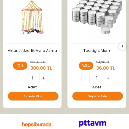
Aktarist Üzerlik Ayna Asma
Tea Light Mum
330,00 TL
54,60 TL
%9
%34
300,00 TL
36,00 TL
Adet
Adet
Sepete Ekle
Sepete Ekle