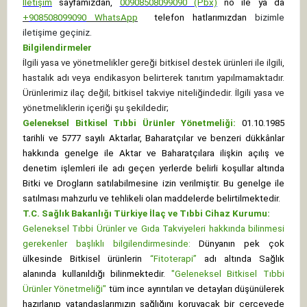
İletişim
sayfamızdan,
00908508099090 (Pbx)
no ile ya da
+
908508099090
WhatsApp
telefon hatlarımızdan
bizimle
iletişime geçiniz.
Bilgilendirmeler
İlgili yasa ve yönetmelikler gereği bitkisel destek ürünleri ile ilgili,
hastalık adı veya endikasyon belirterek tanıtım yapılmamaktadır.
Ürünlerimiz ilaç değil; bitkisel takviye niteliğindedir. İlgili yasa ve
yönetmeliklerin içeriği şu şekildedir;
Geleneksel Bitkisel Tıbbi Ürünler Yönetmeliği:
01.10.1985
tarihli ve 5777 sayılı Aktarlar, Baharatçılar ve benzeri dükkânlar
hakkında genelge ile Aktar ve Baharatçılara ilişkin açılış ve
denetim işlemleri ile adı geçen yerlerde belirli koşullar altında
Bitki ve Drogların satılabilmesine izin verilmiştir. Bu genelge ile
satılması mahzurlu ve tehlikeli olan maddelerde belirtilmektedir.
T.C. Sağlık Bakanlığı Türkiye İlaç ve Tıbbi Cihaz Kurumu:
Geleneksel Tıbbi Ürünler ve Gıda Takviyeleri hakkında bilinmesi
gerekenler başlıklı bilgilendirmesinde:
Dünyanın pek çok
ülkesinde Bitkisel ürünlerin
“Fitoterapi”
adı altında Sağlık
alanında kullanıldığı bilinmektedir.
"Geleneksel Bitkisel Tıbbi
Ürünler Yönetmeliği"
tüm ince ayrıntıları ve detayları düşünülerek
hazırlanıp vatandaşlarımızın sağlığını koruyacak bir çerçevede