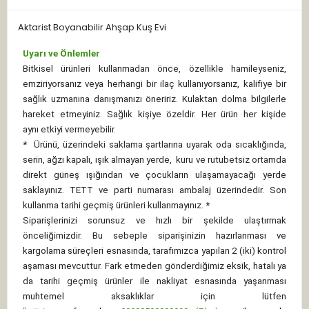
Aktarist Boyanabilir Ahşap Kuş Evi
Uyarı ve Önlemler
Bitkisel ürünleri kullanmadan önce, özellikle hamileyseniz,
emziriyorsanız veya herhangi bir ilaç kullanıyorsanız, kalifiye bir
sağlık uzmanına danışmanızı öneririz. Kulaktan dolma bilgilerle
hareket etmeyiniz. Sağlık kişiye özeldir. Her ürün her kişide
aynı etkiyi vermeyebilir.
*
Ürünü, üzerindeki saklama şartlarına uyarak oda sıcaklığında,
serin, ağzı kapalı, ışık almayan yerde, kuru ve rutubetsiz ortamda
direkt güneş ışığından ve çocukların ulaşamayacağı yerde
saklayınız.
TETT ve parti numarası ambalaj üzerindedir. Son
kullanma tarihi geçmiş ürünleri kullanmayınız. *
Siparişlerinizi sorunsuz ve hızlı bir şekilde ulaştırmak
önceliğimizdir. Bu sebeple siparişinizin hazırlanması ve
kargolama süreçleri esnasında, tarafımızca yapılan 2 (iki) kontrol
aşaması mevcuttur. Fark etmeden gönderdiğimiz eksik, hatalı ya
da tarihi geçmiş ürünler ile nakliyat esnasında yaşanması
muhtemel aksaklıklar için lütfen