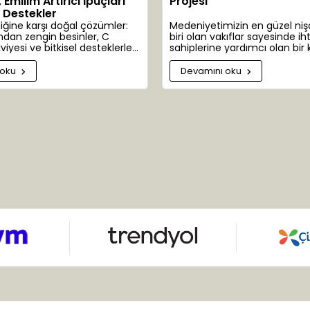
Emilim Artırıcı İpuçları
Projesi
l Destekler
liğine karşı doğal çözümler:
Medeniyetimizin en güzel ni
ndan zengin besinler, C
biri olan vakıflar sayesinde ih
viyesi ve bitkisel desteklerle
sahiplerine yardımcı olan bir 
üretimi.
emanetçisiyiz. İhtiyaç sahibi
bazen bitki bazen de hayvanl
 oku
Devamını oku
olabilmektedir. Bazen de dün
kendisi.