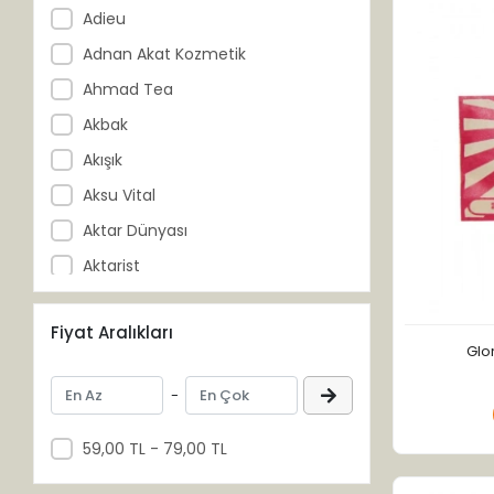
Adieu
Adnan Akat Kozmetik
Ahmad Tea
Akbak
Akışık
Aksu Vital
Aktar Dünyası
Aktarist
Akzer
Fiyat Aralıkları
Al-Ahzar
Glo
Al-Muaz
-
Al-Şifa
Altıncezve
59,00 TL - 79,00 TL
Anadolu Ziraat