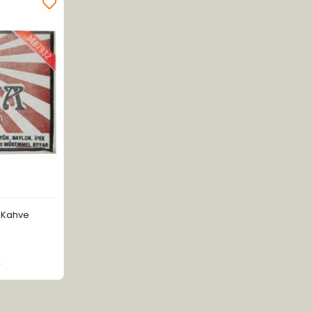
k Kahve
a Yok
L