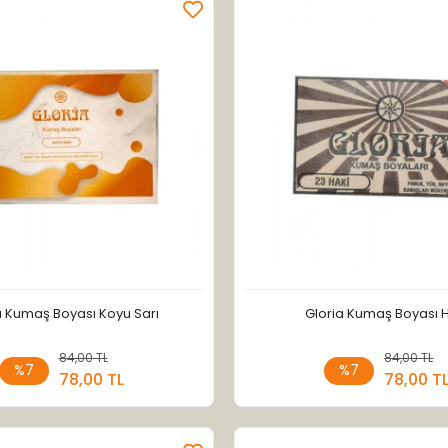
a Kumaş Boyası Koyu Sarı
Gloria Kumaş Boyası 
84,00 TL
Sepete Ekle
84,00 TL
Sepete
%7
%7
78,00 TL
78,00 T
Adet
Adet