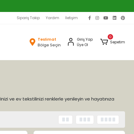
Sipariş Takip
Yardım
İletişim
0
Teslimat
Giriş Yap
Sepetim
Bölge Seçin
Üye Ol
izi ve ev tekstilinizi renklerle yenileyin ve hayatınıza