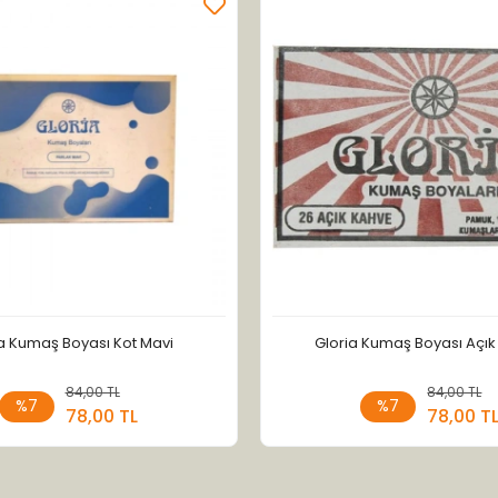
a Kumaş Boyası Kot Mavi
Gloria Kumaş Boyası Açı
84,00 TL
Stokta Yok
84,00 TL
Stokt
%7
%7
78,00 TL
78,00 T
Adet
Adet