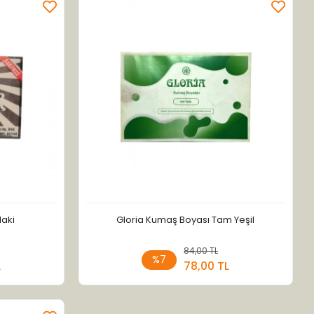
Haki
Gloria Kumaş Boyası Tam Yeşil
 Ekle
84,00 TL
Stokta Yok
%7
L
78,00 TL
Adet