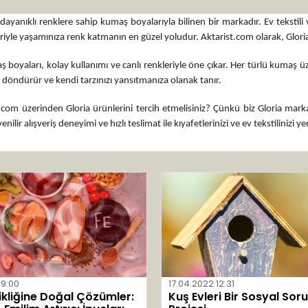
e dayanıklı renklere sahip kumaş boyalarıyla bilinen bir markadır. Ev tekstili
riyle yaşamınıza renk katmanın en güzel yoludur. Aktarist.com olarak, Gloria'nı
ş boyaları, kolay kullanımı ve canlı renkleriyle öne çıkar. Her türlü kumaş üz
döndürür ve kendi tarzınızı yansıtmanıza olanak tanır.
com üzerinden Gloria ürünlerini tercih etmelisiniz? Çünkü biz Gloria markasını
ilir alışveriş deneyimi ve hızlı teslimat ile kıyafetlerinizi ve ev tekstilinizi 
09:00
17.04.2022 12:31
ikliğine Doğal Çözümler:
Kuş Evleri Bir Sosyal Sor