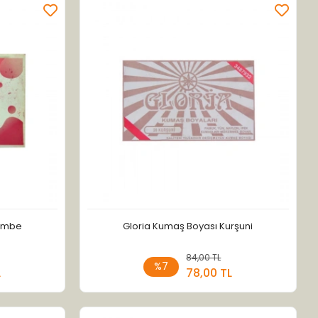
Pembe
Gloria Kumaş Boyası Kurşuni
 Ekle
84,00 TL
Sepete Ekle
%7
L
78,00 TL
Adet