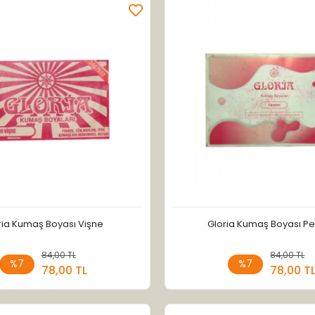
ria Kumaş Boyası Vişne
Gloria Kumaş Boyası 
84,00 TL
Sepete Ekle
84,00 TL
Sepete
%7
%7
78,00 TL
78,00 T
Adet
Adet