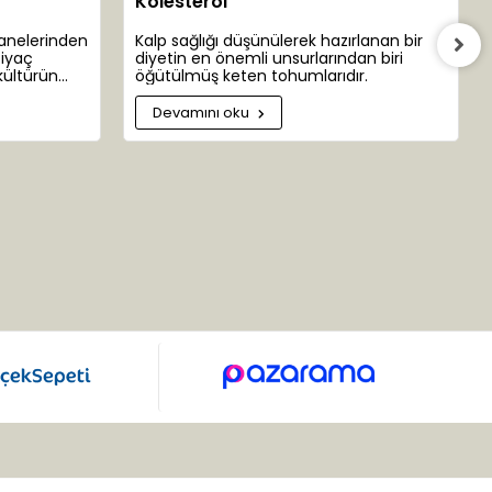
Kolesterol
şanelerinden
Kalp sağlığı düşünülerek hazırlanan bir
tiyaç
diyetin en önemli unsurlarından biri
kültürün
öğütülmüş keten tohumlarıdır.
 bazen insan
ar
Devamını oku
yamızın ta