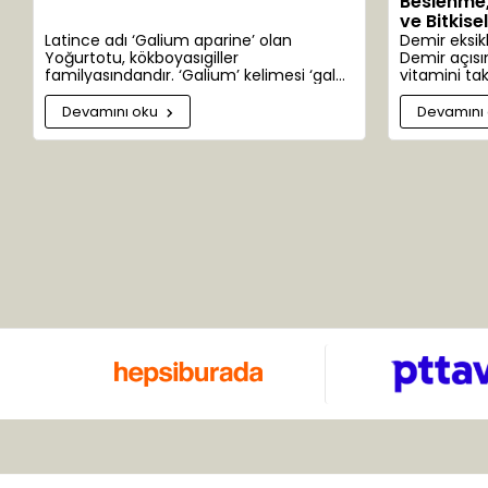
Beslenme, 
Doğan
ve Bitkise
Latince adı ‘Galium aparine’ olan
Demir eksik
Dr. Rena Dermo
Yoğurtotu, kökboyasıgiller
Demir açısı
familyasındandır. ‘Galium’ kelimesi ‘gala’
vitamini tak
Drot
kelimesinden türemiştir. Süt anlamına
sağlıklı kan 
gelir. Yoğurtotu eskiden peynir
Devamını oku
Devamını
Duru
yapımında kullanıldığından bu adı
almıştır. 300 alt türü bulunur. Anavatanı
Eagle's
Avrupa ve Asya’dır. Ülkemizde Ankara,
Adana, Antalya, Bolu ve Çanakkale’de
Ebru
yaygın olarak yetişir. Bu çok yıllık otsu
bitkinin sapları uzun ve çiçekleri salkım
Egemen
şeklinde, yeşil-beyaz renklidir.
Egza-S
Elit
Emiroğlu
Esila
Eyfel Tea
Eyüp Sabri Tuncer
Fasıla