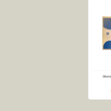
Barbul Fresh
Baybit
Baynur
Bee Garden
Bidoğa
Bilge İlaç
Bio Vitals
Biobella
Biotama
Birtaş
Glori
Black Natural
Blue Ocean
Bombax
Bozkurt