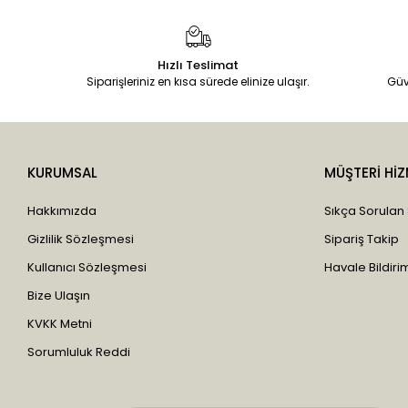
Feridun Kunak
Filikler
Hızlı Teslimat
Fitozen
Siparişleriniz en kısa sürede elinize ulaşır.
Güv
Fiyto
Fortem
Furkan
KURUMSAL
MÜŞTERİ HİZ
Ganik
Hakkımızda
Sıkça Sorulan
Gano Excel
Gizlilik Sözleşmesi
Sipariş Takip
Garlex
Kullanıcı Sözleşmesi
Havale Bildirim
Gençay
Bize Ulaşın
Gloria
KVKK Metni
Glory
Sorumluluk Reddi
Gökalp
Gold Box