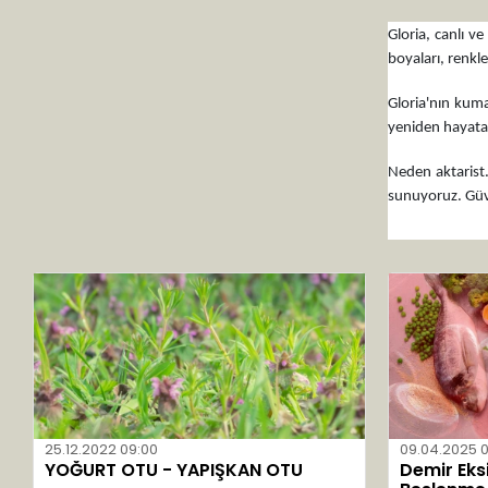
Çavuşoğlu
Gloria, canlı v
Çaykur
boyaları, renkle
Cemilefendi
Gloria'nın kuma
Chiana Oel
yeniden hayata 
China Oel
Neden aktarist.
Clara Kontes
sunuyoruz. Güven
Clemy
Corneo Red
Cream
Dabur
Deep Sea
DermaDerm
Dfn Garlı
25.12.2022 09:00
09.04.2025 
YOĞURT OTU - YAPIŞKAN OTU
Demir Eks
Dilan