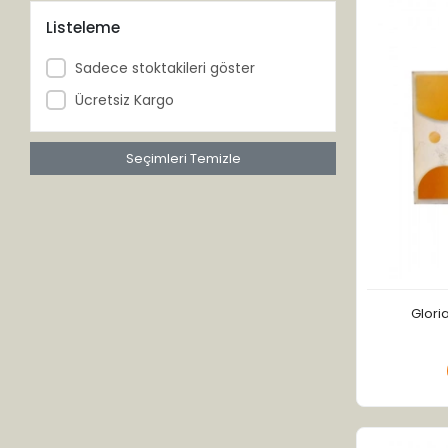
Ancora Life
Listeleme
Arga
Sadece stoktakileri göster
Arifoğlu
Ücretsiz Kargo
Arinya
Arı
Seçimleri Temizle
Arıcan
Artı Med
Atışeri
Aybak
Aydıner
Glori
Aynasun
Balen
Balsam
Bam