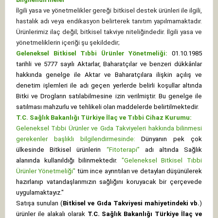
İlgili yasa ve yönetmelikler gereği bitkisel destek ürünleri ile ilgili,
hastalık adı veya endikasyon belirterek tanıtım yapılmamaktadır.
Ürünlerimiz ilaç değil; bitkisel takviye niteliğindedir. İlgili yasa ve
yönetmeliklerin içeriği şu şekildedir;
Geleneksel Bitkisel Tıbbi Ürünler Yönetmeliği:
01.10.1985
tarihli ve 5777 sayılı Aktarlar, Baharatçılar ve benzeri dükkânlar
hakkında genelge ile Aktar ve Baharatçılara ilişkin açılış ve
denetim işlemleri ile adı geçen yerlerde belirli koşullar altında
Bitki ve Drogların satılabilmesine izin verilmiştir. Bu genelge ile
satılması mahzurlu ve tehlikeli olan maddelerde belirtilmektedir.
T.C. Sağlık Bakanlığı Türkiye İlaç ve Tıbbi Cihaz Kurumu:
Geleneksel Tıbbi Ürünler ve Gıda Takviyeleri hakkında bilinmesi
gerekenler başlıklı bilgilendirmesinde:
Dünyanın pek çok
ülkesinde Bitkisel ürünlerin
“Fitoterapi”
adı altında Sağlık
alanında kullanıldığı bilinmektedir.
"Geleneksel Bitkisel Tıbbi
Ürünler Yönetmeliği"
tüm ince ayrıntıları ve detayları düşünülerek
hazırlanıp vatandaşlarımızın sağlığını koruyacak bir çerçevede
uygulamaktayız."
Satışa sunulan (
Bitkisel ve Gıda Takviyesi mahiyetindeki vb.
)
ürünler ile alakalı olarak
T.C. Sağlık Bakanlığı Türkiye İlaç ve