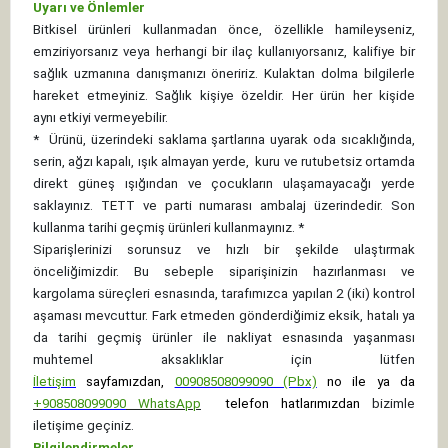
Uyarı ve Önlemler
Bitkisel ürünleri kullanmadan önce, özellikle hamileyseniz,
emziriyorsanız veya herhangi bir ilaç kullanıyorsanız, kalifiye bir
sağlık uzmanına danışmanızı öneririz. Kulaktan dolma bilgilerle
hareket etmeyiniz. Sağlık kişiye özeldir. Her ürün her kişide
aynı etkiyi vermeyebilir.
*
Ürünü, üzerindeki saklama şartlarına uyarak oda sıcaklığında,
serin, ağzı kapalı, ışık almayan yerde, kuru ve rutubetsiz ortamda
direkt güneş ışığından ve çocukların ulaşamayacağı yerde
saklayınız.
TETT ve parti numarası ambalaj üzerindedir. Son
kullanma tarihi geçmiş ürünleri kullanmayınız. *
Siparişlerinizi sorunsuz ve hızlı bir şekilde ulaştırmak
önceliğimizdir. Bu sebeple siparişinizin hazırlanması ve
kargolama süreçleri esnasında, tarafımızca yapılan 2 (iki) kontrol
aşaması mevcuttur. Fark etmeden gönderdiğimiz eksik, hatalı ya
da tarihi geçmiş ürünler ile nakliyat esnasında yaşanması
muhtemel aksaklıklar için lütfen
İletişim
sayfamızdan,
00908508099090 (Pbx)
no ile ya da
+
908508099090
WhatsApp
telefon hatlarımızdan
bizimle
iletişime geçiniz.
Bilgilendirmeler