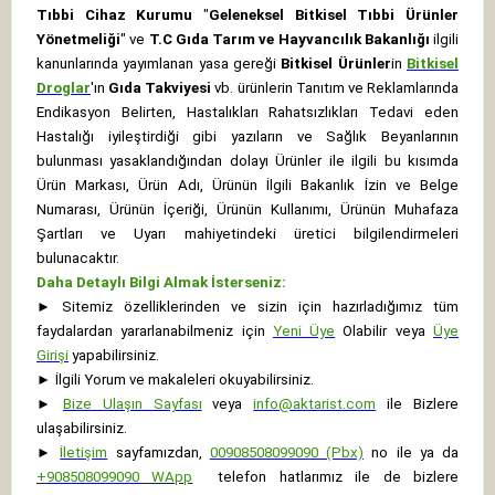
Tıbbi Cihaz Kurumu
"
Geleneksel Bitkisel Tıbbi Ürünler
Yönetmeliği
" ve
T.C Gıda Tarım ve Hayvancılık Bakanlığı
ilgili
kanunlarında yayımlanan yasa gereği
Bitkisel Ürünler
in
Bitkisel
Droglar
'ın
Gıda Takviyesi
vb. ürünlerin Tanıtım ve Reklamlarında
Endikasyon Belirten, Hastalıkları Rahatsızlıkları Tedavi eden
Hastalığı iyileştirdiği gibi yazıların ve Sağlık Beyanlarının
bulunması yasaklandığından dolayı Ürünler ile ilgili bu kısımda
Ürün Markası, Ürün Adı, Ürünün İlgili Bakanlık İzin ve Belge
Numarası, Ürünün İçeriği, Ürünün Kullanımı, Ürünün Muhafaza
Şartları ve Uyarı mahiyetindeki üretici bilgilendirmeleri
bulunacaktır.
Daha Detaylı Bilgi Almak İsterseniz:
►
Sitemiz özelliklerinden ve sizin için hazırladığımız tüm
faydalardan yararlanabilmeniz için
Yeni Üye
Olabilir veya
Üye
Girişi
yapabilirsiniz.
►
İlgili Yorum ve makaleleri okuyabilirsiniz.
►
Bize Ulaşın Sayfası
veya
info@aktarist.com
ile Bizlere
ulaşabilirsiniz.
►
İletişim
sayfamızdan,
00908508099090 (Pbx)
no ile ya da
+
908508099090
WApp
telefon hatlarımız ile de bizlere