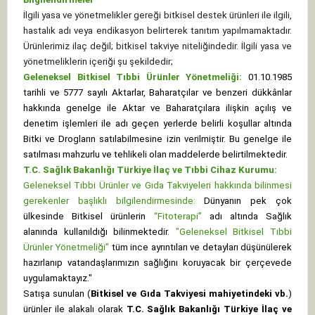
İlgili yasa ve yönetmelikler gereği bitkisel destek ürünleri ile ilgili,
hastalık adı veya endikasyon belirterek tanıtım yapılmamaktadır.
Ürünlerimiz ilaç değil; bitkisel takviye niteliğindedir. İlgili yasa ve
yönetmeliklerin içeriği şu şekildedir;
Geleneksel Bitkisel Tıbbi Ürünler Yönetmeliği:
01.10.1985
tarihli ve 5777 sayılı Aktarlar, Baharatçılar ve benzeri dükkânlar
hakkında genelge ile Aktar ve Baharatçılara ilişkin açılış ve
denetim işlemleri ile adı geçen yerlerde belirli koşullar altında
Bitki ve Drogların satılabilmesine izin verilmiştir. Bu genelge ile
satılması mahzurlu ve tehlikeli olan maddelerde belirtilmektedir.
T.C. Sağlık Bakanlığı Türkiye İlaç ve Tıbbi Cihaz Kurumu:
Geleneksel Tıbbi Ürünler ve Gıda Takviyeleri hakkında bilinmesi
gerekenler başlıklı bilgilendirmesinde:
Dünyanın pek çok
ülkesinde Bitkisel ürünlerin
“Fitoterapi”
adı altında Sağlık
alanında kullanıldığı bilinmektedir.
"Geleneksel Bitkisel Tıbbi
Ürünler Yönetmeliği"
tüm ince ayrıntıları ve detayları düşünülerek
hazırlanıp vatandaşlarımızın sağlığını koruyacak bir çerçevede
uygulamaktayız."
Satışa sunulan (
Bitkisel ve Gıda Takviyesi mahiyetindeki vb.
)
ürünler ile alakalı olarak
T.C. Sağlık Bakanlığı Türkiye İlaç ve