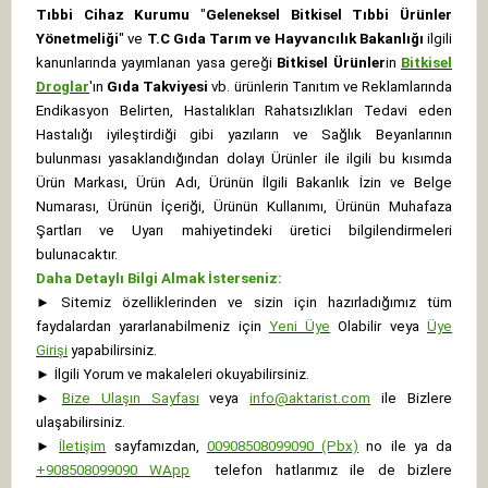
Tıbbi Cihaz Kurumu
"
Geleneksel Bitkisel Tıbbi Ürünler
Yönetmeliği
" ve
T.C Gıda Tarım ve Hayvancılık Bakanlığı
ilgili
kanunlarında yayımlanan yasa gereği
Bitkisel Ürünler
in
Bitkisel
Droglar
'ın
Gıda Takviyesi
vb. ürünlerin Tanıtım ve Reklamlarında
Endikasyon Belirten, Hastalıkları Rahatsızlıkları Tedavi eden
Hastalığı iyileştirdiği gibi yazıların ve Sağlık Beyanlarının
bulunması yasaklandığından dolayı Ürünler ile ilgili bu kısımda
Ürün Markası, Ürün Adı, Ürünün İlgili Bakanlık İzin ve Belge
Numarası, Ürünün İçeriği, Ürünün Kullanımı, Ürünün Muhafaza
Şartları ve Uyarı mahiyetindeki üretici bilgilendirmeleri
bulunacaktır.
Daha Detaylı Bilgi Almak İsterseniz:
►
Sitemiz özelliklerinden ve sizin için hazırladığımız tüm
faydalardan yararlanabilmeniz için
Yeni Üye
Olabilir veya
Üye
Girişi
yapabilirsiniz.
►
İlgili Yorum ve makaleleri okuyabilirsiniz.
►
Bize Ulaşın Sayfası
veya
info@aktarist.com
ile Bizlere
ulaşabilirsiniz.
►
İletişim
sayfamızdan,
00908508099090 (Pbx)
no ile ya da
+
908508099090
WApp
telefon hatlarımız ile de bizlere