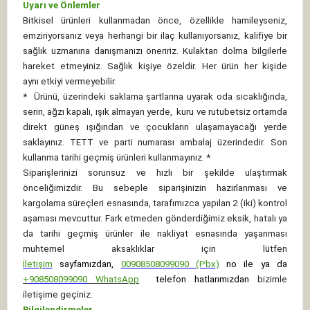
Uyarı ve Önlemler
Bitkisel ürünleri kullanmadan önce, özellikle hamileyseniz,
emziriyorsanız veya herhangi bir ilaç kullanıyorsanız, kalifiye bir
sağlık uzmanına danışmanızı öneririz. Kulaktan dolma bilgilerle
hareket etmeyiniz. Sağlık kişiye özeldir. Her ürün her kişide
aynı etkiyi vermeyebilir.
*
Ürünü, üzerindeki saklama şartlarına uyarak oda sıcaklığında,
serin, ağzı kapalı, ışık almayan yerde, kuru ve rutubetsiz ortamda
direkt güneş ışığından ve çocukların ulaşamayacağı yerde
saklayınız.
TETT ve parti numarası ambalaj üzerindedir. Son
kullanma tarihi geçmiş ürünleri kullanmayınız. *
Siparişlerinizi sorunsuz ve hızlı bir şekilde ulaştırmak
önceliğimizdir. Bu sebeple siparişinizin hazırlanması ve
kargolama süreçleri esnasında, tarafımızca yapılan 2 (iki) kontrol
aşaması mevcuttur. Fark etmeden gönderdiğimiz eksik, hatalı ya
da tarihi geçmiş ürünler ile nakliyat esnasında yaşanması
muhtemel aksaklıklar için lütfen
İletişim
sayfamızdan,
00908508099090 (Pbx)
no ile ya da
+
908508099090
WhatsApp
telefon hatlarımızdan
bizimle
iletişime geçiniz.
Bilgilendirmeler