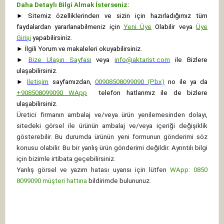
Daha Detaylı Bilgi Almak İsterseniz:
►
Sitemiz özelliklerinden ve sizin için hazırladığımız tüm
faydalardan yararlanabilmeniz için
Yeni Üye
Olabilir veya
Üye
Girişi
yapabilirsiniz.
►
İlgili Yorum ve makaleleri okuyabilirsiniz.
►
Bize Ulaşın Sayfası
veya
info@aktarist.com
ile Bizlere
ulaşabilirsiniz.
►
İletişim
sayfamızdan,
00908508099090 (Pbx)
no ile ya da
+
908508099090
WApp
telefon hatlarımız ile de bizlere
ulaşabilirsiniz.
Üretici firmanın ambalaj ve/veya ürün yenilemesinden dolayı,
sitedeki görsel ile ürünün ambalaj ve/veya içeriği değişiklik
gösterebilir. Bu durumda ürünün yeni formunun gönderimi söz
konusu olabilir. Bu bir yanlış ürün gönderimi değildir. Ayrıntılı bilgi
için bizimle irtibata geçebilirsiniz.
Yanlış görsel ve yazım hatası uyarısı için lütfen
WApp: 0850
8099090 müşteri hattına
bildirimde bulununuz.