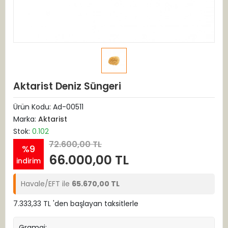
Aktarist Deniz Süngeri
Ürün Kodu:
Ad-00511
Marka:
Aktarist
Stok:
0.102
72.600,00 TL
%9
66.000,00 TL
indirim
Havale/EFT ile
65.670,00 TL
7.333,33 TL 'den başlayan taksitlerle
Gramaj: