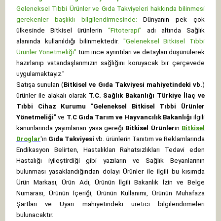
Geleneksel Tıbbi Ürünler ve Gıda Takviyeleri hakkında bilinmesi
gerekenler başlıklı bilgilendirmesinde:
Dünyanın pek çok
ülkesinde Bitkisel ürünlerin
“Fitoterapi”
adı altında Sağlık
alanında kullanıldığı bilinmektedir.
"Geleneksel Bitkisel Tıbbi
Ürünler Yönetmeliği"
tüm ince ayrıntıları ve detayları düşünülerek
hazırlanıp vatandaşlarımızın sağlığını koruyacak bir çerçevede
uygulamaktayız."
Satışa sunulan (
Bitkisel ve Gıda Takviyesi mahiyetindeki vb.
)
ürünler ile alakalı olarak
T.C. Sağlık Bakanlığı Türkiye İlaç ve
Tıbbi Cihaz Kurumu
"
Geleneksel Bitkisel Tıbbi Ürünler
Yönetmeliği
" ve
T.C Gıda Tarım ve Hayvancılık Bakanlığı
ilgili
kanunlarında yayımlanan yasa gereği
Bitkisel Ürünler
in
Bitkisel
Droglar
'ın
Gıda Takviyesi
vb. ürünlerin Tanıtım ve Reklamlarında
Endikasyon Belirten, Hastalıkları Rahatsızlıkları Tedavi eden
Hastalığı iyileştirdiği gibi yazıların ve Sağlık Beyanlarının
bulunması yasaklandığından dolayı Ürünler ile ilgili bu kısımda
Ürün Markası, Ürün Adı, Ürünün İlgili Bakanlık İzin ve Belge
Numarası, Ürünün İçeriği, Ürünün Kullanımı, Ürünün Muhafaza
Şartları ve Uyarı mahiyetindeki üretici bilgilendirmeleri
bulunacaktır.