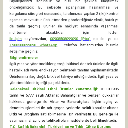
Siparişlerinizi sorunsuz ve hızlı bir şekilde ulaştırmak
önceliğimizdir. Bu sebeple siparişinizin hazırlanması ve
kargolama süreçleri esnasında, tarafımızca yapılan 2 (iki) kontrol
aşaması mevcuttur. Fark etmeden gönderdiğimiz eksik, hatalı ya
da tarihi geçmiş ürünler ile nakliyat esnasında yaşanması
muhtemel aksaklıklar için lütfen
İletişim
sayfamızdan,
00908508099090 (Pbx)
no ile ya da
+
908508099090
WhatsApp
telefon hatlarımızdan
bizimle
iletişime geçiniz.
Bilgilendirmeler
İlgili yasa ve yönetmelikler gereği bitkisel destek ürünleri ile ilgili,
hastalık adı veya endikasyon belirterek tanıtım yapılmamaktadır.
Ürünlerimiz ilaç değil; bitkisel takviye niteliğindedir. İlgili yasa ve
yönetmeliklerin içeriği şu şekildedir;
Geleneksel Bitkisel Tıbbi Ürünler Yönetmeliği:
01.10.1985
tarihli ve 5777 sayılı Aktarlar, Baharatçılar ve benzeri dükkânlar
hakkında genelge ile Aktar ve Baharatçılara ilişkin açılış ve
denetim işlemleri ile adı geçen yerlerde belirli koşullar altında
Bitki ve Drogların satılabilmesine izin verilmiştir. Bu genelge ile
satılması mahzurlu ve tehlikeli olan maddelerde belirtilmektedir.
T.C. Sağlık Bakanlığı Türkiye İlaç ve Tıbbi Cihaz Kurumu: