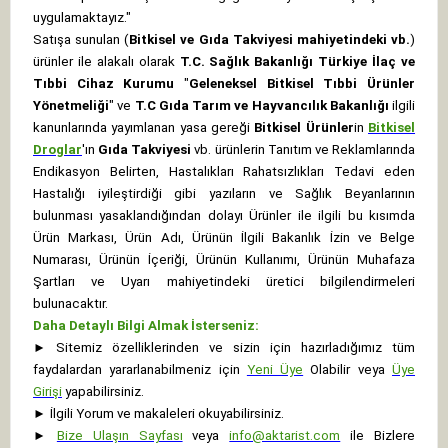
uygulamaktayız."
Satışa sunulan (
Bitkisel ve Gıda Takviyesi mahiyetindeki vb.
)
ürünler ile alakalı olarak
T.C. Sağlık Bakanlığı Türkiye İlaç ve
Tıbbi Cihaz Kurumu
"
Geleneksel Bitkisel Tıbbi Ürünler
Yönetmeliği
" ve
T.C Gıda Tarım ve Hayvancılık Bakanlığı
ilgili
kanunlarında yayımlanan yasa gereği
Bitkisel Ürünler
in
Bitkisel
Droglar
'ın
Gıda Takviyesi
vb. ürünlerin Tanıtım ve Reklamlarında
Endikasyon Belirten, Hastalıkları Rahatsızlıkları Tedavi eden
Hastalığı iyileştirdiği gibi yazıların ve Sağlık Beyanlarının
bulunması yasaklandığından dolayı Ürünler ile ilgili bu kısımda
Ürün Markası, Ürün Adı, Ürünün İlgili Bakanlık İzin ve Belge
Numarası, Ürünün İçeriği, Ürünün Kullanımı, Ürünün Muhafaza
Şartları ve Uyarı mahiyetindeki üretici bilgilendirmeleri
bulunacaktır.
Daha Detaylı Bilgi Almak İsterseniz:
►
Sitemiz özelliklerinden ve sizin için hazırladığımız tüm
faydalardan yararlanabilmeniz için
Yeni Üye
Olabilir veya
Üye
Girişi
yapabilirsiniz.
►
İlgili Yorum ve makaleleri okuyabilirsiniz.
►
Bize Ulaşın Sayfası
veya
info@aktarist.com
ile Bizlere