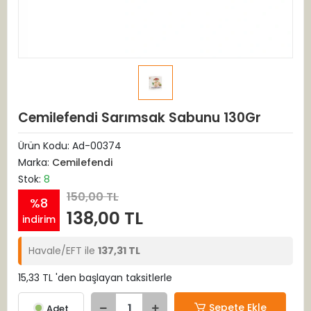
Cemilefendi Sarımsak Sabunu 130Gr
Ürün Kodu:
Ad-00374
Marka:
Cemilefendi
Stok:
8
150,00 TL
%8
138,00 TL
indirim
Havale/EFT ile
137,31 TL
15,33 TL 'den başlayan taksitlerle
Sepete Ekle
Adet