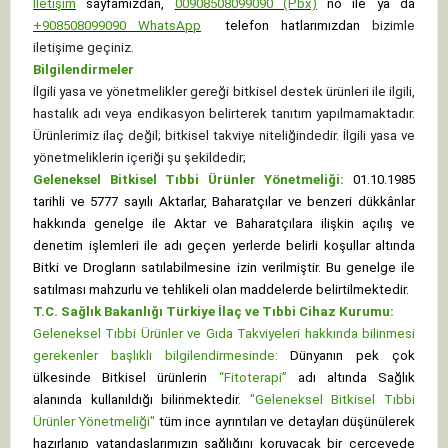
İletişim
sayfamızdan,
00908508099090 (Pbx)
no ile ya da
+
908508099090
WhatsApp
telefon hatlarımızdan
bizimle
iletişime geçiniz.
Bilgilendirmeler
İlgili yasa ve yönetmelikler gereği bitkisel destek ürünleri ile ilgili,
hastalık adı veya endikasyon belirterek tanıtım yapılmamaktadır.
Ürünlerimiz ilaç değil; bitkisel takviye niteliğindedir. İlgili yasa ve
yönetmeliklerin içeriği şu şekildedir;
Geleneksel Bitkisel Tıbbi Ürünler Yönetmeliği:
01.10.1985
tarihli ve 5777 sayılı Aktarlar, Baharatçılar ve benzeri dükkânlar
hakkında genelge ile Aktar ve Baharatçılara ilişkin açılış ve
denetim işlemleri ile adı geçen yerlerde belirli koşullar altında
Bitki ve Drogların satılabilmesine izin verilmiştir. Bu genelge ile
satılması mahzurlu ve tehlikeli olan maddelerde belirtilmektedir.
T.C. Sağlık Bakanlığı Türkiye İlaç ve Tıbbi Cihaz Kurumu:
Geleneksel Tıbbi Ürünler ve Gıda Takviyeleri hakkında bilinmesi
gerekenler başlıklı bilgilendirmesinde:
Dünyanın pek çok
ülkesinde Bitkisel ürünlerin
“Fitoterapi”
adı altında Sağlık
alanında kullanıldığı bilinmektedir.
"Geleneksel Bitkisel Tıbbi
Ürünler Yönetmeliği"
tüm ince ayrıntıları ve detayları düşünülerek
hazırlanıp vatandaşlarımızın sağlığını koruyacak bir çerçevede