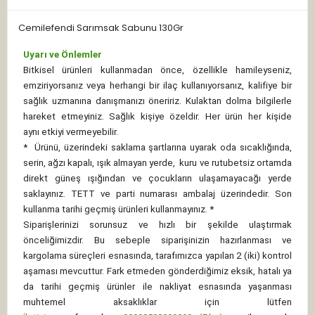
Cemilefendi Sarımsak Sabunu 130Gr
Uyarı ve Önlemler
Bitkisel ürünleri kullanmadan önce, özellikle hamileyseniz,
emziriyorsanız veya herhangi bir ilaç kullanıyorsanız, kalifiye bir
sağlık uzmanına danışmanızı öneririz. Kulaktan dolma bilgilerle
hareket etmeyiniz. Sağlık kişiye özeldir. Her ürün her kişide
aynı etkiyi vermeyebilir.
*
Ürünü, üzerindeki saklama şartlarına uyarak oda sıcaklığında,
serin, ağzı kapalı, ışık almayan yerde, kuru ve rutubetsiz ortamda
direkt güneş ışığından ve çocukların ulaşamayacağı yerde
saklayınız.
TETT ve parti numarası ambalaj üzerindedir. Son
kullanma tarihi geçmiş ürünleri kullanmayınız. *
Siparişlerinizi sorunsuz ve hızlı bir şekilde ulaştırmak
önceliğimizdir. Bu sebeple siparişinizin hazırlanması ve
kargolama süreçleri esnasında, tarafımızca yapılan 2 (iki) kontrol
aşaması mevcuttur. Fark etmeden gönderdiğimiz eksik, hatalı ya
da tarihi geçmiş ürünler ile nakliyat esnasında yaşanması
muhtemel aksaklıklar için lütfen