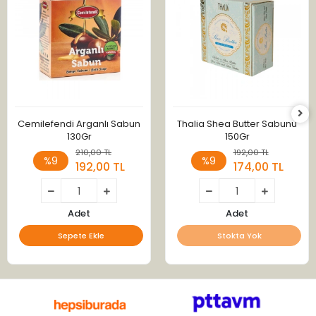
Cemilefendi Arganlı Sabun
Thalia Shea Butter Sabunu
130Gr
150Gr
210,00 TL
192,00 TL
%9
%9
192,00 TL
174,00 TL
Adet
Adet
Sepete Ekle
Stokta Yok