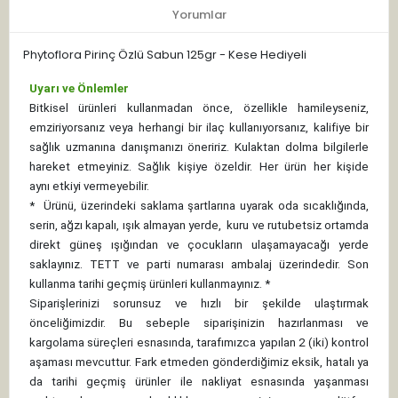
Yorumlar
Phytoflora Pirinç Özlü Sabun 125gr - Kese Hediyeli
Uyarı ve Önlemler
Bitkisel ürünleri kullanmadan önce, özellikle hamileyseniz,
emziriyorsanız veya herhangi bir ilaç kullanıyorsanız, kalifiye bir
sağlık uzmanına danışmanızı öneririz. Kulaktan dolma bilgilerle
hareket etmeyiniz. Sağlık kişiye özeldir. Her ürün her kişide
aynı etkiyi vermeyebilir.
*
Ürünü, üzerindeki saklama şartlarına uyarak oda sıcaklığında,
serin, ağzı kapalı, ışık almayan yerde, kuru ve rutubetsiz ortamda
direkt güneş ışığından ve çocukların ulaşamayacağı yerde
saklayınız.
TETT ve parti numarası ambalaj üzerindedir. Son
kullanma tarihi geçmiş ürünleri kullanmayınız. *
Siparişlerinizi sorunsuz ve hızlı bir şekilde ulaştırmak
önceliğimizdir. Bu sebeple siparişinizin hazırlanması ve
kargolama süreçleri esnasında, tarafımızca yapılan 2 (iki) kontrol
aşaması mevcuttur. Fark etmeden gönderdiğimiz eksik, hatalı ya
da tarihi geçmiş ürünler ile nakliyat esnasında yaşanması