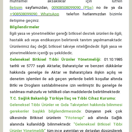
muhtemel aksaklıklar için lütfen
İletişim
sayfamızdan,
00908508099090 (Pbx)
no ile ya da
+
908508099090
WhatsApp
telefon hatlarımızdan
bizimle
iletişime geçiniz.
Bilgilendirmeler
İlgili yasa ve yönetmelikler gereği bitkisel destek ürünleri ile ilgili,
hastalık adı veya endikasyon belirterek tanıtım yapılmamaktadır.
Ürünlerimiz ilaç değil; bitkisel takviye niteliğindedir. İlgili yasa ve
yönetmeliklerin içeriği şu şekildedir;
Geleneksel Bitkisel Tıbbi Ürünler Yönetmeliği:
01.10.1985
tarihli ve 5777 sayılı Aktarlar, Baharatçılar ve benzeri dükkânlar
hakkında genelge ile Aktar ve Baharatçılara ilişkin açılış ve
denetim işlemleri ile adı geçen yerlerde belirli koşullar altında
Bitki ve Drogların satılabilmesine izin verilmiştir. Bu genelge ile
satılması mahzurlu ve tehlikeli olan maddelerde belirtilmektedir.
T.C. Sağlık Bakanlığı Türkiye İlaç ve Tıbbi Cihaz Kurumu:
Geleneksel Tıbbi Ürünler ve Gıda Takviyeleri hakkında bilinmesi
gerekenler başlıklı bilgilendirmesinde:
Dünyanın pek çok
ülkesinde Bitkisel ürünlerin
“Fitoterapi”
adı altında Sağlık
alanında kullanıldığı bilinmektedir.
"Geleneksel Bitkisel Tıbbi
Ürünler Yönetmeliği"
tüm ince ayrıntıları ve detayları düşünülerek