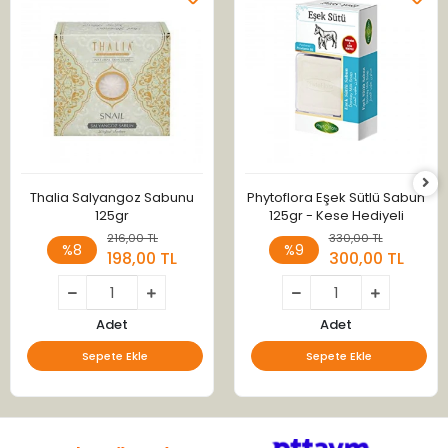
Thalia Salyangoz Sabunu
Phytoflora Eşek Sütlü Sabun
125gr
125gr - Kese Hediyeli
216,00 TL
330,00 TL
%8
%9
198,00 TL
300,00 TL
Adet
Adet
Sepete Ekle
Sepete Ekle