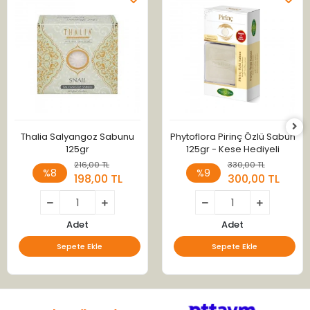
Thalia Salyangoz Sabunu
Phytoflora Pirinç Özlü Sabun
125gr
125gr - Kese Hediyeli
216,00 TL
330,00 TL
%8
%9
198,00 TL
300,00 TL
Adet
Adet
Sepete Ekle
Sepete Ekle