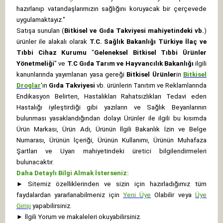
hazırlanıp vatandaşlarımızın sağlığını koruyacak bir çerçevede
uygulamaktayız."
Satışa sunulan (
Bitkisel ve Gıda Takviyesi mahiyetindeki vb.
)
ürünler ile alakalı olarak
T.C. Sağlık Bakanlığı Türkiye İlaç ve
Tıbbi Cihaz Kurumu
"
Geleneksel Bitkisel Tıbbi Ürünler
Yönetmeliği
" ve
T.C Gıda Tarım ve Hayvancılık Bakanlığı
ilgili
kanunlarında yayımlanan yasa gereği
Bitkisel Ürünler
in
Bitkisel
Droglar
'ın
Gıda Takviyesi
vb. ürünlerin Tanıtım ve Reklamlarında
Endikasyon Belirten, Hastalıkları Rahatsızlıkları Tedavi eden
Hastalığı iyileştirdiği gibi yazıların ve Sağlık Beyanlarının
bulunması yasaklandığından dolayı Ürünler ile ilgili bu kısımda
Ürün Markası, Ürün Adı, Ürünün İlgili Bakanlık İzin ve Belge
Numarası, Ürünün İçeriği, Ürünün Kullanımı, Ürünün Muhafaza
Şartları ve Uyarı mahiyetindeki üretici bilgilendirmeleri
bulunacaktır.
Daha Detaylı Bilgi Almak İsterseniz:
►
Sitemiz özelliklerinden ve sizin için hazırladığımız tüm
faydalardan yararlanabilmeniz için
Yeni Üye
Olabilir veya
Üye
Girişi
yapabilirsiniz.
►
İlgili Yorum ve makaleleri okuyabilirsiniz.