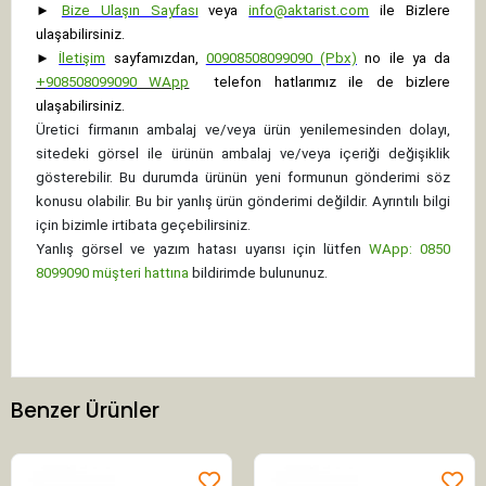
►
Bize Ulaşın Sayfası
veya
info@aktarist.com
ile Bizlere
ulaşabilirsiniz.
►
İletişim
sayfamızdan,
00908508099090 (Pbx)
no ile ya da
+
908508099090
WApp
telefon hatlarımız ile de bizlere
ulaşabilirsiniz.
Üretici firmanın ambalaj ve/veya ürün yenilemesinden dolayı,
sitedeki görsel ile ürünün ambalaj ve/veya içeriği değişiklik
gösterebilir. Bu durumda ürünün yeni formunun gönderimi söz
konusu olabilir. Bu bir yanlış ürün gönderimi değildir. Ayrıntılı bilgi
için bizimle irtibata geçebilirsiniz.
Yanlış görsel ve yazım hatası uyarısı için lütfen
WApp: 0850
8099090 müşteri hattına
bildirimde bulununuz.
Benzer Ürünler