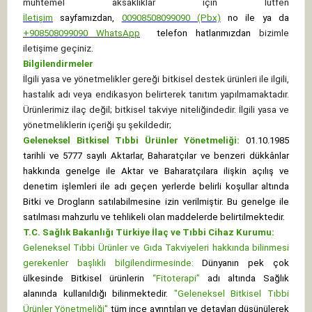
muhtemel aksaklıklar için lütfen
İletişim
sayfamızdan,
00908508099090 (Pbx)
no ile ya da
+
908508099090
WhatsApp
telefon hatlarımızdan
bizimle
iletişime geçiniz.
Bilgilendirmeler
İlgili yasa ve yönetmelikler gereği bitkisel destek ürünleri ile ilgili,
hastalık adı veya endikasyon belirterek tanıtım yapılmamaktadır.
Ürünlerimiz ilaç değil; bitkisel takviye niteliğindedir. İlgili yasa ve
yönetmeliklerin içeriği şu şekildedir;
Geleneksel Bitkisel Tıbbi Ürünler Yönetmeliği:
01.10.1985
tarihli ve 5777 sayılı Aktarlar, Baharatçılar ve benzeri dükkânlar
hakkında genelge ile Aktar ve Baharatçılara ilişkin açılış ve
denetim işlemleri ile adı geçen yerlerde belirli koşullar altında
Bitki ve Drogların satılabilmesine izin verilmiştir. Bu genelge ile
satılması mahzurlu ve tehlikeli olan maddelerde belirtilmektedir.
T.C. Sağlık Bakanlığı Türkiye İlaç ve Tıbbi Cihaz Kurumu:
Geleneksel Tıbbi Ürünler ve Gıda Takviyeleri hakkında bilinmesi
gerekenler başlıklı bilgilendirmesinde:
Dünyanın pek çok
ülkesinde Bitkisel ürünlerin
“Fitoterapi”
adı altında Sağlık
alanında kullanıldığı bilinmektedir.
"Geleneksel Bitkisel Tıbbi
Ürünler Yönetmeliği"
tüm ince ayrıntıları ve detayları düşünülerek