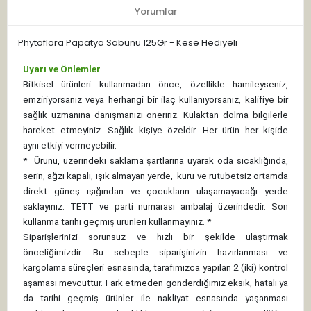
Yorumlar
Phytoflora Papatya Sabunu 125Gr - Kese Hediyeli
Uyarı ve Önlemler
Bitkisel ürünleri kullanmadan önce, özellikle hamileyseniz,
emziriyorsanız veya herhangi bir ilaç kullanıyorsanız, kalifiye bir
sağlık uzmanına danışmanızı öneririz. Kulaktan dolma bilgilerle
hareket etmeyiniz. Sağlık kişiye özeldir. Her ürün her kişide
aynı etkiyi vermeyebilir.
*
Ürünü, üzerindeki saklama şartlarına uyarak oda sıcaklığında,
serin, ağzı kapalı, ışık almayan yerde, kuru ve rutubetsiz ortamda
direkt güneş ışığından ve çocukların ulaşamayacağı yerde
saklayınız.
TETT ve parti numarası ambalaj üzerindedir. Son
kullanma tarihi geçmiş ürünleri kullanmayınız. *
Siparişlerinizi sorunsuz ve hızlı bir şekilde ulaştırmak
önceliğimizdir. Bu sebeple siparişinizin hazırlanması ve
kargolama süreçleri esnasında, tarafımızca yapılan 2 (iki) kontrol
aşaması mevcuttur. Fark etmeden gönderdiğimiz eksik, hatalı ya
da tarihi geçmiş ürünler ile nakliyat esnasında yaşanması