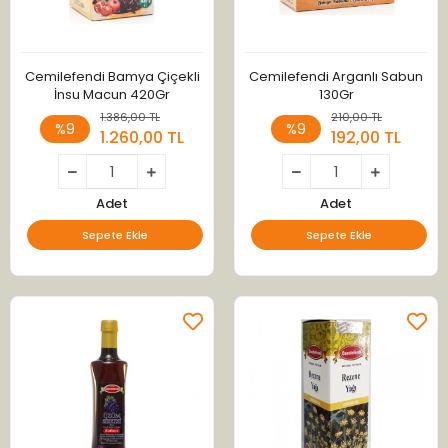
Cemilefendi Bamya Çiçekli
Cemilefendi Arganlı Sabun
İnsu Macun 420Gr
130Gr
1.386,00 TL
210,00 TL
%9
%9
1.260,00 TL
192,00 TL
Adet
Adet
Sepete Ekle
Sepete Ekle