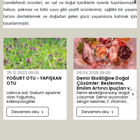
Cemilefendi ürünleri, en saf ve doğal içeriklerle özenle hazırlanmıştır.
Sabun, pekmez ve bitki suyu gibi çeşitli ürünlerimiz, sağlıklı bir yaşam
tarzını desteklemek ve doğadan gelen gücü yaşamınıza katmak için
tasarlanmıştır.
Aktarist.com üzerinden Cemilefendi markalı ürünleri satın alarak, sağlıklı
ve doğal bir yaşam tarzını benimseyebilirsiniz. Sağlıklı ve organik
ürünlerimizle günlük yaşamınızı destekleyin ve doğal güzelliklerin tadını
çıkarın. Aktarist.com, Cemilefendi markasının en güvenilir ve yetkili
satıcısıdır.
25.12.2022 09:00
09.04.2025 09:00
YOĞURT OTU - YAPIŞKAN
Demir Eksikliğine Doğal
OTU
Çözümler: Beslenme,
Emilim Artırıcı İpuçları ve
Latince adı ‘Galium aparine’
Bitkisel Destekler
Demir eksikliğine karşı doğal
olan Yoğurtotu,
çözümler: Demir açısından
kökboyasıgiller
zengin besinler, C vitamini
familyasındandır. ‘Galium’
takviyesi ve bitkisel desteklerle
kelimesi ‘gala’ kelimesinden
sağlıklı kan üretimi.
Devamını oku
Devamını oku
türemiştir. Süt anlamına gelir.
Yoğurtotu eskiden peynir
yapımında kullanıldığından
bu adı almıştır. 300 alt türü
bulunur. Anavatanı Avrupa ve
Asya’dır. Ülkemizde Ankara,