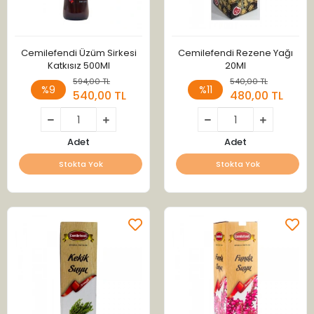
Cemilefendi Üzüm Sirkesi
Cemilefendi Rezene Yağı
Katkısız 500Ml
20Ml
594,00 TL
540,00 TL
%9
%11
540,00 TL
480,00 TL
Adet
Adet
Stokta Yok
Stokta Yok