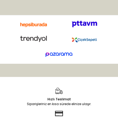
Adana, Antalya, Bolu ve
Çanakkale’de yaygın olarak
yetişir. Bu çok yıllık otsu
bitkinin sapları uzun ve
çiçekleri salkım şeklinde,
yeşil-beyaz renklidir.
Hızlı Teslimat
Siparişleriniz en kısa sürede elinize ulaşır.