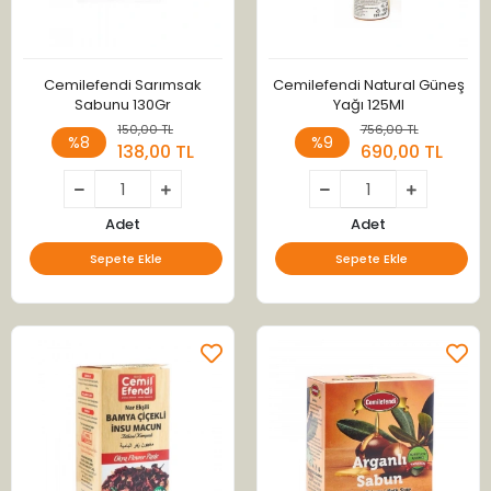
Cemilefendi Sarımsak
Cemilefendi Natural Güneş
Sabunu 130Gr
Yağı 125Ml
150,00 TL
756,00 TL
%8
%9
138,00 TL
690,00 TL
Adet
Adet
Sepete Ekle
Sepete Ekle