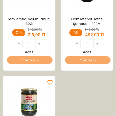
Cemilefendi Selülit Sabunu
Cemilefendi Defne
130Gr
Şampuanı 400Ml
240,00 TL
540,00 TL
%10
%9
216,00 TL
492,00 TL
Adet
Adet
Stokta Yok
Stokta Yok