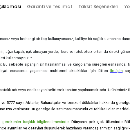
çıklaması
Garanti ve Teslimat
Taksit Seçenekleri
Yo
sanız veya herhangi bir ilaç kullanıyorsanız, kalifiye bir sağlık uzmanına dan
rin, ağzı kapalı, ışık almayan yerde, kuru ve rutubetsiz ortamda direkt güne
eri kullanmayınız. *
zdir. Bu sebeple siparişinizin hazırlanması ve kargolama süreçleri esnasında,
akliyat esnasında yaşanması muhtemel aksaklıklar için lütfen
İletişim
sa
, hastalık adı veya endikasyon belirterek tanıtım yapılmamaktadır. Ürünlerimiz ila
i ve 5777 sayılı Aktarlar, Baharatçılar ve benzeri dükkânlar hakkında genelge i
sine izin verilmiştir. Bu genelge ile satılması mahzurlu ve tehlikeli olan maddel
gerekenler başlıklı bilgilendirmesinde:
Dünyanın pek çok ülkesinde Bitk
nce ayrıntıları ve detayları düşünülerek hazırlanıp vatandaşlarımızın sağlığı