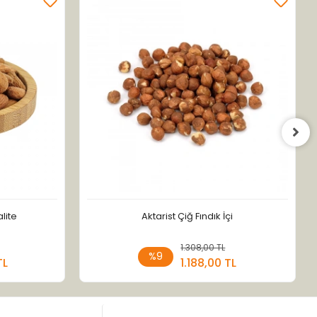
lite
Aktarist Çiğ Fındık İçi
 Ekle
1.308,00 TL
Stokta Yok
%9
TL
1.188,00 TL
Adet