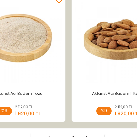
tarist Acı Badem Tozu
Aktarist Acı Badem 1. Ka
2.112,00 TL
Sepete Ekle
2.112,00 TL
Sepete
%9
%9
1.920,00 TL
1.920,00 
Adet
Adet