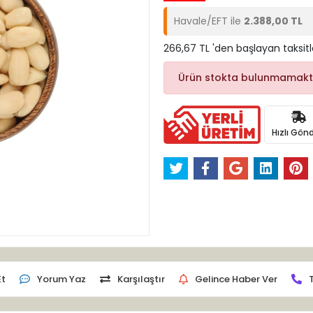
Havale/EFT ile
2.388,00 TL
266,67 TL 'den başlayan taksitl
Ürün stokta bulunmamakt
Hızlı Gönd
Et
Yorum Yaz
Karşılaştır
Gelince Haber Ver