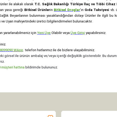
rünler ile alakalı olarak
T.C. Sağlık Bakanlığı Türkiye İlaç ve Tıbbi Ciha
anan yasa gereği
Bitkisel Ürünler
in
Bitkisel Droglar
'ın
Gıda Takviyesi
vb. ü
e Sağlık Beyanlarının bulunması yasaklandığından dolayı Ürünler ile ilgili bu
ve Uyarı mahiyetindeki üretici bilgilendirmeleri bulunacaktır.
an yararlanabilmeniz için
Yeni Üye
Olabilir veya
Üye Girişi
yapabilirsiniz.
iniz.
08099090
WApp
telefon hatlarımız ile de bizlere ulaşabilirsiniz.
ki görsel ile ürünün ambalaj ve/veya içeriği değişiklik gösterebilir. Bu durum
niz.
müşteri hattına
bildirimde bulununuz.