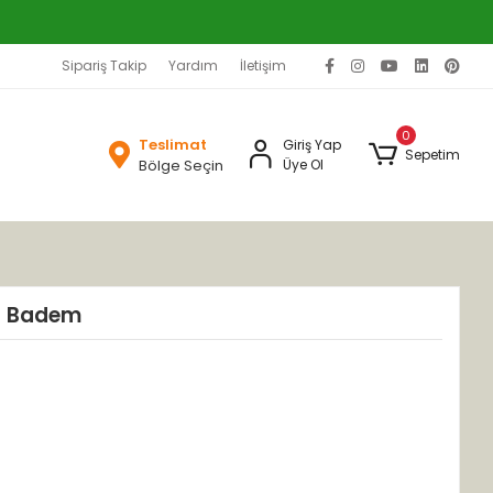
Sipariş Takip
Yardım
İletişim
0
Teslimat
Giriş Yap
Sepetim
Bölge Seçin
Üye Ol
ğ Badem