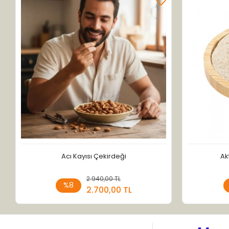
Acı Kayısı Çekirdeği
Ak
2.940,00 TL
Sepete Ekle
%8
2.700,00 TL
Adet