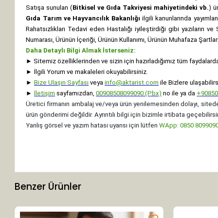
Satışa sunulan (
Bitkisel ve Gıda Takviyesi mahiyetindeki vb.
) ü
Gıda Tarım ve Hayvancılık Bakanlığı
ilgili kanunlarında yayıml
Rahatsızlıkları Tedavi eden Hastalığı iyileştirdiği gibi yazıların v
Numarası, Ürünün İçeriği, Ürünün Kullanımı, Ürünün Muhafaza Şartları 
Daha Detaylı Bilgi Almak İsterseniz:
►
Sitemiz özelliklerinden ve sizin için hazırladığımız tüm faydalard
►
İlgili Yorum ve makaleleri okuyabilirsiniz.
►
Bize Ulaşın Sayfası
veya
info@aktarist.com
ile Bizlere ulaşabilirs
►
İletişim
sayfamızdan,
00908508099090 (Pbx)
no ile ya da
+
9085
Üretici firmanın ambalaj ve/veya ürün yenilemesinden dolayı, sitede
ürün gönderimi değildir. Ayrıntılı bilgi için bizimle irtibata geçebilirsi
Yanlış görsel ve yazım hatası uyarısı için lütfen
WApp: 0850 8099090 
Benzer Ürünler