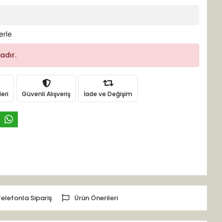
erle
adır.
eri
Güvenli Alışveriş
İade ve Değişim
Telefonla Sipariş
Ürün Önerileri