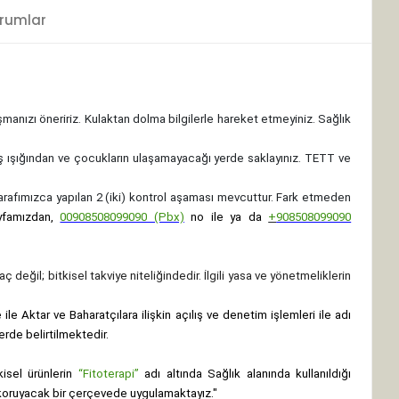
rumlar
ışmanızı öneririz. Kulaktan dolma bilgilerle hareket etmeyiniz. Sağlık
ş ışığından ve çocukların ulaşamayacağı yerde saklayınız.
TETT ve
 tarafımızca yapılan 2 (iki) kontrol aşaması mevcuttur. Fark etmeden
yfamızdan,
00908508099090 (Pbx)
no ile ya da
+
908508099090
ç değil; bitkisel takviye niteliğindedir. İlgili yasa ve yönetmeliklerin
le Aktar ve Baharatçılara ilişkin açılış ve denetim işlemleri ile adı
erde belirtilmektedir.
isel ürünlerin
“Fitoterapi”
adı altında Sağlık alanında kullanıldığı
nı koruyacak bir çerçevede uygulamaktayız."