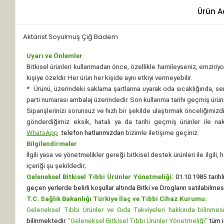
Ürün A
Aktarist Soyulmuş Çiğ Badem
Uyarı ve Önlemler
Bitkisel ürünleri kullanmadan önce, özellikle hamileyseniz, emziriyor
kişiye özeldir. Her ürün her kişide aynı etkiyi vermeyebilir.
*
Ürünü, üzerindeki saklama şartlarına uyarak oda sıcaklığında, se
parti numarası ambalaj üzerindedir. Son kullanma tarihi geçmiş ürünl
Siparişlerinizi sorunsuz ve hızlı bir şekilde ulaştırmak önceliğimi
gönderdiğimiz eksik, hatalı ya da tarihi geçmiş ürünler ile n
WhatsApp
telefon hatlarımızdan
bizimle iletişime geçiniz.
Bilgilendirmeler
İlgili yasa ve yönetmelikler gereği bitkisel destek ürünleri ile ilgili
içeriği şu şekildedir;
Geleneksel Bitkisel Tıbbi Ürünler Yönetmeliği:
01.10.1985 tarihl
geçen yerlerde belirli koşullar altında Bitki ve Drogların satılabilme
T.C. Sağlık Bakanlığı Türkiye İlaç ve Tıbbi Cihaz Kurumu:
Geleneksel Tıbbi Ürünler ve Gıda Takviyeleri hakkında bilinmesi 
bilinmektedir.
"Geleneksel Bitkisel Tıbbi Ürünler Yönetmeliği"
tüm i