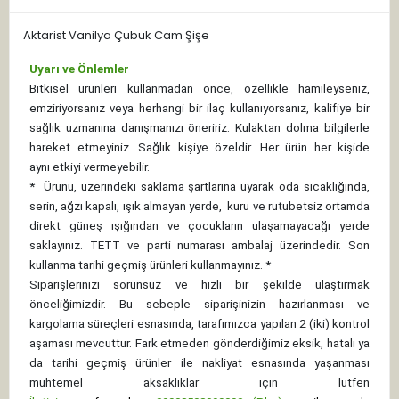
Aktarist Vanilya Çubuk Cam Şişe
Uyarı ve Önlemler
Bitkisel ürünleri kullanmadan önce, özellikle hamileyseniz,
emziriyorsanız veya herhangi bir ilaç kullanıyorsanız, kalifiye bir
sağlık uzmanına danışmanızı öneririz. Kulaktan dolma bilgilerle
hareket etmeyiniz. Sağlık kişiye özeldir. Her ürün her kişide
aynı etkiyi vermeyebilir.
*
Ürünü, üzerindeki saklama şartlarına uyarak oda sıcaklığında,
serin, ağzı kapalı, ışık almayan yerde, kuru ve rutubetsiz ortamda
direkt güneş ışığından ve çocukların ulaşamayacağı yerde
saklayınız.
TETT ve parti numarası ambalaj üzerindedir. Son
kullanma tarihi geçmiş ürünleri kullanmayınız. *
Siparişlerinizi sorunsuz ve hızlı bir şekilde ulaştırmak
önceliğimizdir. Bu sebeple siparişinizin hazırlanması ve
kargolama süreçleri esnasında, tarafımızca yapılan 2 (iki) kontrol
aşaması mevcuttur. Fark etmeden gönderdiğimiz eksik, hatalı ya
da tarihi geçmiş ürünler ile nakliyat esnasında yaşanması
muhtemel aksaklıklar için lütfen