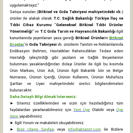
uygulamaktayız."
Satışa sunulan (
Bitkisel ve Gıda Takviyesi mahiyetindeki vb.
)
ürünler ile alakalı olarak
T.C. Sağlık Bakanlığı Türkiye İlaç ve
Tıbbi Cihaz Kurumu
"
Geleneksel Bitkisel Tıbbi Ürünler
Yönetmeliği
" ve
T.C Gıda Tarım ve Hayvancılık Bakanlığı
ilgili
kanunlarında yayımlanan yasa gereği
Bitkisel Ürünler
in
Bitkisel
Droglar
'ın
Gıda Takviyesi
vb. ürünlerin Tanıtım ve Reklamlarında
Endikasyon Belirten, Hastalıkları Rahatsızlıkları Tedavi eden
Hastalığı iyileştirdiği gibi yazıların ve Sağlık Beyanlarının
bulunması yasaklandığından dolayı Ürünler ile ilgili bu kısımda
Ürün Markası, Ürün Adı, Ürünün İlgili Bakanlık İzin ve Belge
Numarası, Ürünün İçeriği, Ürünün Kullanımı, Ürünün Muhafaza
Şartları ve Uyarı mahiyetindeki üretici bilgilendirmeleri
bulunacaktır.
Daha Detaylı Bilgi Almak İsterseniz:
►
Sitemiz özelliklerinden ve sizin için hazırladığımız tüm
faydalardan yararlanabilmeniz için
Yeni Üye
Olabilir veya
Üye
Girişi
yapabilirsiniz.
►
İlgili Yorum ve makaleleri okuyabilirsiniz.
►
Bize Ulaşın Sayfası
veya
info@aktarist.com
ile Bizlere