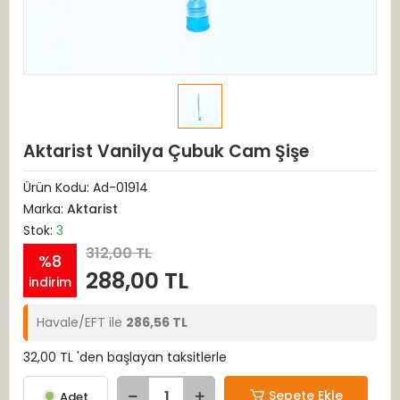
Aktarist Vanilya Çubuk Cam Şişe
Ürün Kodu:
Ad-01914
Marka:
Aktarist
Stok:
3
312,00 TL
%8
288,00 TL
indirim
Havale/EFT ile
286,56 TL
32,00 TL 'den başlayan taksitlerle
Sepete Ekle
Adet