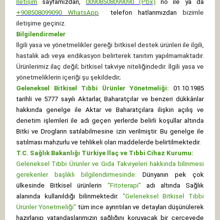
İletişim
sayfamızdan,
00908508099090 (Pbx)
no ile ya da
+
908508099090
WhatsApp
telefon hatlarımızdan
bizimle
iletişime geçiniz.
Bilgilendirmeler
İlgili yasa ve yönetmelikler gereği bitkisel destek ürünleri ile ilgili,
hastalık adı veya endikasyon belirterek tanıtım yapılmamaktadır.
Ürünlerimiz ilaç değil; bitkisel takviye niteliğindedir. İlgili yasa ve
yönetmeliklerin içeriği şu şekildedir;
Geleneksel Bitkisel Tıbbi Ürünler Yönetmeliği:
01.10.1985
tarihli ve 5777 sayılı Aktarlar, Baharatçılar ve benzeri dükkânlar
hakkında genelge ile Aktar ve Baharatçılara ilişkin açılış ve
denetim işlemleri ile adı geçen yerlerde belirli koşullar altında
Bitki ve Drogların satılabilmesine izin verilmiştir. Bu genelge ile
satılması mahzurlu ve tehlikeli olan maddelerde belirtilmektedir.
T.C. Sağlık Bakanlığı Türkiye İlaç ve Tıbbi Cihaz Kurumu:
Geleneksel Tıbbi Ürünler ve Gıda Takviyeleri hakkında bilinmesi
gerekenler başlıklı bilgilendirmesinde:
Dünyanın pek çok
ülkesinde Bitkisel ürünlerin
“Fitoterapi”
adı altında Sağlık
alanında kullanıldığı bilinmektedir.
"Geleneksel Bitkisel Tıbbi
Ürünler Yönetmeliği"
tüm ince ayrıntıları ve detayları düşünülerek
hazırlanıp vatandaşlarımızın sağlığını koruyacak bir çerçevede