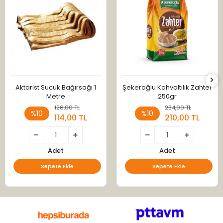
Aktarist Sucuk Bağırsağı 1
Şekeroğlu Kahvaltılık Zahter
Metre
250gr
126,00 TL
234,00 TL
%10
%10
114,00 TL
210,00 TL
Adet
Adet
Sepete Ekle
Sepete Ekle