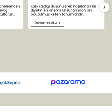
şanelerinden
Kalp sağlığı düşünülerek hazırlanan bir
tiyaç
diyetin en önemli unsurlarından biri
kültürün
öğütülmüş keten tohumlarıdır.
 bazen insan
ar
Devamını oku
yamızın ta