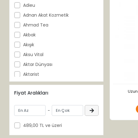
Adieu
Adnan Akat Kozmetik
Ahmad Tea
Akbak
Akışık
Aksu Vital
Aktar Dünyası
Aktarist
Akzer
Uzun
Fiyat Aralıkları
Al-Ahzar
Al-Muaz
-
Al-Şifa
Altıncezve
489,00 TL ve üzeri
Anadolu Ziraat