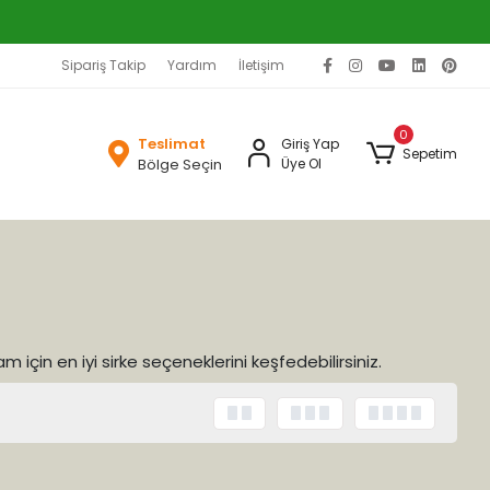
Sipariş Takip
Yardım
İletişim
0
Teslimat
Giriş Yap
Sepetim
Bölge Seçin
Üye Ol
m için en iyi sirke seçeneklerini keşfedebilirsiniz.