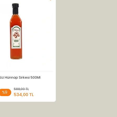
öz Hünnap Sirkesi 500Ml
588,00 TL
Stokta Yok
%9
534,00 TL
Adet