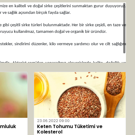
rimize en kaliteli ve doğal sirke çeşitlerini sunmaktan gurur duyuyoruz.
 ve sağlık açısından birçok fayda sağlar.
bi çeşitli sirke türleri bulunmaktadır. Her bir sirke çeşidi, en taze ve
a koruyucu kullanılmaz, tamamen doğal ve organik bir üründür.
tekler, sindirimi düzenler, kilo vermeye yardımcı olur ve cilt sağlığını
mdir. Aktarist.com'dan yapacağınız alışverişlerde kalite, doğallık ve
şamın kapılarını aralayın!
23.06.2022 09:00
umluluk
Keten Tohumu Tüketimi ve
Kolesterol