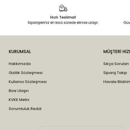
Çavuşoğlu
Çaykur
Hızlı Teslimat
Siparişleriniz en kısa sürede elinize ulaşır.
Güv
Cemilefendi
Chiana Oel
China Oel
Clara Kontes
KURUMSAL
MÜŞTERİ HİZ
Clemy
Hakkımızda
Sıkça Sorulan
Corneo Red
Gizlilik Sözleşmesi
Sipariş Takip
Cream
Kullanıcı Sözleşmesi
Havale Bildirim
Dabur
Bize Ulaşın
Deep Sea
KVKK Metni
DermaDerm
Sorumluluk Reddi
Dfn Garlı
Dilan