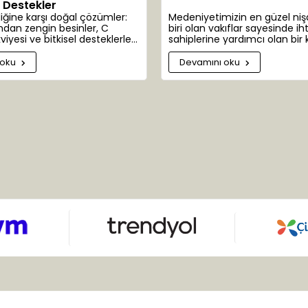
l Destekler
liğine karşı doğal çözümler:
Medeniyetimizin en güzel ni
ndan zengin besinler, C
biri olan vakıflar sayesinde ih
viyesi ve bitkisel desteklerle
sahiplerine yardımcı olan bir 
üretimi.
emanetçisiyiz. İhtiyaç sahibi
bazen bitki bazen de hayvanl
 oku
Devamını oku
olabilmektedir. Bazen de dün
kendisi.