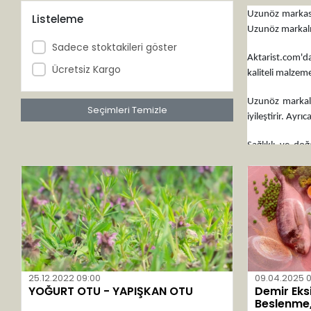
Ancora Life
Uzunöz markası,
Listeleme
Uzunöz markalı 
Arga
Sadece stoktakileri göster
Arifoğlu
Aktarist.com'da
Ücretsiz Kargo
kaliteli malzem
Arinya
Arı
Uzunöz markalı 
Seçimleri Temizle
iyileştirir. Ayrı
Arıcan
Artı Med
Sağlıklı ve doğ
güvenilirlikten
Atışeri
Aybak
Aydıner
Aynasun
Balen
Balsam
25.12.2022 09:00
09.04.2025 
YOĞURT OTU - YAPIŞKAN OTU
Demir Eks
Bam
Beslenme, 