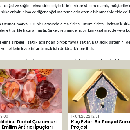
 doğal ve sağlıklı elma sirkeleriyle bilinir. Aktarist.com olarak, müşterile
sirkelerimiz, elma ve diğer doğal malzemelerin özenle işlenmesiyle elde edilir
 Uzunöz markalı ürünler arasında elma sirkesi, üzüm sirkesi, balzamik sirke gi
elerle titizlikle hazırlanmıştır. Sirke üretiminde hiçbir kimyasal madde vey
elma sirkeleri, sağlık açısından birçok fayda sağlar. Bağışıklık sistemini des
ca yemeklerin lezzetini arttırmak için de ideal bir tercihtir.
al yaşamı tercih edenler için Uzunöz markalı sirke ürünleri ideal bir seçi
 ödün vermeyeceğinizi garanti ediyoruz. Hemen sipariş verin ve sağlıklı bir ya
09:00
17.04.2022 12:31
ikliğine Doğal Çözümler:
Kuş Evleri Bir Sosyal Sor
Emilim Artırıcı İpuçları
Projesi