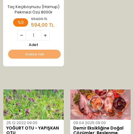
Taç Keçiboynuzu (Harnup)
Pekmezi Özü 800Gr
654,00 TL
%9
594,00 TL
Adet
Stokta Yok
25.12.2022 09:00
09.04.2025 09:00
YOĞURT OTU - YAPIŞKAN
Demir Eksikliğine Doğal
OTU
Çözümler: Beslenme,