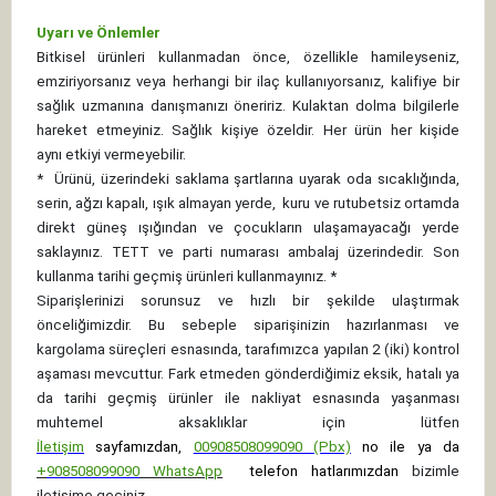
Uyarı ve Önlemler
Bitkisel ürünleri kullanmadan önce, özellikle hamileyseniz,
emziriyorsanız veya herhangi bir ilaç kullanıyorsanız, kalifiye bir
sağlık uzmanına danışmanızı öneririz. Kulaktan dolma bilgilerle
hareket etmeyiniz. Sağlık kişiye özeldir. Her ürün her kişide
aynı etkiyi vermeyebilir.
*
Ürünü, üzerindeki saklama şartlarına uyarak oda sıcaklığında,
serin, ağzı kapalı, ışık almayan yerde, kuru ve rutubetsiz ortamda
direkt güneş ışığından ve çocukların ulaşamayacağı yerde
saklayınız.
TETT ve parti numarası ambalaj üzerindedir. Son
kullanma tarihi geçmiş ürünleri kullanmayınız. *
Siparişlerinizi sorunsuz ve hızlı bir şekilde ulaştırmak
önceliğimizdir. Bu sebeple siparişinizin hazırlanması ve
kargolama süreçleri esnasında, tarafımızca yapılan 2 (iki) kontrol
aşaması mevcuttur. Fark etmeden gönderdiğimiz eksik, hatalı ya
da tarihi geçmiş ürünler ile nakliyat esnasında yaşanması
muhtemel aksaklıklar için lütfen
İletişim
sayfamızdan,
00908508099090 (Pbx)
no ile ya da
+
908508099090
WhatsApp
telefon hatlarımızdan
bizimle
iletişime geçiniz.