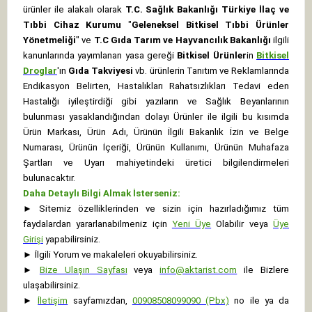
ürünler ile alakalı olarak
T.C. Sağlık Bakanlığı Türkiye İlaç ve
Tıbbi Cihaz Kurumu
"
Geleneksel Bitkisel Tıbbi Ürünler
Yönetmeliği
" ve
T.C Gıda Tarım ve Hayvancılık Bakanlığı
ilgili
kanunlarında yayımlanan yasa gereği
Bitkisel Ürünler
in
Bitkisel
Droglar
'ın
Gıda Takviyesi
vb. ürünlerin Tanıtım ve Reklamlarında
Endikasyon Belirten, Hastalıkları Rahatsızlıkları Tedavi eden
Hastalığı iyileştirdiği gibi yazıların ve Sağlık Beyanlarının
bulunması yasaklandığından dolayı Ürünler ile ilgili bu kısımda
Ürün Markası, Ürün Adı, Ürünün İlgili Bakanlık İzin ve Belge
Numarası, Ürünün İçeriği, Ürünün Kullanımı, Ürünün Muhafaza
Şartları ve Uyarı mahiyetindeki üretici bilgilendirmeleri
bulunacaktır.
Daha Detaylı Bilgi Almak İsterseniz:
►
Sitemiz özelliklerinden ve sizin için hazırladığımız tüm
faydalardan yararlanabilmeniz için
Yeni Üye
Olabilir veya
Üye
Girişi
yapabilirsiniz.
►
İlgili Yorum ve makaleleri okuyabilirsiniz.
►
Bize Ulaşın Sayfası
veya
info@aktarist.com
ile Bizlere
ulaşabilirsiniz.
►
İletişim
sayfamızdan,
00908508099090 (Pbx)
no ile ya da