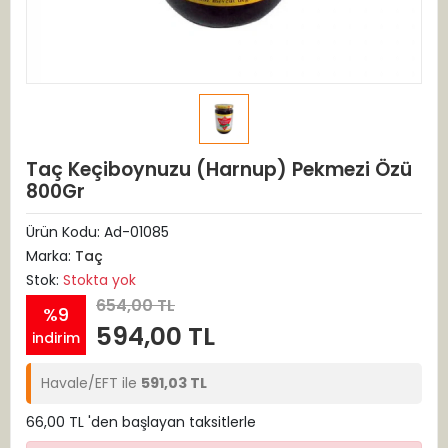
Taç Keçiboynuzu (Harnup) Pekmezi Özü
800Gr
Ürün Kodu:
Ad-01085
Marka:
Taç
Stok:
Stokta yok
654,00 TL
%9
594,00 TL
indirim
Havale/EFT ile
591,03 TL
66,00 TL 'den başlayan taksitlerle