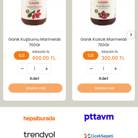
Ganik Kuşburnu Marmelatı
Ganik Kızılcık Marmelatı
700Gr
700Gr
660,00 TL
330,00 TL
%9
%9
600,00 TL
300,00 TL
Adet
Adet
Stokta Yok
Stokta Yok