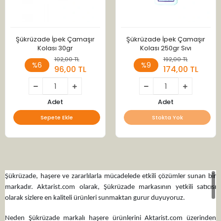
Şükrüzade İpek Çamaşır
Şükrüzade İpek Çamaşır
Kolası 30gr
Kolası 250gr Sıvı
102,00 TL
192,00 TL
%6
%9
96,00 TL
174,00 TL
Adet
Adet
Sepete Ekle
Stokta Yok
Şükrüzade, haşere ve zararlılarla mücadelede etkili çözümler sunan bir
markadır. Aktarist.com olarak, Şükrüzade markasının yetkili satıcısı
olarak sizlere en kaliteli ürünleri sunmaktan gurur duyuyoruz.
Neden Şükrüzade markalı haşere ürünlerini Aktarist.com üzerinden