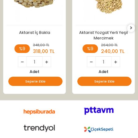
Aktarist İç Bakla
Aktarist Yozgat Yerli Yeşil
Mercimek
348,00 TL
264,00 TL
%9
%9
318,00 TL
240,00 TL
Adet
Adet
Sepete Ekle
Sepete Ekle