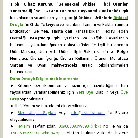
Tıbbi Cihaz Kurumu
"
Geleneksel Bitkisel Tıbbi Ürünler
Yönetmeliği
" ve
T.C Gıda Tarım ve Hayvancılık Bakanlığı
ilgili
kanunlarında yayımlanan yasa gereği
Bitkisel Ürünler
in
Bitkisel
Droglar
'ın
Gıda Takviyesi
vb. ürünlerin Tanıtım ve Reklamlarında
Endikasyon Belirten, Hastalıkları Rahatsızlıkları Tedavi eden
Hastalığı iyileştirdiği gibi yazıların ve Sağlık Beyanlarının
bulunması yasaklandığından dolayı Ürünler ile ilgili bu kısımda
Ürün Markası, Ürün Adı, Ürünün İlgili Bakanlık İzin ve Belge
Numarası, Ürünün İçeriği, Ürünün Kullanımı, Ürünün Muhafaza
Şartları ve Uyarı mahiyetindeki üretici bilgilendirmeleri
bulunacaktır.
Daha Detaylı Bilgi Almak İsterseniz:
►
Sitemiz özelliklerinden ve sizin için hazırladığımız tüm
faydalardan yararlanabilmeniz için
Yeni Üye
Olabilir veya
Üye
Girişi
yapabilirsiniz.
►
İlgili Yorum ve makaleleri okuyabilirsiniz.
►
Bize Ulaşın Sayfası
veya
info@aktarist.com
ile Bizlere
ulaşabilirsiniz.
►
İletişim
sayfamızdan,
00908508099090 (Pbx)
no ile ya da
+
908508099090
WhatsApp
telefon hatlarımız ile de bizlere