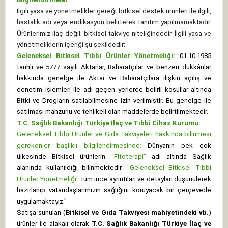
İlgili yasa ve yönetmelikler gereği bitkisel destek ürünleri ile ilgili,
hastalık adı veya endikasyon belirterek tanıtım yapılmamaktadır.
Ürünlerimiz ilaç değil; bitkisel takviye niteliğindedir. İlgili yasa ve
yönetmeliklerin içeriği şu şekildedir;
Geleneksel Bitkisel Tıbbi Ürünler Yönetmeliği:
01.10.1985
tarihli ve 5777 sayılı Aktarlar, Baharatçılar ve benzeri dükkânlar
hakkında genelge ile Aktar ve Baharatçılara ilişkin açılış ve
denetim işlemleri ile adı geçen yerlerde belirli koşullar altında
Bitki ve Drogların satılabilmesine izin verilmiştir. Bu genelge ile
satılması mahzurlu ve tehlikeli olan maddelerde belirtilmektedir.
T.C. Sağlık Bakanlığı Türkiye İlaç ve Tıbbi Cihaz Kurumu:
Geleneksel Tıbbi Ürünler ve Gıda Takviyeleri hakkında bilinmesi
gerekenler başlıklı bilgilendirmesinde:
Dünyanın pek çok
ülkesinde Bitkisel ürünlerin
“Fitoterapi”
adı altında Sağlık
alanında kullanıldığı bilinmektedir.
"Geleneksel Bitkisel Tıbbi
Ürünler Yönetmeliği"
tüm ince ayrıntıları ve detayları düşünülerek
hazırlanıp vatandaşlarımızın sağlığını koruyacak bir çerçevede
uygulamaktayız."
Satışa sunulan (
Bitkisel ve Gıda Takviyesi mahiyetindeki vb.
)
ürünler ile alakalı olarak
T.C. Sağlık Bakanlığı Türkiye İlaç ve