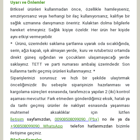
Uyarı ve Önlemler
Bitkisel ürünleri kullanmadan önce, özellikle hamileyseniz,
emziriyorsanız veya herhangi bir ilaç kullanıyorsanız, kalifiye bir
sağlık uzmanına danışmanızı öneririz. Kulaktan dolma bilgilerle
hareket etmeyiniz. Sağlık kişiye özeldir. Her ürün her kişide
aynı etkiyi vermeyebilir.
*
Ürünü, üzerindeki saklama şartlarına uyarak oda sıcaklığında,
serin, ağzı kapalı, ışık almayan yerde, kuru ve rutubetsiz ortamda
direkt güneş ışığından ve çocukların ulaşamayacağı yerde
saklayınız.
TETT ve parti numarası ambalaj üzerindedir. Son
kullanma tarihi geçmiş ürünleri kullanmayınız. *
Siparişlerinizi sorunsuz ve hızlı bir şekilde ulaştırmak
önceliğimizdir. Bu sebeple siparişinizin hazırlanması ve
kargolama süreçleri esnasında, tarafımızca yapılan 2 (iki) kontrol
aşaması mevcuttur. Fark etmeden gönderdiğimiz eksik, hatalı ya
da tarihi geçmiş ürünler ile nakliyat esnasında yaşanması
muhtemel aksaklıklar için lütfen
İletişim
sayfamızdan,
00908508099090 (Pbx)
no ile ya da
+
908508099090
WhatsApp
telefon hatlarımızdan
bizimle
iletişime geçiniz.
Bilgilendirmeler