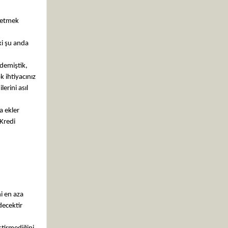
e etmek
ki şu anda
demiştik,
 ihtiyacınız
erini asıl
a ekler
“Kredi
i en aza
decektir