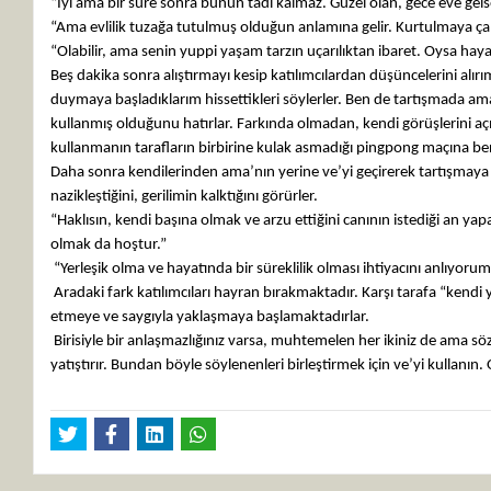
“İyi ama bir süre sonra bunun tadı kalmaz. Güzel olan, gece eve ge
“Ama evlilik tuzağa tutulmuş olduğun anlamına gelir. Kurtulmaya çalış
“Olabilir, ama senin yuppi yaşam tarzın uçarılıktan ibaret. Oysa hay
Beş dakika sonra alıştırmayı kesip katılımcılardan düşüncelerini alır
duymaya başladıklarım hissettikleri söylerler. Ben de tartışmada am
kullanmış olduğunu hatırlar. Farkında olmadan, kendi görüşlerini a
kullanmanın tarafların birbirine kulak asmadığı pingpong maçına b
Daha sonra kendilerinden ama’nın yerine ve’yi geçirerek tartışmaya
nazikleştiğini, gerilimin kalktığını görürler.
“Haklısın, kendi başına olmak ve arzu ettiğini canının istediği an
olmak da hoştur.”
“Yerleşik olma ve hayatında bir süreklilik olması ihtiyacını anlıyor
Aradaki fark katılımcıları hayran bırakmaktadır. Karşı tarafa “kendi
etmeye ve saygıyla yaklaşmaya başlamaktadırlar.
Birisiyle bir anlaşmazlığınız varsa, muhtemelen her ikiniz de ama s
yatıştırır. Bundan böyle söylenenleri birleştirmek için ve’yi kullanın