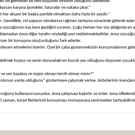
lsen de gelmesen de seni düşünen birisinin olduğunu bilmendir.”
ırsan karşına ipotekler, faturalar ve nafaka çıkar.”
at her akşam bir başka partide olmaktan daha fazla bir şeydir.”
ım. Genellikle, rol yapıyor olmalarına rağmen tartışma sürecinde giderek eşler
a sözcüğünün kaç kere geçtiğini sorarım. Çoğu hemen her söz aldığında en a
çıklamadan önce diğer tarafın söylediği şeyi reddetmektedirler. Ama sözcüğ
enzer bir konuşma oluşturduğunu fark ederler.
 devam etmelerini isterim. Özel bir çaba göstermeksizin konuşmalarının gid
 yapabilmek hoştur ve senin dünyadaki en büyük şey olduğunu düşünen çocukl
um ve sen başıboş ve özgür olmayı tercih etmez misin?”
 yolunun yanlış olduğunu” göstermeye çalışmak yerine, birbirlerinin inançları
özcüğünü kullanıyorsunuzdur. Ama çatışmayı kışkırtır ve önler. Ama öfkelendi
. O zaman, karşıt fikirlerinizi konuşmayı münazaraya çevirmeden tartışabilirsi