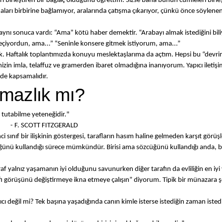
birleştiren bir bağlaç olduğunu öğrettim. Sizse bana bunun cümleleri birle
maları birbirine bağlamıyor, aralarında çatışma çıkarıyor, çünkü önce söylene
er aynı sonuca vardı: “Ama” kötü haber demektir. “Arabayı almak istediğini bi
eçiyordun, ama...” “Seninle konsere gitmek istiyorum, ama...”
k. Haftalık toplantımızda konuyu meslektaşlarıma da açtım. Hepsi bu “devri
izin imla, telaffuz ve gramerden ibaret olmadığına inanıyorum. Yapıcı ileti
de kapsamalıdır.
şmazlık mı?
da tutabilme yeteneğidir."
GERALD
nci sınıf bir ilişkinin göstergesi, tarafların hasım haline gelmeden karşıt görüşl
üğünü kullandığı sürece mümkündür. Birisi ama sözcüğünü kullandığı anda, 
raf yalnız yaşamanın iyi olduğunu savunurken diğer tarafın da evliliğin en iyi 
arafı görüşünü değiştirmeye ikna etmeye çalışın” diyorum. Tipik bir münazara 
kıcı değil mi? Tek başına yaşadığında canın kimle isterse istediğin zaman isted