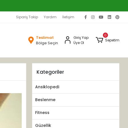
Sipariş Takip
Yardım
İletişim
0
Teslimat
Giriş Yap
Sepetim
Bölge Seçin
Üye Ol
Kategoriler
Ansiklopedi
Beslenme
Fitness
Güzellik