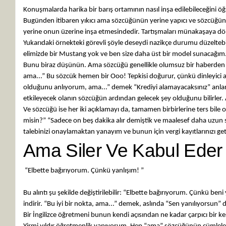
Konuşmalarda harika bir barış ortamının nasıl inşa edilebileceğini ö
Bugünden itibaren yıkıcı ama sözcüğünün yerine yapıcı ve sözcüğün
yerine onun üzerine inşa etmesindedir. Tartışmaları münakaşaya dön
Yukarıdaki örnekteki görevli şöyle deseydi nazikçe durumu düzeltebil
elimizde bir Mustang yok ve ben size daha üst bir model sunacağım.
Bunu biraz düşünün. Ama sözcüğü genellikle olumsuz bir haberden ön
ama...” Bu sözcük hemen bir Ooo! Tepkisi doğurur, çünkü dinleyici a
olduğunu anlıyorum, ama...” demek “Krediyi alamayacaksınız” anlamın
etkileyecek olanın sözcüğün ardından gelecek şey olduğunu bilirler.
Ve sözcüğü ise her iki açıklamayı da, tamamen birbirlerine ters bile ol
misin?” “Sadece on beş dakika alır demiştik ve maalesef daha uzun sür
talebinizi onaylamaktan yanayım ve bunun için vergi kayıtlarınızı geti
Ama Siler Ve Kabul Eder
“Elbette bağırıyorum. Çünkü yanlışım! ”
- LESLIE CH
Bu alıntı şu şekilde değiştirilebilir: “Elbette bağırıyorum. Çünkü be
indirir. “Bu iyi bir nokta, ama...” demek, aslında “Sen yanılıyorsun
Bir İngilizce öğretmeni bunun kendi açısından ne kadar çarpıcı bir ke