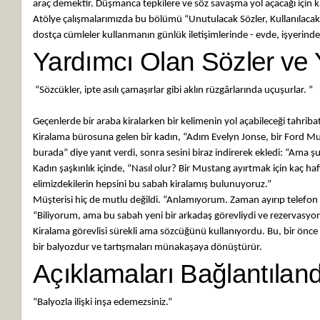
araç demektir. Düşmanca tepkilere ve söz savaşma yol açacağı için k
Atölye çalışmalarımızda bu bölümü “Unutulacak Sözler, Kullanılacak S
dostça cümleler kullanmanın günlük iletişimlerinde - evde, işyerinde
Yardımcı Olan Sözler ve 
“Sözcükler, ipte asılı çamaşırlar gibi aklın rüzgârlarında uçuşurlar. ”
- RAMESHWA
Geçenlerde bir araba kiralarken bir kelimenin yol açabileceği tahriba
Kiralama bürosuna gelen bir kadın, “Adım Evelyn Jonse, bir Ford Mu
burada” diye yanıt verdi, sonra sesini biraz indirerek ekledi: “Ama 
Kadın şaşkınlık içinde, “Nasıl olur? Bir Mustang ayırtmak için kaç 
elimizdekilerin hepsini bu sabah kiralamış bulunuyoruz.”
Müşterisi hiç de mutlu değildi. “Anlamıyorum. Zaman ayırıp telefon 
“Biliyorum, ama bu sabah yeni bir arkadaş görevliydi ve rezervasyo
Kiralama görevlisi sürekli ama sözcüğünü kullanıyordu. Bu, bir önce 
bir balyozdur ve tartışmaları münakaşaya dönüştürür.
Açıklamaları Bağlantılan
“Balyozla ilişki inşa edemezsiniz.”
- ANO