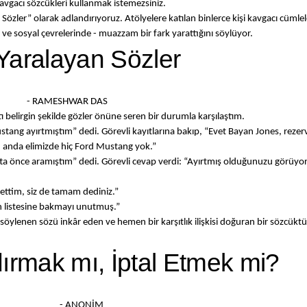
avgacı sözcükleri kullanmak istemezsiniz.
özler” olarak adlandırıyoruz. Atölyelere katılan binlerce kişi kavgacı cümlel
 ve sosyal çevrelerinde - muazzam bir fark yarattığını söylüyor.
Yaralayan Sözler
R DAS
tı belirgin şekilde gözler önüne seren bir durumla karşılaştım.
stang ayırtmıştım” dedi. Görevli kayıtlarına bakıp, “Evet Bayan Jones, rez
şu anda elimizde hiç Ford Mustang yok.”
hafta önce aramıştım” dedi. Görevli cevap verdi: “Ayırtmış olduğunuzu görü
ettim, siz de tamam dediniz.”
n listesine bakmayı unutmuş.”
söylenen sözü inkâr eden ve hemen bir karşıtlık ilişkisi doğuran bir sözcükt
dırmak mı, İptal Etmek mi?
NİM