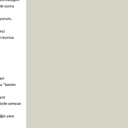
ştirmediğini
nle sonra
liyorum,
mci
şim kurma
eri
bu “benim
yol
şöyle cereyan
iğin yere