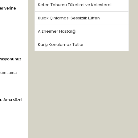
Keten Tohumu Tüketimi ve Kolesterol
er yerine
Kulak Çınlaması Sessizlik Lütfen
Alzheimer Hastalığı
Karşı Konulamaz Tatlar
ervasyonunuz
yorum, ama
ür. Ama sözel