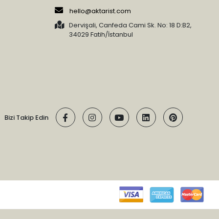
hello@aktarist.com
Dervişali, Canfeda Cami Sk. No: 18 D:B2,
34029 Fatih/İstanbul
Bizi Takip Edin