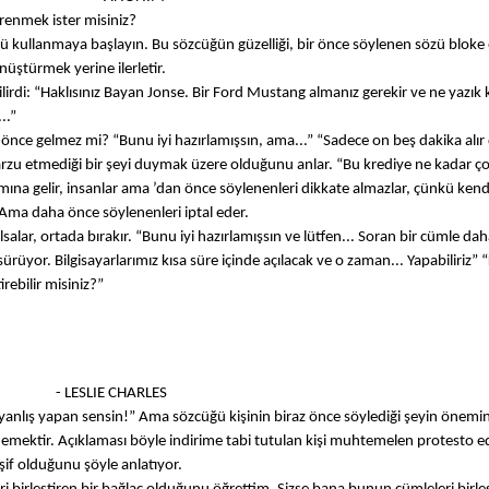
ğrenmek ister misiniz?
ü kullanmaya başlayın. Bu sözcüğün güzelliği, bir önce söylenen sözü blok
üştürmek yerine ilerletir.
irdi: “Haklısınız Bayan Jonse. Bir Ford Mustang almanız gerekir ve ne yazık 
..”
ce gelmez mi? “Bunu iyi hazırlamışsın, ama...” “Sadece on beş dakika alır 
rzu etmediği bir şeyi duymak üzere olduğunu anlar. “Bu krediye ne kadar çok
a gelir, insanlar ama ’dan önce söylenenleri dikkate almazlar, çünkü kendil
 Ama daha önce söylenenleri iptal eder.
salar, ortada bırakır. “Bunu iyi hazırlamışsın ve lütfen... Soran bir cümle dah
üyor. Bilgisayarlarımız kısa süre içinde açılacak ve o zaman... Yapabiliriz” 
rebilir misiniz?”
ARLES
ni yanlış yapan sensin!” Ama sözcüğü kişinin biraz önce söylediği şeyin önemin
” demektir. Açıklaması böyle indirime tabi tutulan kişi muhtemelen protesto e
şif olduğunu şöyle anlatıyor.