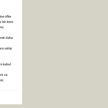
ine öfke
z bir kere
ünü
erek daha
ara sahip
nı kabul
rir ve
niz.