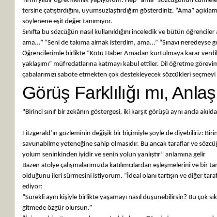
Yirmi yıldır öğretmenlik yapıyorum. Hep “ama” sözcüğünün cümleleri 
tersine çatıştırdığını, uyumsuzlaştırdığım gösterdiniz. “Ama” açıkla
söylenene eşit değer tanımıyor.
Sınıfta bu sözcüğün nasıl kullanıldığını inceledik ve bütün öğrencil
ama...” “Seni de takıma almak isterdim, ama...” “Sınavı neredeyse g
Öğrencilerimle birlikte “Kötü Haber Amadan kurtulmaya karar verdi
yaklaşımı” müfredatlarına katmayı kabul ettiler. Dil öğretme görevim
çabalarımızı sabote etmekten çok destekleyecek sözcükleri seçmeyi 
Görüş Farklılığı mı, Anla
"Birinci sınıf bir zekânın göstergesi, iki karşıt görüşü aynı anda akıl
- F. SCOTT FITZ
Fitzgerald’ın gözleminin değişik bir biçimiyle şöyle de diyebiliriz: Biri
savunabilme yeteneğine sahip olmasıdır. Bu ancak taraflar ve sözc
yolum seninkinden iyidir ve senin yolun yanlıştır” anlamına gelir
Bazen atölye çalışmalarımızda katılımcılardan eşleşmelerini ve bir ta
olduğunu ileri sürmesini istiyorum. “İdeal olanı tartışın ve diğer t
ediyor:
“Sürekli aynı kişiyle birlikte yaşamayı nasıl düşünebilirsin? Bu çok sı
gitmede özgür olursun.”