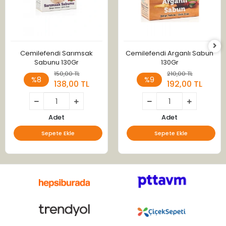
Cemilefendi Sarımsak
Cemilefendi Arganlı Sabun
Sabunu 130Gr
130Gr
150,00 TL
210,00 TL
%8
%9
138,00 TL
192,00 TL
Adet
Adet
Sepete Ekle
Sepete Ekle