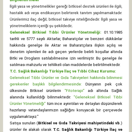
İlgili yasa ve yönetmelikler gereği bitkisel destek ürünleri ile ilgili,
hastalık adı veya endikasyon belirterek tanıtım yapılmamaktadır.
Ürünlerimiz ilaç değil; bitkisel takviye niteliğindedir. İlgili yasa ve
yönetmeliklerin içeriği şu şekildedir;
Geleneksel Bitkisel Tıbbi Ürünler Yönetmeliği:
01.10.1985
tarihli ve 5777 sayılı Aktarlar, Baharatçılar ve benzeri dükkânlar
hakkında genelge ile Aktar ve Baharatçılara ilişkin açılış ve
denetim işlemleri ile adı geçen yerlerde belirli koşullar altında
Bitki ve Drogların satılabilmesine izin verilmiştir. Bu genelge ile
satılması mahzurlu ve tehlikeli olan maddelerde belirtilmektedir.
T.C. Sağlık Bakanlığı Türkiye İlaç ve Tıbbi Cihaz Kurumu:
Geleneksel Tıbbi Ürünler ve Gıda Takviyeleri hakkında bilinmesi
gerekenler başlıklı bilgilendirmesinde:
Dünyanın pek çok
ülkesinde Bitkisel ürünlerin
“Fitoterapi”
adı altında Sağlık
alanında kullanıldığı bilinmektedir.
"Geleneksel Bitkisel Tıbbi
Ürünler Yönetmeliği"
tüm ince ayrıntıları ve detayları düşünülerek
hazırlanıp vatandaşlarımızın sağlığını koruyacak bir çerçevede
uygulamaktayız."
Satışa sunulan (
Bitkisel ve Gıda Takviyesi mahiyetindeki vb.
)
ürünler ile alakalı olarak
T.C. Sağlık Bakanlığı Türkiye İlaç ve