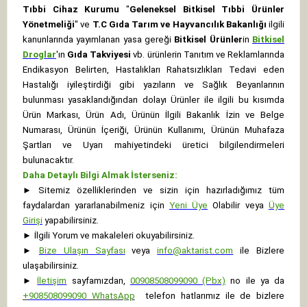
Tıbbi Cihaz Kurumu
"
Geleneksel Bitkisel Tıbbi Ürünler
Yönetmeliği
" ve
T.C Gıda Tarım ve Hayvancılık Bakanlığı
ilgili
kanunlarında yayımlanan yasa gereği
Bitkisel Ürünler
in
Bitkisel
Droglar
'ın
Gıda Takviyesi
vb. ürünlerin Tanıtım ve Reklamlarında
Endikasyon Belirten, Hastalıkları Rahatsızlıkları Tedavi eden
Hastalığı iyileştirdiği gibi yazıların ve Sağlık Beyanlarının
bulunması yasaklandığından dolayı Ürünler ile ilgili bu kısımda
Ürün Markası, Ürün Adı, Ürünün İlgili Bakanlık İzin ve Belge
Numarası, Ürünün İçeriği, Ürünün Kullanımı, Ürünün Muhafaza
Şartları ve Uyarı mahiyetindeki üretici bilgilendirmeleri
bulunacaktır.
Daha Detaylı Bilgi Almak İsterseniz:
►
Sitemiz özelliklerinden ve sizin için hazırladığımız tüm
faydalardan yararlanabilmeniz için
Yeni Üye
Olabilir veya
Üye
Girişi
yapabilirsiniz.
►
İlgili Yorum ve makaleleri okuyabilirsiniz.
►
Bize Ulaşın Sayfası
veya
info@aktarist.com
ile Bizlere
ulaşabilirsiniz.
►
İletişim
sayfamızdan,
00908508099090 (Pbx)
no ile ya da
+
908508099090
WhatsApp
telefon hatlarımız ile de bizlere