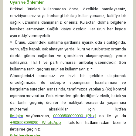
Uyarı ve Önlemler
Bitkisel ürünleri kullanmadan önce, özellikle hamileyseniz,
emziriyorsanız veya herhangi bir ilaç kullanıyorsanız, kalifiye bir
sağlık uzmanına danışmanızı öneririz. Kulaktan dolma bilgilerle
hareket etmeyiniz. Sağlık kişiye özeldir. Her ürün her kişide
aynı etkiyi vermeyebilir.
*
Ürünü, üzerindeki saklama şartlarına uyarak oda sıcaklığında,
serin, ağzı kapalı, ışık almayan yerde, kuru ve rutubetsiz ortamda
direkt güneş ışığından ve çocukların ulaşamayacağı yerde
saklayınız.
TETT ve parti numarası ambalaj üzerindedir. Son
kullanma tarihi geçmiş ürünleri kullanmayınız. *
Siparişlerinizi sorunsuz ve hızlı bir şekilde ulaştırmak
önceliğimizdir. Bu sebeple siparişinizin hazırlanması ve
kargolama süreçleri esnasında, tarafımızca yapılan 2 (iki) kontrol
aşaması mevcuttur. Fark etmeden gönderdiğimiz eksik, hatalı ya
da tarihi geçmiş ürünler ile nakliyat esnasında yaşanması
muhtemel aksaklıklar için lütfen
İletişim
sayfamızdan,
00908508099090 (Pbx)
no ile ya da
+
908508099090
WhatsApp
telefon hatlarımızdan
bizimle
iletişime geçiniz.
Bilgilendirmeler