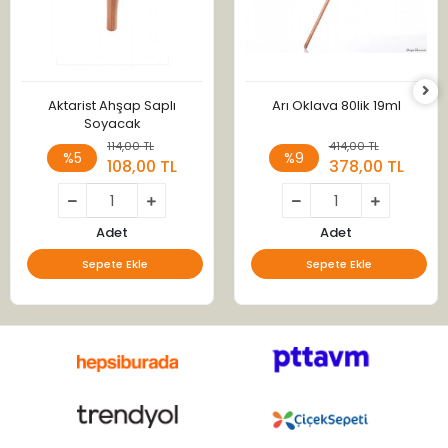
Aktarist Ahşap Saplı
Arı Oklava 80lik 19ml
Soyacak
114,00 TL
414,00 TL
%5
%9
108,00 TL
378,00 TL
Adet
Adet
Sepete Ekle
Sepete Ekle