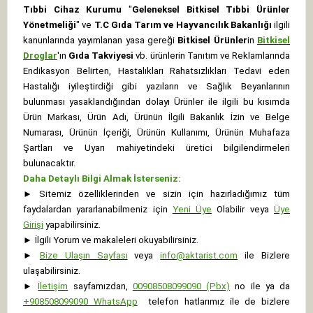
Tıbbi Cihaz Kurumu
"
Geleneksel Bitkisel Tıbbi Ürünler
Yönetmeliği
" ve
T.C Gıda Tarım ve Hayvancılık Bakanlığı
ilgili
kanunlarında yayımlanan yasa gereği
Bitkisel Ürünler
in
Bitkisel
Droglar
'ın
Gıda Takviyesi
vb. ürünlerin Tanıtım ve Reklamlarında
Endikasyon Belirten, Hastalıkları Rahatsızlıkları Tedavi eden
Hastalığı iyileştirdiği gibi yazıların ve Sağlık Beyanlarının
bulunması yasaklandığından dolayı Ürünler ile ilgili bu kısımda
Ürün Markası, Ürün Adı, Ürünün İlgili Bakanlık İzin ve Belge
Numarası, Ürünün İçeriği, Ürünün Kullanımı, Ürünün Muhafaza
Şartları ve Uyarı mahiyetindeki üretici bilgilendirmeleri
bulunacaktır.
Daha Detaylı Bilgi Almak İsterseniz:
►
Sitemiz özelliklerinden ve sizin için hazırladığımız tüm
faydalardan yararlanabilmeniz için
Yeni Üye
Olabilir veya
Üye
Girişi
yapabilirsiniz.
►
İlgili Yorum ve makaleleri okuyabilirsiniz.
►
Bize Ulaşın Sayfası
veya
info@aktarist.com
ile Bizlere
ulaşabilirsiniz.
►
İletişim
sayfamızdan,
00908508099090 (Pbx)
no ile ya da
+
908508099090
WhatsApp
telefon hatlarımız ile de bizlere