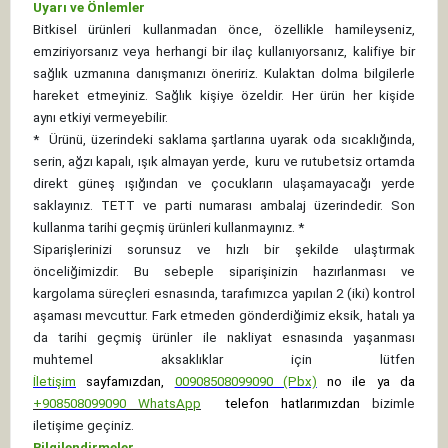
Uyarı ve Önlemler
Bitkisel ürünleri kullanmadan önce, özellikle hamileyseniz,
emziriyorsanız veya herhangi bir ilaç kullanıyorsanız, kalifiye bir
sağlık uzmanına danışmanızı öneririz. Kulaktan dolma bilgilerle
hareket etmeyiniz. Sağlık kişiye özeldir. Her ürün her kişide
aynı etkiyi vermeyebilir.
*
Ürünü, üzerindeki saklama şartlarına uyarak oda sıcaklığında,
serin, ağzı kapalı, ışık almayan yerde, kuru ve rutubetsiz ortamda
direkt güneş ışığından ve çocukların ulaşamayacağı yerde
saklayınız.
TETT ve parti numarası ambalaj üzerindedir. Son
kullanma tarihi geçmiş ürünleri kullanmayınız. *
Siparişlerinizi sorunsuz ve hızlı bir şekilde ulaştırmak
önceliğimizdir. Bu sebeple siparişinizin hazırlanması ve
kargolama süreçleri esnasında, tarafımızca yapılan 2 (iki) kontrol
aşaması mevcuttur. Fark etmeden gönderdiğimiz eksik, hatalı ya
da tarihi geçmiş ürünler ile nakliyat esnasında yaşanması
muhtemel aksaklıklar için lütfen
İletişim
sayfamızdan,
00908508099090 (Pbx)
no ile ya da
+
908508099090
WhatsApp
telefon hatlarımızdan
bizimle
iletişime geçiniz.
Bilgilendirmeler