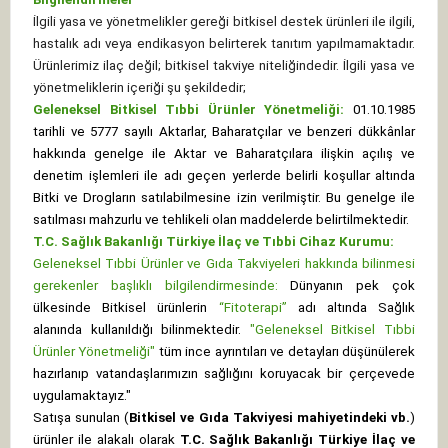
İlgili yasa ve yönetmelikler gereği bitkisel destek ürünleri ile ilgili,
hastalık adı veya endikasyon belirterek tanıtım yapılmamaktadır.
Ürünlerimiz ilaç değil; bitkisel takviye niteliğindedir. İlgili yasa ve
yönetmeliklerin içeriği şu şekildedir;
Geleneksel Bitkisel Tıbbi Ürünler Yönetmeliği:
01.10.1985
tarihli ve 5777 sayılı Aktarlar, Baharatçılar ve benzeri dükkânlar
hakkında genelge ile Aktar ve Baharatçılara ilişkin açılış ve
denetim işlemleri ile adı geçen yerlerde belirli koşullar altında
Bitki ve Drogların satılabilmesine izin verilmiştir. Bu genelge ile
satılması mahzurlu ve tehlikeli olan maddelerde belirtilmektedir.
T.C. Sağlık Bakanlığı Türkiye İlaç ve Tıbbi Cihaz Kurumu:
Geleneksel Tıbbi Ürünler ve Gıda Takviyeleri hakkında bilinmesi
gerekenler başlıklı bilgilendirmesinde:
Dünyanın pek çok
ülkesinde Bitkisel ürünlerin
“Fitoterapi”
adı altında Sağlık
alanında kullanıldığı bilinmektedir.
"Geleneksel Bitkisel Tıbbi
Ürünler Yönetmeliği"
tüm ince ayrıntıları ve detayları düşünülerek
hazırlanıp vatandaşlarımızın sağlığını koruyacak bir çerçevede
uygulamaktayız."
Satışa sunulan (
Bitkisel ve Gıda Takviyesi mahiyetindeki vb.
)
ürünler ile alakalı olarak
T.C. Sağlık Bakanlığı Türkiye İlaç ve