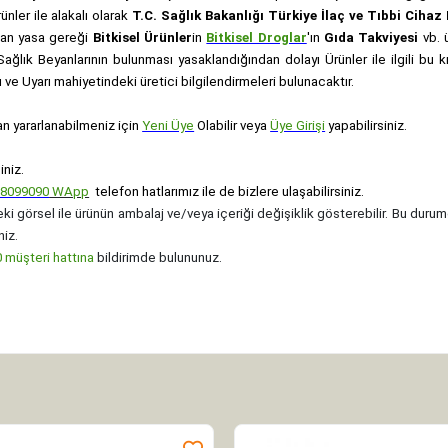
rünler ile alakalı olarak
T.C. Sağlık Bakanlığı Türkiye İlaç ve Tıbbi Ciha
anan yasa gereği
Bitkisel Ürünler
in
Bitkisel Droglar
'ın
Gıda Takviyesi
vb. ü
e Sağlık Beyanlarının bulunması yasaklandığından dolayı Ürünler ile ilgili bu
ve Uyarı mahiyetindeki üretici bilgilendirmeleri bulunacaktır.
an yararlanabilmeniz için
Yeni Üye
Olabilir veya
Üye Girişi
yapabilirsiniz.
iniz.
08099090
WApp
telefon hatlarımız ile de bizlere ulaşabilirsiniz.
ki görsel ile ürünün ambalaj ve/veya içeriği değişiklik gösterebilir. Bu durum
niz.
müşteri hattına
bildirimde bulununuz.