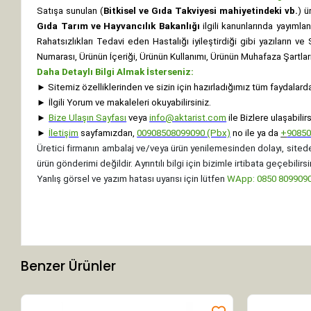
Satışa sunulan (
Bitkisel ve Gıda Takviyesi mahiyetindeki vb.
) ü
Gıda Tarım ve Hayvancılık Bakanlığı
ilgili kanunlarında yayıml
Rahatsızlıkları Tedavi eden Hastalığı iyileştirdiği gibi yazıların v
Numarası, Ürünün İçeriği, Ürünün Kullanımı, Ürünün Muhafaza Şartları 
Daha Detaylı Bilgi Almak İsterseniz:
►
Sitemiz özelliklerinden ve sizin için hazırladığımız tüm faydalard
►
İlgili Yorum ve makaleleri okuyabilirsiniz.
►
Bize Ulaşın Sayfası
veya
info@aktarist.com
ile Bizlere ulaşabilirs
►
İletişim
sayfamızdan,
00908508099090 (Pbx)
no ile ya da
+
9085
Üretici firmanın ambalaj ve/veya ürün yenilemesinden dolayı, sitede
ürün gönderimi değildir. Ayrıntılı bilgi için bizimle irtibata geçebilirsi
Yanlış görsel ve yazım hatası uyarısı için lütfen
WApp: 0850 8099090 
Benzer Ürünler