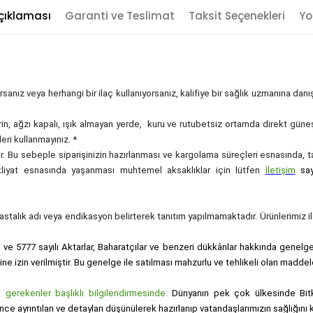
çıklaması
Garanti ve Teslimat
Taksit Seçenekleri
Yo
sanız veya herhangi bir ilaç kullanıyorsanız, kalifiye bir sağlık uzmanına dan
rin, ağzı kapalı, ışık almayan yerde, kuru ve rutubetsiz ortamda direkt güne
eri kullanmayınız. *
zdir. Bu sebeple siparişinizin hazırlanması ve kargolama süreçleri esnasında,
akliyat esnasında yaşanması muhtemel aksaklıklar için lütfen
İletişim
sa
, hastalık adı veya endikasyon belirterek tanıtım yapılmamaktadır. Ürünlerimiz ila
i ve 5777 sayılı Aktarlar, Baharatçılar ve benzeri dükkânlar hakkında genelge i
sine izin verilmiştir. Bu genelge ile satılması mahzurlu ve tehlikeli olan maddel
gerekenler başlıklı bilgilendirmesinde:
Dünyanın pek çok ülkesinde Bitk
nce ayrıntıları ve detayları düşünülerek hazırlanıp vatandaşlarımızın sağlığı