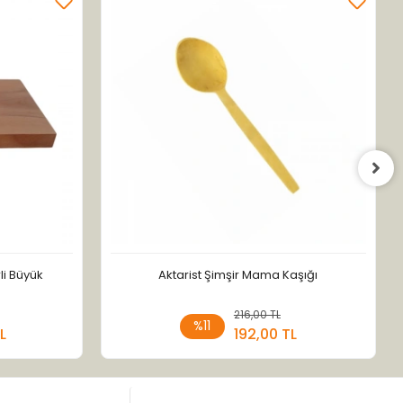
li Büyük
Aktarist Şimşir Mama Kaşığı
 Ekle
216,00 TL
Sepete Ekle
%11
L
192,00 TL
Adet