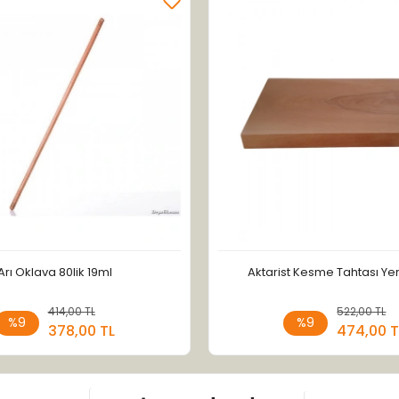
Arı Oklava 80lik 19ml
Aktarist Kesme Tahtası Yer
414,00 TL
Sepete Ekle
522,00 TL
Sepete
%9
%9
378,00 TL
474,00 T
Adet
Adet