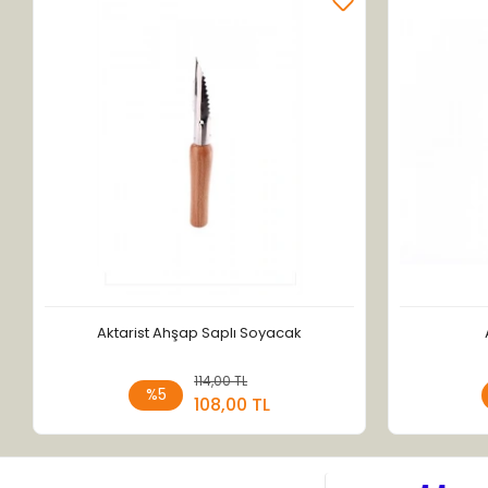
Aktarist Ahşap Saplı Soyacak
114,00 TL
Sepete Ekle
%5
108,00 TL
Adet