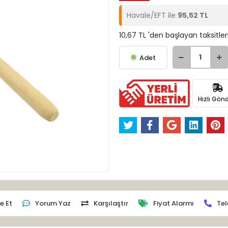
Havale/EFT ile
95,52 TL
10,67 TL 'den başlayan taksitler
Adet
Hızlı Gönd
e Et
Yorum Yaz
Karşılaştır
Fiyat Alarmı
Tel