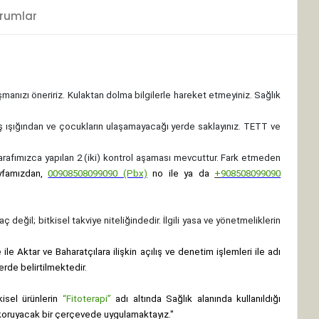
rumlar
ışmanızı öneririz. Kulaktan dolma bilgilerle hareket etmeyiniz. Sağlık
ş ışığından ve çocukların ulaşamayacağı yerde saklayınız.
TETT ve
 tarafımızca yapılan 2 (iki) kontrol aşaması mevcuttur. Fark etmeden
yfamızdan,
00908508099090 (Pbx)
no ile ya da
+
908508099090
ç değil; bitkisel takviye niteliğindedir. İlgili yasa ve yönetmeliklerin
le Aktar ve Baharatçılara ilişkin açılış ve denetim işlemleri ile adı
erde belirtilmektedir.
isel ürünlerin
“Fitoterapi”
adı altında Sağlık alanında kullanıldığı
nı koruyacak bir çerçevede uygulamaktayız."