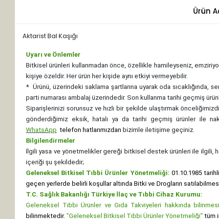
Ürün A
Aktarist Bal Kaşığı
Uyarı ve Önlemler
Bitkisel ürünleri kullanmadan önce, özellikle hamileyseniz, emziriyor
kişiye özeldir. Her ürün her kişide aynı etkiyi vermeyebilir.
*
Ürünü, üzerindeki saklama şartlarına uyarak oda sıcaklığında, se
parti numarası ambalaj üzerindedir. Son kullanma tarihi geçmiş ürünl
Siparişlerinizi sorunsuz ve hızlı bir şekilde ulaştırmak önceliğimi
gönderdiğimiz eksik, hatalı ya da tarihi geçmiş ürünler ile n
WhatsApp
telefon hatlarımızdan
bizimle iletişime geçiniz.
Bilgilendirmeler
İlgili yasa ve yönetmelikler gereği bitkisel destek ürünleri ile ilgili
içeriği şu şekildedir;
Geleneksel Bitkisel Tıbbi Ürünler Yönetmeliği:
01.10.1985 tarihl
geçen yerlerde belirli koşullar altında Bitki ve Drogların satılabilme
T.C. Sağlık Bakanlığı Türkiye İlaç ve Tıbbi Cihaz Kurumu:
Geleneksel Tıbbi Ürünler ve Gıda Takviyeleri hakkında bilinmesi 
bilinmektedir.
"Geleneksel Bitkisel Tıbbi Ürünler Yönetmeliği"
tüm i