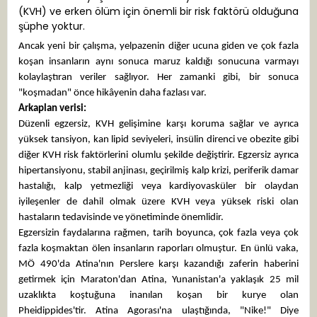
(KVH) ve erken ölüm için önemli bir risk faktörü olduğuna
şüphe yoktur.
Ancak yeni bir çalışma, yelpazenin diğer ucuna giden ve çok fazla
koşan insanların aynı sonuca maruz kaldığı sonucuna varmayı
kolaylaştıran veriler sağlıyor. Her zamanki gibi, bir sonuca
"koşmadan" önce hikâyenin daha fazlası var.
Arkaplan verisi:
Düzenli egzersiz, KVH gelişimine karşı koruma sağlar ve ayrıca
yüksek tansiyon, kan lipid seviyeleri, insülin direnci ve obezite gibi
diğer KVH risk faktörlerini olumlu şekilde değiştirir. Egzersiz ayrıca
hipertansiyonu, stabil anjinası, geçirilmiş kalp krizi, periferik damar
hastalığı, kalp yetmezliği veya kardiyovasküler bir olaydan
iyileşenler de dahil olmak üzere KVH veya yüksek riski olan
hastaların tedavisinde ve yönetiminde önemlidir.
Egzersizin faydalarına rağmen, tarih boyunca, çok fazla veya çok
fazla koşmaktan ölen insanların raporları olmuştur. En ünlü vaka,
MÖ 490'da Atina'nın Perslere karşı kazandığı zaferin haberini
getirmek için Maraton'dan Atina, Yunanistan'a yaklaşık 25 mil
uzaklıkta koştuğuna inanılan koşan bir kurye olan
Pheidippides'tir. Atina Agorası'na ulaştığında, "Nike!" Diye