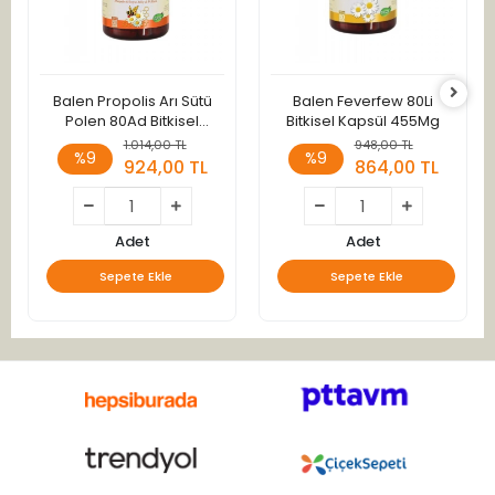
Balen Propolis Arı Sütü
Balen Feverfew 80Li
Polen 80Ad Bitkisel
Bitkisel Kapsül 455Mg
Kapsül 375Mg
1.014,00 TL
948,00 TL
%9
%9
924,00 TL
864,00 TL
Adet
Adet
Sepete Ekle
Sepete Ekle