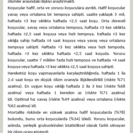
ölümler arasındaki ilişkiyi araştırmaktı.
Koşucular hafif, orta ve yorucu koşuculara ayrıldı. Hafif koşucular
yavaş veya ortalama bir tempoya sahipti, saatte yaklaşık 5 mil,
haftada ≤3 kez sıklıkta haftada <2,5 saat koşu. Orta dereceli
koşucular, yavaş veya ortalama tempoya, haftada ≤3 kez sıklıkta
haftada ≥2,5 saat koşuya veya hızlı tempoya, haftada ≤3 kez
sıklığa sahip haftada ≤4 saat koşuya veya yavaş veya ortalama
tempoya sahipti. Haftada >3 kez sıklıkta veya hızlı tempoda,
haftada >3 kez sıklıkta haftada <2,5 saat koşuda. Yorucu
koşucular, saatte 7 milden fazla hızlı tempoya ve haftada >4 saat
koşuya veya haftada >3 kez sıklıkta ≥2,5 saat koşuya sahipti.
Hareketsiz koşu yapmayanlarla karşılaştırıldığında, haftada 1 ila
2.4 saat koşu en düşük ölüm oranıyla ilişkilendirildi (riskte %71
azalma). En uygun koşu sıklığı haftada 2 ila 3 kez (riskte %68
azalma) veya haftada 1 kereden az (riskte %71 azalma)
idi. Optimal hız yavaş (riskte %49 azalma) veya ortalama (riskte
%62 azalma) idi.
Mortalite riskinde en yüksek azalma hafif koşucularda (%78)
bulundu, bunu orta koşucularda (%34) izledi. Yorucu koşucular,
aslında, yerleşik grubunkinden istatistiksel olarak farklı olmayan
bir ölüm oranı gösterdi.