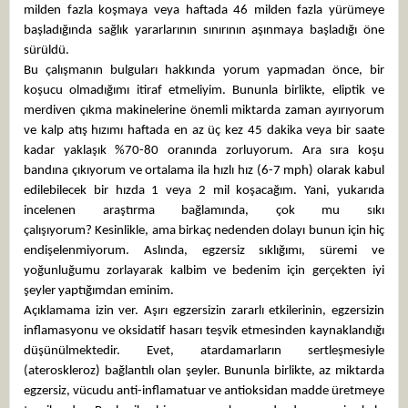
milden fazla koşmaya veya haftada 46 milden fazla yürümeye
başladığında sağlık yararlarının sınırının aşınmaya başladığı öne
sürüldü.
Bu çalışmanın bulguları hakkında yorum yapmadan önce, bir
koşucu olmadığımı itiraf etmeliyim. Bununla birlikte, eliptik ve
merdiven çıkma makinelerine önemli miktarda zaman ayırıyorum
ve kalp atış hızımı haftada en az üç kez 45 dakika veya bir saate
kadar yaklaşık %70-80 oranında zorluyorum. Ara sıra koşu
bandına çıkıyorum ve ortalama ila hızlı hız (6-7 mph) olarak kabul
edilebilecek bir hızda 1 veya 2 mil koşacağım. Yani, yukarıda
incelenen araştırma bağlamında, çok mu sıkı
çalışıyorum? Kesinlikle, ama birkaç nedenden dolayı bunun için hiç
endişelenmiyorum. Aslında, egzersiz sıklığımı, süremi ve
yoğunluğumu zorlayarak kalbim ve bedenim için gerçekten iyi
şeyler yaptığımdan eminim.
Açıklamama izin ver. Aşırı egzersizin zararlı etkilerinin, egzersizin
inflamasyonu ve oksidatif hasarı teşvik etmesinden kaynaklandığı
düşünülmektedir. Evet, atardamarların sertleşmesiyle
(ateroskleroz) bağlantılı olan şeyler. Bununla birlikte, az miktarda
egzersiz, vücudu anti-inflamatuar ve antioksidan madde üretmeye