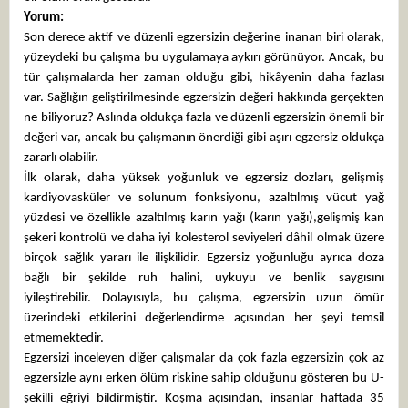
Yorum:
Son derece aktif ve düzenli egzersizin değerine inanan biri olarak,
yüzeydeki bu çalışma bu uygulamaya aykırı görünüyor. Ancak, bu
tür çalışmalarda her zaman olduğu gibi, hikâyenin daha fazlası
var. Sağlığın geliştirilmesinde egzersizin değeri hakkında gerçekten
ne biliyoruz? Aslında oldukça fazla ve düzenli egzersizin önemli bir
değeri var, ancak bu çalışmanın önerdiği gibi aşırı egzersiz oldukça
zararlı olabilir.
İlk olarak, daha yüksek yoğunluk ve egzersiz dozları, gelişmiş
kardiyovasküler ve solunum fonksiyonu, azaltılmış vücut yağ
yüzdesi ve özellikle azaltılmış karın yağı (karın yağı),gelişmiş kan
şekeri kontrolü ve daha iyi kolesterol seviyeleri dâhil olmak üzere
birçok sağlık yararı ile ilişkilidir. Egzersiz yoğunluğu ayrıca doza
bağlı bir şekilde ruh halini, uykuyu ve benlik saygısını
iyileştirebilir. Dolayısıyla, bu çalışma, egzersizin uzun ömür
üzerindeki etkilerini değerlendirme açısından her şeyi temsil
etmemektedir.
Egzersizi inceleyen diğer çalışmalar da çok fazla egzersizin çok az
egzersizle aynı erken ölüm riskine sahip olduğunu gösteren bu U-
şekilli eğriyi bildirmiştir. Koşma açısından, insanlar haftada 35