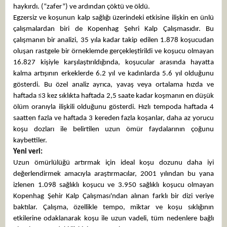
haykırdı. (“zafer”) ve ardından çöktü ve öldü.
Egzersiz ve koşunun kalp sağlığı üzerindeki etkisine ilişkin en ünlü
çalışmalardan biri de Kopenhag Şehri Kalp Çalışmasıdır. Bu
çalışmanın bir analizi, 35 yıla kadar takip edilen 1.878 koşucudan
oluşan rastgele bir örneklemde gerçekleştirildi ve koşucu olmayan
16.827 kişiyle karşılaştırıldığında, koşucular arasında hayatta
kalma artışının erkeklerde 6.2 yıl ve kadınlarda 5.6 yıl olduğunu
gösterdi. Bu özel analiz ayrıca, yavaş veya ortalama hızda ve
haftada ≤3 kez sıklıkta haftada 2,5 saate kadar koşmanın en düşük
ölüm oranıyla ilişkili olduğunu gösterdi. Hızlı tempoda haftada 4
saatten fazla ve haftada 3 kereden fazla koşanlar, daha az yorucu
koşu dozları ile belirtilen uzun ömür faydalarının çoğunu
kaybettiler.
Yeni veri:
Uzun ömürlülüğü artırmak için ideal koşu dozunu daha iyi
değerlendirmek amacıyla araştırmacılar, 2001 yılından bu yana
izlenen 1.098 sağlıklı koşucu ve 3.950 sağlıklı koşucu olmayan
Kopenhag Şehir Kalp Çalışması'ndan alınan farklı bir dizi veriye
baktılar. Çalışma, özellikle tempo, miktar ve koşu sıklığının
etkilerine odaklanarak koşu ile uzun vadeli, tüm nedenlere bağlı