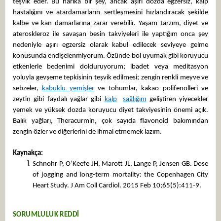
teşvik eder. Bu harika bir şey, ancak aşırı dozda egzersiz, kalp
hastalığını ve atardamarların sertleşmesini hızlandıracak şekilde
kalbe ve kan damarlarına zarar verebilir. Yaşam tarzım, diyet ve
ateroskleroz ile savaşan besin takviyeleri ile yaptığım onca şey
nedeniyle aşırı egzersiz olarak kabul edilecek seviyeye gelme
konusunda endişelenmiyorum. Özünde bol uyumak gibi koruyucu
etkenlerle bedenimi dolduruyorum; ibadet veya meditasyon
yoluyla gevşeme tepkisinin teşvik edilmesi; zengin renkli meyve ve
sebzeler,
kabuklu yemişler
ve tohumlar, kakao polifenolleri ve
zeytin gibi faydalı yağlar gibi
kalp
sağlığını
geliştiren yiyecekler
yemek ve yüksek dozda koruyucu diyet takviyesinin önemi açık.
Balık yağları, Theracurmin, çok sayıda flavonoid bakımından
zengin özler ve diğerlerini de ihmal etmemek lazım.
Kaynakça:
Schnohr P, O’Keefe JH, Marott JL, Lange P, Jensen GB. Dose
of jogging and long-term mortality: the Copenhagen City
Heart Study. J Am Coll Cardiol. 2015 Feb 10;65(5):411-9.
SORUMLULUK REDDİ