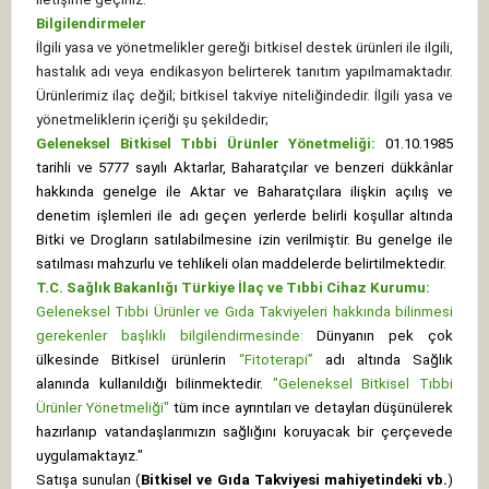
Bilgilendirmeler
İlgili yasa ve yönetmelikler gereği bitkisel destek ürünleri ile ilgili,
hastalık adı veya endikasyon belirterek tanıtım yapılmamaktadır.
Ürünlerimiz ilaç değil; bitkisel takviye niteliğindedir. İlgili yasa ve
yönetmeliklerin içeriği şu şekildedir;
Geleneksel Bitkisel Tıbbi Ürünler Yönetmeliği:
01.10.1985
tarihli ve 5777 sayılı Aktarlar, Baharatçılar ve benzeri dükkânlar
hakkında genelge ile Aktar ve Baharatçılara ilişkin açılış ve
denetim işlemleri ile adı geçen yerlerde belirli koşullar altında
Bitki ve Drogların satılabilmesine izin verilmiştir. Bu genelge ile
satılması mahzurlu ve tehlikeli olan maddelerde belirtilmektedir.
T.C. Sağlık Bakanlığı Türkiye İlaç ve Tıbbi Cihaz Kurumu:
Geleneksel Tıbbi Ürünler ve Gıda Takviyeleri hakkında bilinmesi
gerekenler başlıklı bilgilendirmesinde:
Dünyanın pek çok
ülkesinde Bitkisel ürünlerin
“Fitoterapi”
adı altında Sağlık
alanında kullanıldığı bilinmektedir.
"Geleneksel Bitkisel Tıbbi
Ürünler Yönetmeliği"
tüm ince ayrıntıları ve detayları düşünülerek
hazırlanıp vatandaşlarımızın sağlığını koruyacak bir çerçevede
uygulamaktayız."
Satışa sunulan (
Bitkisel ve Gıda Takviyesi mahiyetindeki vb.
)