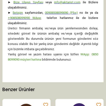
►
Bize Ulaşın Sayfası
veya
info@aktarist.com
ile Bizlere
ulaşabilirsiniz.
►
İletişim
sayfamızdan,
00908508099090 (Pbx)
no ile ya da
+
908508099090
WApp
telefon hatlarımız ile de bizlere
ulaşabilirsiniz.
Üretici firmanın ambalaj ve/veya ürün yenilemesinden dolayı,
sitedeki görsel ile ürünün ambalaj ve/veya içeriği değişiklik
gösterebilir. Bu durumda ürünün yeni formunun gönderimi söz
konusu olabilir. Bu bir yanlış ürün gönderimi değildir. Ayrıntılı bilgi
için bizimle irtibata geçebilirsiniz.
Yanlış görsel ve yazım hatası uyarısı için lütfen
WApp: 0850
8099090 müşteri hattına
bildirimde bulununuz.
Benzer Ürünler