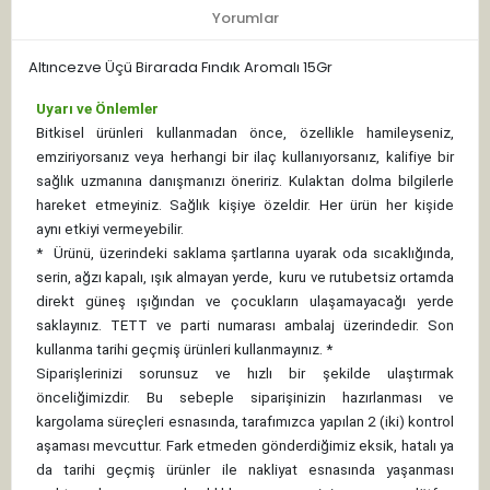
Yorumlar
Altıncezve Üçü Birarada Fındık Aromalı 15Gr
Uyarı ve Önlemler
Bitkisel ürünleri kullanmadan önce, özellikle hamileyseniz,
emziriyorsanız veya herhangi bir ilaç kullanıyorsanız, kalifiye bir
sağlık uzmanına danışmanızı öneririz. Kulaktan dolma bilgilerle
hareket etmeyiniz. Sağlık kişiye özeldir. Her ürün her kişide
aynı etkiyi vermeyebilir.
*
Ürünü, üzerindeki saklama şartlarına uyarak oda sıcaklığında,
serin, ağzı kapalı, ışık almayan yerde, kuru ve rutubetsiz ortamda
direkt güneş ışığından ve çocukların ulaşamayacağı yerde
saklayınız.
TETT ve parti numarası ambalaj üzerindedir. Son
kullanma tarihi geçmiş ürünleri kullanmayınız. *
Siparişlerinizi sorunsuz ve hızlı bir şekilde ulaştırmak
önceliğimizdir. Bu sebeple siparişinizin hazırlanması ve
kargolama süreçleri esnasında, tarafımızca yapılan 2 (iki) kontrol
aşaması mevcuttur. Fark etmeden gönderdiğimiz eksik, hatalı ya
da tarihi geçmiş ürünler ile nakliyat esnasında yaşanması