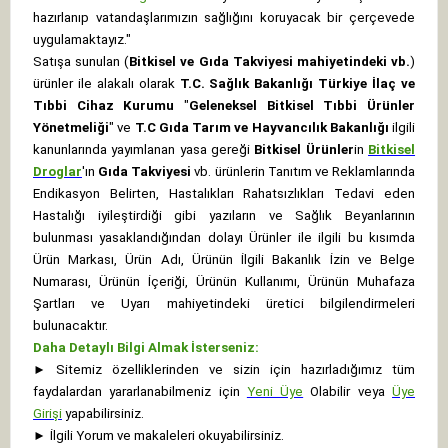
hazırlanıp vatandaşlarımızın sağlığını koruyacak bir çerçevede
uygulamaktayız."
Satışa sunulan (
Bitkisel ve Gıda Takviyesi mahiyetindeki vb.
)
ürünler ile alakalı olarak
T.C. Sağlık Bakanlığı Türkiye İlaç ve
Tıbbi Cihaz Kurumu
"
Geleneksel Bitkisel Tıbbi Ürünler
Yönetmeliği
" ve
T.C Gıda Tarım ve Hayvancılık Bakanlığı
ilgili
kanunlarında yayımlanan yasa gereği
Bitkisel Ürünler
in
Bitkisel
Droglar
'ın
Gıda Takviyesi
vb. ürünlerin Tanıtım ve Reklamlarında
Endikasyon Belirten, Hastalıkları Rahatsızlıkları Tedavi eden
Hastalığı iyileştirdiği gibi yazıların ve Sağlık Beyanlarının
bulunması yasaklandığından dolayı Ürünler ile ilgili bu kısımda
Ürün Markası, Ürün Adı, Ürünün İlgili Bakanlık İzin ve Belge
Numarası, Ürünün İçeriği, Ürünün Kullanımı, Ürünün Muhafaza
Şartları ve Uyarı mahiyetindeki üretici bilgilendirmeleri
bulunacaktır.
Daha Detaylı Bilgi Almak İsterseniz:
►
Sitemiz özelliklerinden ve sizin için hazırladığımız tüm
faydalardan yararlanabilmeniz için
Yeni Üye
Olabilir veya
Üye
Girişi
yapabilirsiniz.
►
İlgili Yorum ve makaleleri okuyabilirsiniz.