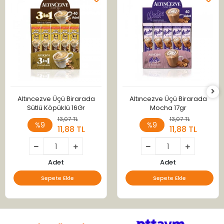
Altıncezve Üçü Birarada
Altıncezve Üçü Birarada
Sütlü Köpüklü 16Gr
Mocha 17gr
13,07 TL
13,07 TL
%9
%9
11,88 TL
11,88 TL
Adet
Adet
Sepete Ekle
Sepete Ekle