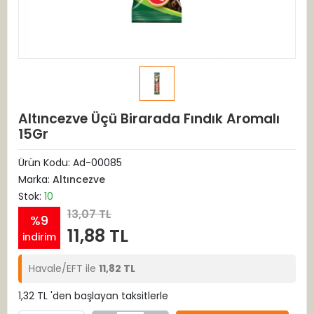
Altıncezve Üçü Birarada Fındık Aromalı
15Gr
Ürün Kodu:
Ad-00085
Marka:
Altıncezve
Stok:
10
13,07 TL
%9
11,88 TL
indirim
Havale/EFT ile
11,82 TL
1,32 TL 'den başlayan taksitlerle