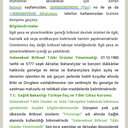
muhtemel aksaklıklar için lütfen
İletişim
sayfamızdan,
00908508099090 (Pbx)
no ile ya da
+
908508099090
WhatsApp
telefon hatlarımızdan
bizimle
iletişime geçiniz.
Bilgilendirmeler
İlgili yasa ve yönetmelikler gereği bitkisel destek ürünleri ile ilgili,
hastalık adı veya endikasyon belirterek tanıtım yapılmamaktadır.
Ürünlerimiz ilaç değil; bitkisel takviye niteliğindedir. İlgili yasa ve
yönetmeliklerin içeriği şu şekildedir;
Geleneksel Bitkisel Tıbbi Ürünler Yönetmeliği:
01.10.1985
tarihli ve 5777 sayılı Aktarlar, Baharatçılar ve benzeri dükkânlar
hakkında genelge ile Aktar ve Baharatçılara ilişkin açılış ve
denetim işlemleri ile adı geçen yerlerde belirli koşullar altında
Bitki ve Drogların satılabilmesine izin verilmiştir. Bu genelge ile
satılması mahzurlu ve tehlikeli olan maddelerde belirtilmektedir.
T.C. Sağlık Bakanlığı Türkiye İlaç ve Tıbbi Cihaz Kurumu:
Geleneksel Tıbbi Ürünler ve Gıda Takviyeleri hakkında bilinmesi
gerekenler başlıklı bilgilendirmesinde:
Dünyanın pek çok
ülkesinde Bitkisel ürünlerin
“Fitoterapi”
adı altında Sağlık
alanında kullanıldığı bilinmektedir.
"Geleneksel Bitkisel Tıbbi
Ürünler Yönetmeliği"
tüm ince ayrıntıları ve detayları düşünülerek