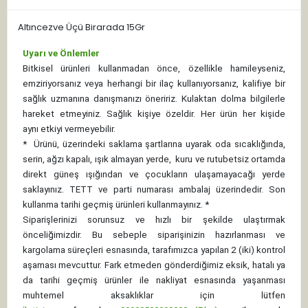
Altıncezve Üçü Birarada 15Gr
Uyarı ve Önlemler
Bitkisel ürünleri kullanmadan önce, özellikle hamileyseniz,
emziriyorsanız veya herhangi bir ilaç kullanıyorsanız, kalifiye bir
sağlık uzmanına danışmanızı öneririz. Kulaktan dolma bilgilerle
hareket etmeyiniz. Sağlık kişiye özeldir. Her ürün her kişide
aynı etkiyi vermeyebilir.
*
Ürünü, üzerindeki saklama şartlarına uyarak oda sıcaklığında,
serin, ağzı kapalı, ışık almayan yerde, kuru ve rutubetsiz ortamda
direkt güneş ışığından ve çocukların ulaşamayacağı yerde
saklayınız.
TETT ve parti numarası ambalaj üzerindedir. Son
kullanma tarihi geçmiş ürünleri kullanmayınız. *
Siparişlerinizi sorunsuz ve hızlı bir şekilde ulaştırmak
önceliğimizdir. Bu sebeple siparişinizin hazırlanması ve
kargolama süreçleri esnasında, tarafımızca yapılan 2 (iki) kontrol
aşaması mevcuttur. Fark etmeden gönderdiğimiz eksik, hatalı ya
da tarihi geçmiş ürünler ile nakliyat esnasında yaşanması
muhtemel aksaklıklar için lütfen