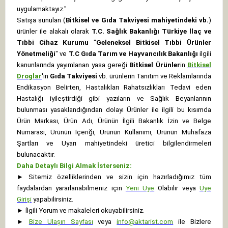
uygulamaktayız."
Satışa sunulan (
Bitkisel ve Gıda Takviyesi mahiyetindeki vb.
)
ürünler ile alakalı olarak
T.C. Sağlık Bakanlığı Türkiye İlaç ve
Tıbbi Cihaz Kurumu
"
Geleneksel Bitkisel Tıbbi Ürünler
Yönetmeliği
" ve
T.C Gıda Tarım ve Hayvancılık Bakanlığı
ilgili
kanunlarında yayımlanan yasa gereği
Bitkisel Ürünler
in
Bitkisel
Droglar
'ın
Gıda Takviyesi
vb. ürünlerin Tanıtım ve Reklamlarında
Endikasyon Belirten, Hastalıkları Rahatsızlıkları Tedavi eden
Hastalığı iyileştirdiği gibi yazıların ve Sağlık Beyanlarının
bulunması yasaklandığından dolayı Ürünler ile ilgili bu kısımda
Ürün Markası, Ürün Adı, Ürünün İlgili Bakanlık İzin ve Belge
Numarası, Ürünün İçeriği, Ürünün Kullanımı, Ürünün Muhafaza
Şartları ve Uyarı mahiyetindeki üretici bilgilendirmeleri
bulunacaktır.
Daha Detaylı Bilgi Almak İsterseniz:
►
Sitemiz özelliklerinden ve sizin için hazırladığımız tüm
faydalardan yararlanabilmeniz için
Yeni Üye
Olabilir veya
Üye
Girişi
yapabilirsiniz.
►
İlgili Yorum ve makaleleri okuyabilirsiniz.
►
Bize Ulaşın Sayfası
veya
info@aktarist.com
ile Bizlere