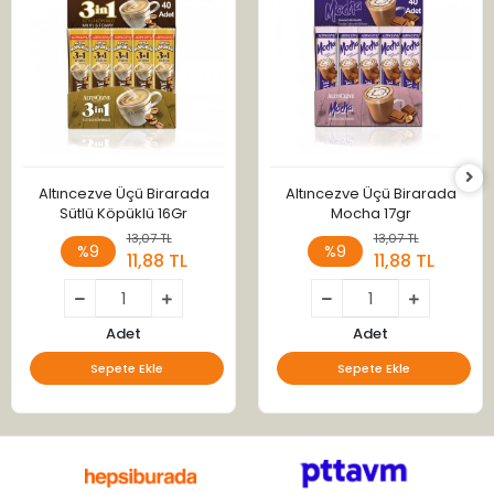
Altıncezve Üçü Birarada
Altıncezve Üçü Birarada
Sütlü Köpüklü 16Gr
Mocha 17gr
13,07 TL
13,07 TL
%9
%9
11,88 TL
11,88 TL
Adet
Adet
Sepete Ekle
Sepete Ekle