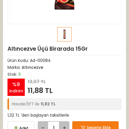
Altıncezve Üçü Birarada 15Gr
Ürün Kodu:
Ad-00084
Marka:
Altıncezve
Stok:
9
13,07 TL
%9
11,88 TL
indirim
Havale/EFT ile
11,82 TL
1,32 TL 'den başlayan taksitlerle
Sepete Ekle
Adet