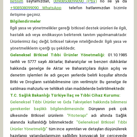
İletişim
sayfamızdan,
00908508099090 (Pbx)
no ile ya da
+
908508099090
WhatsApp
telefon hatlarımızdan
bizimle
iletişime geçiniz.
Bilgilendirmeler
İlgili yasa ve yönetmelikler gereği bitkisel destek ürünleri ile ilgili,
hastalık adı veya endikasyon belirterek tanıtım yapılmamaktadır.
Ürünlerimiz ilaç değil; bitkisel takviye niteliğindedir. İlgili yasa ve
yönetmeliklerin içeriği şu şekildedir;
Geleneksel Bitkisel Tıbbi Ürünler Yönetmeliği:
01.10.1985
tarihli ve 5777 sayılı Aktarlar, Baharatçılar ve benzeri dükkânlar
hakkında genelge ile Aktar ve Baharatçılara ilişkin açılış ve
denetim işlemleri ile adı geçen yerlerde belirli koşullar altında
Bitki ve Drogların satılabilmesine izin verilmiştir. Bu genelge ile
satılması mahzurlu ve tehlikeli olan maddelerde belirtilmektedir.
T.C. Sağlık Bakanlığı Türkiye İlaç ve Tıbbi Cihaz Kurumu:
Geleneksel Tıbbi Ürünler ve Gıda Takviyeleri hakkında bilinmesi
gerekenler başlıklı bilgilendirmesinde:
Dünyanın pek çok
ülkesinde Bitkisel ürünlerin
“Fitoterapi”
adı altında Sağlık
alanında kullanıldığı bilinmektedir.
"Geleneksel Bitkisel Tıbbi
Ürünler Yönetmeliği"
tüm ince ayrıntıları ve detayları düşünülerek
hazırlanıp vatandaşlarımızın sağlığını koruyacak bir çerçevede