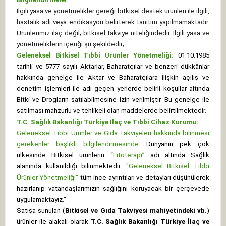
İlgili yasa ve yönetmelikler gereği bitkisel destek ürünleri ile ilgili,
hastalık adı veya endikasyon belirterek tanıtım yapılmamaktadır.
Ürünlerimiz ilaç değil; bitkisel takviye niteliğindedir. İlgili yasa ve
yönetmeliklerin içeriği şu şekildedir;
Geleneksel Bitkisel Tıbbi Ürünler Yönetmeliği:
01.10.1985
tarihli ve 5777 sayılı Aktarlar, Baharatçılar ve benzeri dükkânlar
hakkında genelge ile Aktar ve Baharatçılara ilişkin açılış ve
denetim işlemleri ile adı geçen yerlerde belirli koşullar altında
Bitki ve Drogların satılabilmesine izin verilmiştir. Bu genelge ile
satılması mahzurlu ve tehlikeli olan maddelerde belirtilmektedir.
T.C. Sağlık Bakanlığı Türkiye İlaç ve Tıbbi Cihaz Kurumu:
Geleneksel Tıbbi Ürünler ve Gıda Takviyeleri hakkında bilinmesi
gerekenler başlıklı bilgilendirmesinde:
Dünyanın pek çok
ülkesinde Bitkisel ürünlerin
“Fitoterapi”
adı altında Sağlık
alanında kullanıldığı bilinmektedir.
"Geleneksel Bitkisel Tıbbi
Ürünler Yönetmeliği"
tüm ince ayrıntıları ve detayları düşünülerek
hazırlanıp vatandaşlarımızın sağlığını koruyacak bir çerçevede
uygulamaktayız."
Satışa sunulan (
Bitkisel ve Gıda Takviyesi mahiyetindeki vb.
)
ürünler ile alakalı olarak
T.C. Sağlık Bakanlığı Türkiye İlaç ve