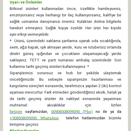
Uyarı ve Önlemler
Bitkisel ürünleri kullanmadan önce, özellikle hamileyseniz,
emziriyorsanız veya herhangi bir ilaç kullanıyorsanız, kalifiye bir
sağlık uzmanına danışmanızı öneririz. Kulaktan dolma bilgilerle
hareket etmeyiniz. Sağlık kişiye özeldir. Her ürün her kişide
aynı etkiyi vermeyebilir.
*
Ürünü, üzerindeki saklama şartlarına uyarak oda sıcaklığında,
serin, ağzı kapalı, ışık almayan yerde, kuru ve rutubetsiz ortamda
direkt güneş ışığından ve çocukların ulaşamayacağı yerde
saklayınız.
TETT ve parti numarası ambalaj üzerindedir. Son
kullanma tarihi geçmiş ürünleri kullanmayınız. *
Siparişlerinizi sorunsuz ve hızlı bir şekilde ulaştırmak
önceliğimizdir. Bu sebeple siparişinizin hazırlanması ve
kargolama süreçleri esnasında, tarafımızca yapılan 2 (iki) kontrol
aşaması mevcuttur. Fark etmeden gönderdiğimiz eksik, hatalı ya
da tarihi geçmiş ürünler ile nakliyat esnasında yaşanması
muhtemel aksaklıklar için lütfen
İletişim
sayfamızdan,
00908508099090 (Pbx)
no ile ya da
+
908508099090
WhatsApp
telefon hatlarımızdan
bizimle
iletişime geçiniz.
Bilgilendirmeler