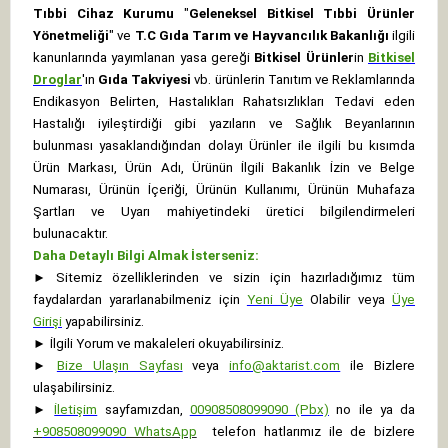
Tıbbi Cihaz Kurumu
"
Geleneksel Bitkisel Tıbbi Ürünler
Yönetmeliği
" ve
T.C Gıda Tarım ve Hayvancılık Bakanlığı
ilgili
kanunlarında yayımlanan yasa gereği
Bitkisel Ürünler
in
Bitkisel
Droglar
'ın
Gıda Takviyesi
vb. ürünlerin Tanıtım ve Reklamlarında
Endikasyon Belirten, Hastalıkları Rahatsızlıkları Tedavi eden
Hastalığı iyileştirdiği gibi yazıların ve Sağlık Beyanlarının
bulunması yasaklandığından dolayı Ürünler ile ilgili bu kısımda
Ürün Markası, Ürün Adı, Ürünün İlgili Bakanlık İzin ve Belge
Numarası, Ürünün İçeriği, Ürünün Kullanımı, Ürünün Muhafaza
Şartları ve Uyarı mahiyetindeki üretici bilgilendirmeleri
bulunacaktır.
Daha Detaylı Bilgi Almak İsterseniz:
►
Sitemiz özelliklerinden ve sizin için hazırladığımız tüm
faydalardan yararlanabilmeniz için
Yeni Üye
Olabilir veya
Üye
Girişi
yapabilirsiniz.
►
İlgili Yorum ve makaleleri okuyabilirsiniz.
►
Bize Ulaşın Sayfası
veya
info@aktarist.com
ile Bizlere
ulaşabilirsiniz.
►
İletişim
sayfamızdan,
00908508099090 (Pbx)
no ile ya da
+
908508099090
WhatsApp
telefon hatlarımız ile de bizlere