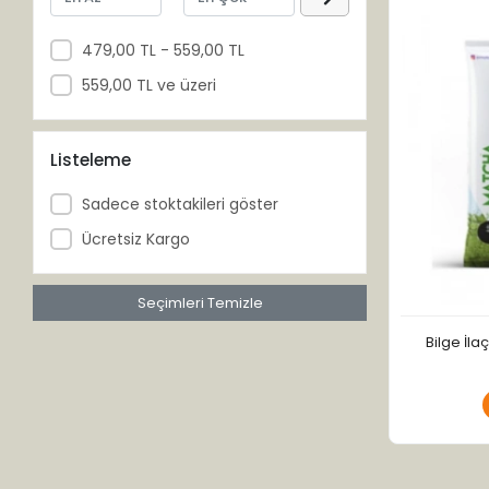
Al-Şifa
Altıncezve
479,00 TL - 559,00 TL
Anadolu Ziraat
559,00 TL ve üzeri
Ancora Life
Arga
Listeleme
Arifoğlu
Sadece stoktakileri göster
Arinya
Ücretsiz Kargo
Arı
Arıcan
Seçimleri Temizle
Artı Med
Bilge İla
Atışeri
Aybak
Aydıner
Aynasun