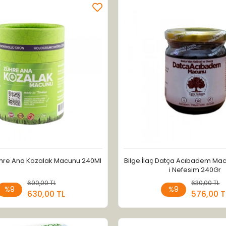
Zühre Ana Kozalak Macunu 240Ml
Bilge İlaç Datça Acıbadem M
i Nefesim 240Gr
690,00 TL
Sepete Ekle
630,00 TL
Sepete
%9
%9
630,00 TL
576,00 T
Adet
Adet