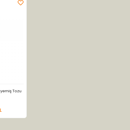
reyemiş Tozu
a Yok
L