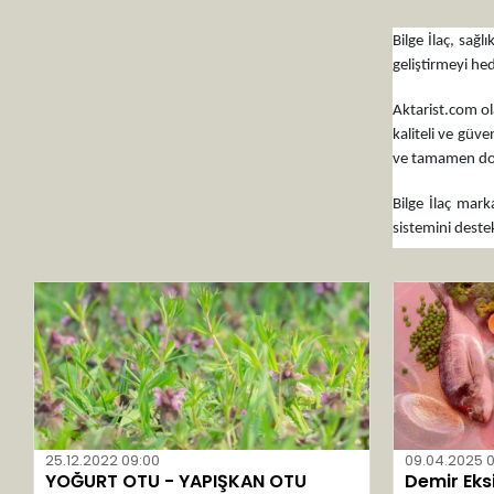
Balen
Balsam
Bilge İlaç, sağl
geliştirmeyi hed
Bam
Aktarist.com ol
Barbul Fresh
kaliteli ve güve
Baybit
ve tamamen doğa
Baynur
Bilge İlaç mark
Bee Garden
sistemini destek
Bidoğa
Bilge İlaç
Bio Vitals
Biobella
Biotama
Birtaş
25.12.2022 09:00
09.04.2025 
Black Natural
YOĞURT OTU - YAPIŞKAN OTU
Demir Eks