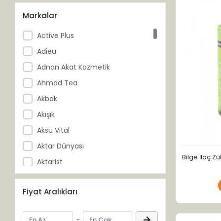
Markalar
Active Plus
Adieu
Adnan Akat Kozmetik
Ahmad Tea
Akbak
Akışık
Aksu Vital
Aktar Dünyası
Bilge İlaç 
Aktarist
Akzer
Fiyat Aralıkları
Al-Ahzar
Al-Muaz
-