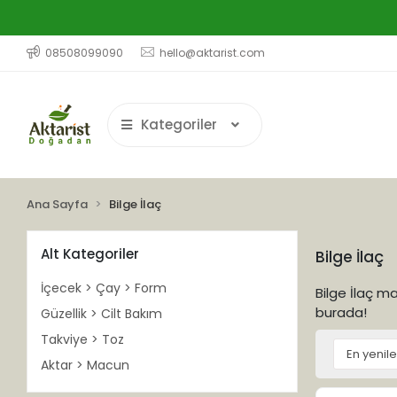
08508099090
hello@aktarist.com
Kategoriler
Ana Sayfa
Bilge İlaç
Alt Kategoriler
Bilge İlaç
İçecek > Çay > Form
Bilge İlaç ma
burada!
Güzellik > Cilt Bakım
Takviye > Toz
Aktar > Macun