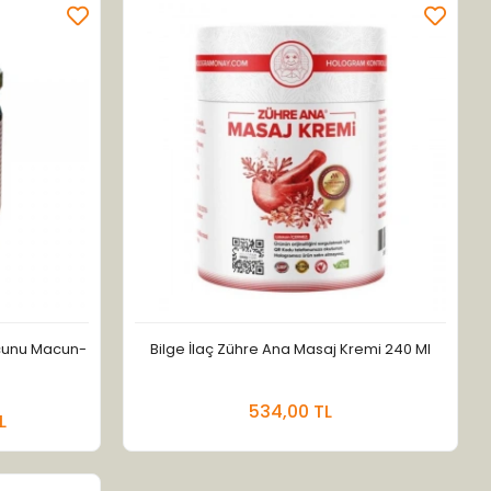
acunu Macun-
Bilge İlaç Zühre Ana Masaj Kremi 240 Ml
 Ekle
Stokta Yok
534,00 TL
L
Adet