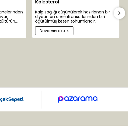
Kolesterol
şanelerinden
Kalp sağlığı düşünülerek hazırlanan bir
tiyaç
diyetin en önemli unsurlarından biri
kültürün
öğütülmüş keten tohumlarıdır.
 bazen insan
ar
Devamını oku
yamızın ta