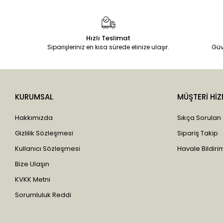
DermaDerm
Dfn Garlı
Dilan
Hızlı Teslimat
Siparişleriniz en kısa sürede elinize ulaşır.
Güv
Doğan
Dr. Rena Dermo
Drot
KURUMSAL
MÜŞTERİ HİZ
Duru
Eagle's
Hakkımızda
Sıkça Sorulan
Ebru
Gizlilik Sözleşmesi
Sipariş Takip
Egemen
Kullanıcı Sözleşmesi
Havale Bildirim
Egza-S
Bize Ulaşın
Elit
KVKK Metni
Emiroğlu
Sorumluluk Reddi
Esila