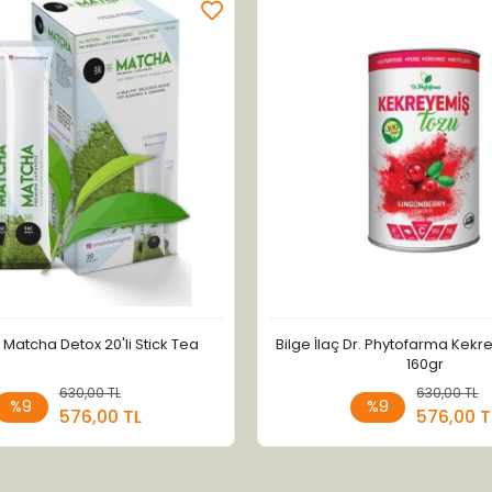
ç Matcha Detox 20'li Stick Tea
Bilge İlaç Dr. Phytofarma Kek
160gr
630,00 TL
Stokta Yok
630,00 TL
Stokt
%9
%9
576,00 TL
576,00 T
Adet
Adet