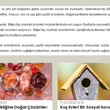
ık ve şifa için doğadan gelen çözümler sunan bir markadır. Geleneksel tıp bilgi
efler. Macun, toz ve çay gibi çeşitli ürünlerle, doğal içeriklerle desteklenen s
arak, Bilge İlaç markalı ürünleri müşterilerimize en uygun fiyatlarla sunma
nilir ürünleri seçiyoruz. Bilge İlaç markalı ürünlerimiz, içeriğinde kullanılan 
l formüllere sahiptirler.
alı ürünlerimiz arasında çeşitli seçenekler bulunmaktadır. Macunlar, tozlar v
leyen, sindirim sağlığını iyileştiren, enerji veren ve daha birçok fayda sağla
09:00
17.04.2022 12:31
ikliğine Doğal Çözümler:
Kuş Evleri Bir Sosyal Sor