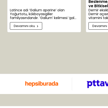
Beslenme, 
Blue Ocean
ve Bitkise
Bombax
Latince adı ‘Galium aparine’ olan
Demir eksik
Yoğurtotu, kökboyasıgiller
Demir açısı
Bozkurt
familyasındandır. ‘Galium’ kelimesi ‘gala’
vitamini tak
kelimesinden türemiştir. Süt anlamına
sağlıklı kan 
Çavuşoğlu
gelir. Yoğurtotu eskiden peynir
Devamını oku
Devamını
yapımında kullanıldığından bu adı
Çaykur
almıştır. 300 alt türü bulunur. Anavatanı
Avrupa ve Asya’dır. Ülkemizde Ankara,
Cemilefendi
Adana, Antalya, Bolu ve Çanakkale’de
yaygın olarak yetişir. Bu çok yıllık otsu
Chiana Oel
bitkinin sapları uzun ve çiçekleri salkım
şeklinde, yeşil-beyaz renklidir.
China Oel
Clara Kontes
Clemy
Corneo Red
Cream
Dabur
Deep Sea