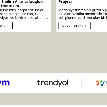
Emilim Artırıcı İpuçları
Projesi
l Destekler
liğine karşı doğal çözümler:
Medeniyetimizin en güzel ni
ndan zengin besinler, C
biri olan vakıflar sayesinde ih
viyesi ve bitkisel desteklerle
sahiplerine yardımcı olan bir 
üretimi.
emanetçisiyiz. İhtiyaç sahibi
bazen bitki bazen de hayvanl
 oku
Devamını oku
olabilmektedir. Bazen de dün
kendisi.