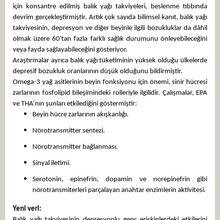
için konsantre edilmiş balık yağı takviyeleri, beslenme tıbbında
devrim gerçekleştirmiştir. Artık çok sayıda bilimsel kanıt, balık yağı
takviyesinin, depresyon ve diğer beyinle ilgili bozukluklar da dâhil
olmak üzere 60'tan fazla farklı sağlık durumunu önleyebileceğini
veya fayda sağlayabileceğini gösteriyor.
Araştırmalar ayrıca balık yağı tüketiminin yüksek olduğu ülkelerde
depresif bozukluk oranlarının düşük olduğunu bildirmiştir.
Omega-3 yağ asitlerinin beyin fonksiyonu için önemi, sinir hücresi
zarlarının fosfolipid bileşimindeki rolleriyle ilgilidir. Çalışmalar, EPA
ve THA’nın şunları etkilediğini göstermiştir:
Beyin hücre zarlarının akışkanlığı.
Nörotransmitter sentezi.
Nörotransmitter bağlanması.
Sinyal iletimi.
Serotonin, epinefrin, dopamin ve norepinefrin gibi
nörotransmiterleri parçalayan anahtar enzimlerin aktivitesi.
Yeni veri:
Balık yağı takviyesinin depresyonlu genç erişkinlerdeki etkilerini