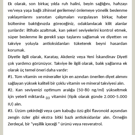
Ek olarak, son birkaç yılda ruh halini, beyin sağlığını, hafızayı
ve/veya yaşa bağlı zihinsel gerilemeyi önlemeye yönelik beslenme
yaklaşımlarını yansıtan çalışmaları vurgulayan birkaç haber
bültenine baktığınızda göreceğiniz, odaklanılacak kilit alanlar
şunlardır: iltihabı azaltmak, kan şekeri seviyelerini kontrol etmek,
süper beslenme ile gerekli yapı taşlarını sağlamak ve diyetten ve
takviye yoluyla antioksidanları tüketerek beyni hasardan
korumak.
Diyetle ilgili olarak, Karatay, Akdeniz veya Yeni İskandinav Diyeti
çok yardımcı görünüyor. Takviye ile ilgili olarak, balık yağlarına ek
olarak üç temel öneri daha vardır:
#1. Tüm vitamin ve mineraller için en azından önerilen diyet alımını
sağlayan yüksek kaliteli bir çoklu vitamin ve mineral takviyesi alın.
#2. Kan seviyenizi optimum aralığa (50-80 ng/ml) yükseltmek
için yeterli miktarda
vitamini (tipik olarak günde 2.000-5.000
D3
IU) alın.
#3. Üzüm çekirdeği veya çam kabuğu özü gibi flavonoid açısından
zengin özler gibi ekstra bitki bazlı antioksidanlar alın. Örneğin
Zerdeçal, bir “yeşillik içeceği ” ürünü veya resveratrol.