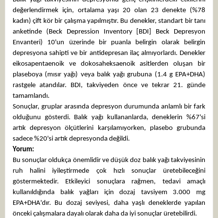
değerlendirmek için, ortalama yaşı 20 olan 23 denekte (%78
kadın) çift kör bir çalışma yapılmıştır. Bu denekler, standart bir tanı
anketinde (Beck Depression Inventory [BDI] Beck Depresyon
Envanteri) 10'un üzerinde bir puanla belirgin olarak belirgin
depresyona sahipti ve bir antidepresan ilaç almıyorlardı. Denekler
eikosapentaenoik ve dokosaheksaenoik asitlerden oluşan bir
plaseboya (mısır yağı) veya balık yağı grubuna (1.4 g EPA+DHA)
rastgele atandılar. BDI, takviyeden önce ve tekrar 21. günde
tamamlandı.
Sonuçlar, gruplar arasında depresyon durumunda anlamlı bir fark
olduğunu gösterdi. Balık yağı kullananlarda, deneklerin %67'si
artık depresyon ölçütlerini karşılamıyorken, plasebo grubunda
sadece %20'si artık depresyonda değildi.
Yorum:
Bu sonuçlar oldukça önemlidir ve düşük doz balık yağı takviyesinin
ruh halini iyileştirmede çok hızlı sonuçlar üretebileceğini
göstermektedir. Etkileyici sonuçlara rağmen, tedavi amaçlı
kullanıldığında balık yağları için dozaj tavsiyem 3.000 mg
EPA+DHA'dır. Bu dozaj seviyesi, daha yaşlı deneklerde yapılan
önceki çalışmalara dayalı olarak daha da iyi sonuçlar üretebilirdi.