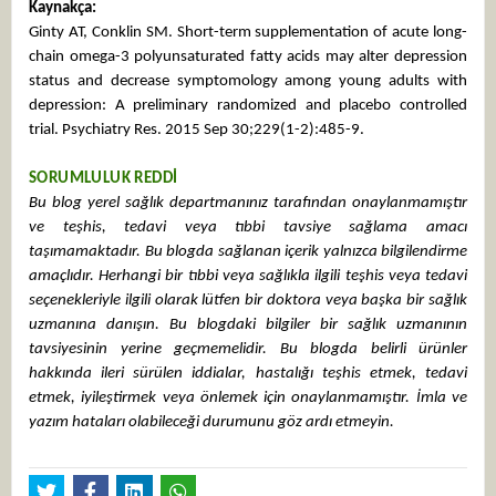
Kaynakça:
Ginty AT, Conklin SM. Short-term supplementation of acute long-
chain omega-3 polyunsaturated fatty acids may alter depression
status and decrease symptomology among young adults with
depression: A preliminary randomized and placebo controlled
trial. Psychiatry Res. 2015 Sep 30;229(1-2):485-9.
SORUMLULUK REDDİ
Bu blog yerel sağlık departmanınız tarafından onaylanmamıştır
ve teşhis, tedavi veya tıbbi tavsiye sağlama amacı
taşımamaktadır. Bu blogda sağlanan içerik yalnızca bilgilendirme
amaçlıdır. Herhangi bir tıbbi veya sağlıkla ilgili teşhis veya tedavi
seçenekleriyle ilgili olarak lütfen bir doktora veya başka bir sağlık
uzmanına danışın. Bu blogdaki bilgiler bir sağlık uzmanının
tavsiyesinin yerine geçmemelidir. Bu blogda belirli ürünler
hakkında ileri sürülen iddialar, hastalığı teşhis etmek, tedavi
etmek, iyileştirmek veya önlemek için onaylanmamıştır. İmla ve
yazım hataları olabileceği durumunu göz ardı etmeyin.