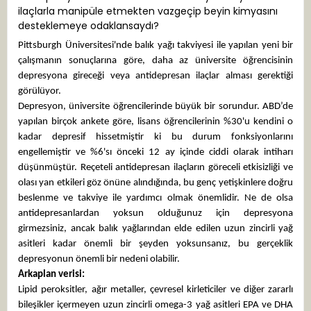
ilaçlarla manipüle etmekten vazgeçip beyin kimyasını
desteklemeye odaklansaydı?
Pittsburgh Üniversitesi'nde balık yağı takviyesi ile yapılan yeni bir
çalışmanın sonuçlarına göre, daha az üniversite öğrencisinin
depresyona gireceği veya antidepresan ilaçlar alması gerektiği
görülüyor.
Depresyon, üniversite öğrencilerinde büyük bir sorundur. ABD’de
yapılan birçok ankete göre, lisans öğrencilerinin %30'u kendini o
kadar depresif hissetmiştir ki bu durum fonksiyonlarını
engellemiştir ve %6'sı önceki 12 ay içinde ciddi olarak intiharı
düşünmüştür. Reçeteli antidepresan ilaçların göreceli etkisizliği ve
olası yan etkileri göz önüne alındığında, bu genç yetişkinlere doğru
beslenme ve takviye ile yardımcı olmak önemlidir. Ne de olsa
antidepresanlardan yoksun olduğunuz için depresyona
girmezsiniz, ancak balık yağlarından elde edilen uzun zincirli yağ
asitleri kadar önemli bir şeyden yoksunsanız, bu gerçeklik
depresyonun önemli bir nedeni olabilir.
Arkaplan verisi:
Lipid peroksitler, ağır metaller, çevresel kirleticiler ve diğer zararlı
bileşikler içermeyen uzun zincirli omega-3 yağ asitleri EPA ve DHA